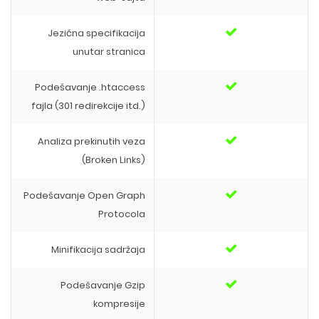
Jezična specifikacija
unutar stranica
Podešavanje .htaccess
fajla (301 redirekcije itd.)
Analiza prekinutih veza
(Broken Links)
Podešavanje Open Graph
Protocola
Minifikacija sadržaja
Podešavanje Gzip
kompresije