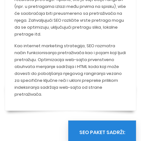
(npr. u pretragama izlazi među prvima na spisku), više
će saobraćaja biti preusmereno sa pretraživača na
njega. Zahvaljujući SEO različite vrste pretraga mogu
da se optimizuju, uključujući pretragu slika, lokalne
pretrage itd.
Kao internet marketing strategija, SEO razmatra
način funkcionisanja pretraživača kao i pojam koji ljudi
pretražuju. Optimizacija web-sajta prvenstveno
obuhvata menjanje sadržaja i HTML koda koji može
dovesti do poboljšanja njegovog rangiranja vezano
za specifične ključne reči i ukloni prepreke prilikom
indeksiranja sadržaja web-sajta od strane
pretraživača.
SEO PAKET SADRŽI: