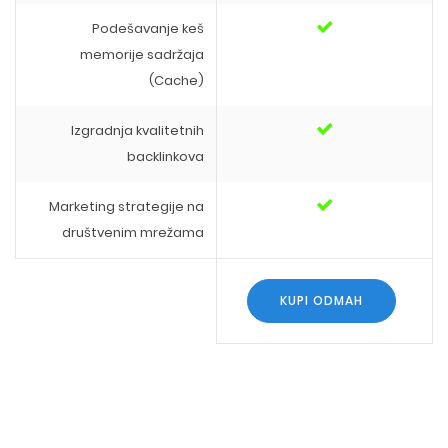
Podešavanje keš
memorije sadržaja
(Cache)
Izgradnja kvalitetnih
backlinkova
Marketing strategije na
društvenim mrežama
KUPI ODMAH