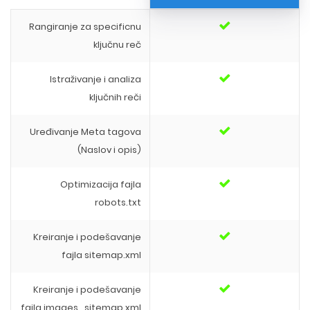
Rangiranje za specificnu
ključnu reč
Istraživanje i analiza
ključnih reči
Uređivanje Meta tagova
(Naslov i opis)
Optimizacija fajla
robots.txt
Kreiranje i podešavanje
fajla sitemap.xml
Kreiranje i podešavanje
fajla images_sitemap.xml