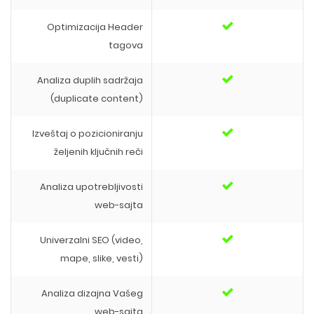
Optimizacija Header
tagova
Analiza duplih sadržaja
(duplicate content)
Izveštaj o pozicioniranju
željenih ključnih reči
Analiza upotrebljivosti
web-sajta
Univerzalni SEO (video,
mape, slike, vesti)
Analiza dizajna Vašeg
web-sajta