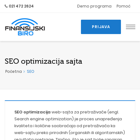
021 472 2624
Demo programa
Pomoć
PRIJAVA
SEO optimizacija sajta
Početna
SEO
SEO optimizacija
web-sajta za pretraživače (engl.
Search engine optimization) je proces unapređenja
kvaliteta i količine saobraćaja od pretraživača ka
web-sajtu preko prirodnih (organskih ili algoritamskih)
rezultata pretrage. Tipično, što je sajt bolje rangiran