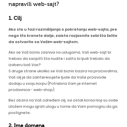
napravili web-sajt?
1. Cilj
Ako ste u fazi razmišljanja o pokretanju web-sajta, pre
nego što krenete dalje, zaista razjasnite sebi šta želite
da ostvarite sa Vašim web-sajtom.
Ako se Vaš biznis zasniva na uslugama, Vaš web-sajt bi
trebao da saopšti šta nudite i zašto bi ljudi trebalo da
izaberu baš Vas?
S druge strane ukoliko se Vaš biznis bazira na proizvodima,
Vaš cilj je da zainteresujete ljude da Vaše proizvode
dodaju u svoju korpu (Potrebna Vam je internet
prodavnica - web-shop).
Bez obzira na Vaš određeni cilj, svi ostali koraci koji su ovde
izloženi mogu igrati ulogu u tome da Vam pomognu da ga
postignete.
2. Ime domena