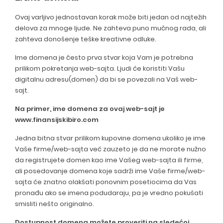
Ovaj varljivo jednostavan korak može biti jedan od najtežih
delova za mnoge ljude. Ne zahteva puno mučnog rada, ali
zahteva donošenje teške kreativne odluke.
Ime domena je često prva stvar koja Vam je potrebna
prilikom pokretanja web-sajta. Ljudi će koristiti Vašu
digitalnu adresu(domen) da bi se povezali na Vaš web-
sajt.
Na primer, ime domena za ovaj web-sajt je
www.finansijskibiro.com
Jedna bitna stvar prilikom kupovine domena ukoliko je ime
Vaše firme/web-sajta već zauzeto je da ne morate nužno
da registrujete domen kao ime Vašeg web-sajta ili firme,
ali posedovanje domena koje sadrži ime Vaše firme/web-
sajta će znatno olakšati ponovnim posetiocima da Vas
pronađu ako se imena podudaraju, pa je vredno pokušati
smisliti nešto originalno.
Dostupnost domena možete proveriti na sledećoj