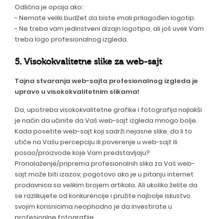
Odlična je opcija ako:
- Nemate veliki budžet da biste imali prilagođen logotip.
- Ne treba vam jedinstveni dizajn logotipa, ali još uvek Vam
treba logo profesionalnog izgleda.
5. Visokokvalitetne slike za web-sajt
Tajna stvaranja web-sajta profesionalnog izgleda je
upravo u visokokvalitetnim slikama!
Da, upotreba visokokvalitetne grafike i fotografija najlakši
je način da učinite da Vaš web-sajt izgleda mnogo bolje.
Kada posetite web-sajt koji sadrži nejasne slike, da li to
utiče na Vašu percepciju ili poverenje u web-sajt ili
posao/proizvode koje Vam predstavljaju?
Pronalaženje/priprema profesionalnih slika za Vaš web-
sajt može biti izazov, pogotovo ako je u pitanju internet
prodavnica sa velikim brojem artikala. Ali ukoliko želite da
se razlikujete od konkurencije i pružite najbolje iskustvo
svojim korisnicima neophodno je da investirate u
profesionlne fotografije.