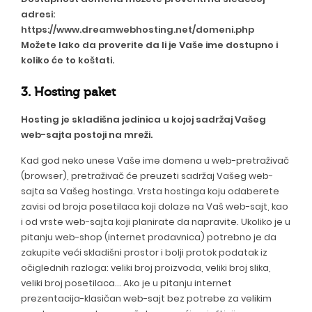
adresi:
https://www.dreamwebhosting.net/domeni.php
Možete lako da proverite da li je Vaše ime dostupno i
koliko će to koštati.
3. Hosting paket
Hosting je skladišna jedinica u kojoj sadržaj Vašeg
web-sajta postoji na mreži.
Kad god neko unese Vaše ime domena u web-pretraživač
(browser), pretraživač će preuzeti sadržaj Vašeg web-
sajta sa Vašeg hostinga. Vrsta hostinga koju odaberete
zavisi od broja posetilaca koji dolaze na Vaš web-sajt, kao
i od vrste web-sajta koji planirate da napravite. Ukoliko je u
pitanju web-shop (internet prodavnica) potrebno je da
zakupite veći skladišni prostor i bolji protok podatak iz
očiglednih razloga: veliki broj proizvoda, veliki broj slika,
veliki broj posetilaca... Ako je u pitanju internet
prezentacija-klasičan web-sajt bez potrebe za velikim