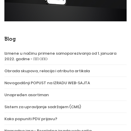
Blog
Izmene u načinu primene samoporezivanja od 1. januara
2022. godine - ПП ОПО
Obrada skupova, relacija i atributa artikala
Novogodišnji POPUST na IZRADU WEB-SAJTA
Unapređen asortiman
Sistem za upravljanje sadržajem (CMS)
Kako popuniti PDV prijavu?
Nagradna igra - Besplatna izrada web-sajta