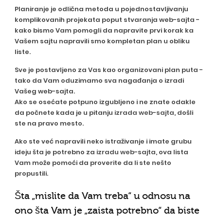
Planiranje je odlična metoda u pojednostavljivanju
komplikovanih projekata poput stvaranja web-sajta -
kako bismo Vam pomogli da napravite prvi korak ka
Vašem sajtu napravili smo kompletan plan u obliku
liste.
Sve je postavljeno za Vas kao organizovani plan puta -
tako da Vam oduzimamo sva nagađanja o izradi
Vašeg web-sajta.
Ako se osećate potpuno izgubljeno i ne znate odakle
da počnete kada je u pitanju
izrada web-sajta
, došli
ste na pravo mesto.
Ako ste već napravili neko istraživanje i imate grubu
ideju šta je potrebno za
izradu web-sajta
, ova lista
Vam može pomoći da proverite da li ste nešto
propustili.
Šta „mislite da Vam treba“ u odnosu na
ono šta Vam je „zaista potrebno“ da biste