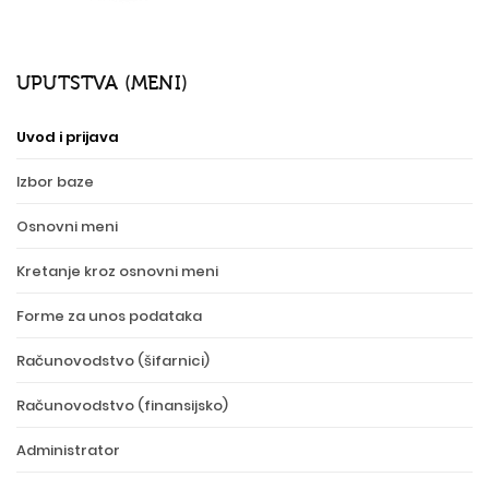
UPUTSTVA (MENI)
Uvod i prijava
Izbor baze
Osnovni meni
Kretanje kroz osnovni meni
Forme za unos podataka
Računovodstvo (šifarnici)
Računovodstvo (finansijsko)
Administrator