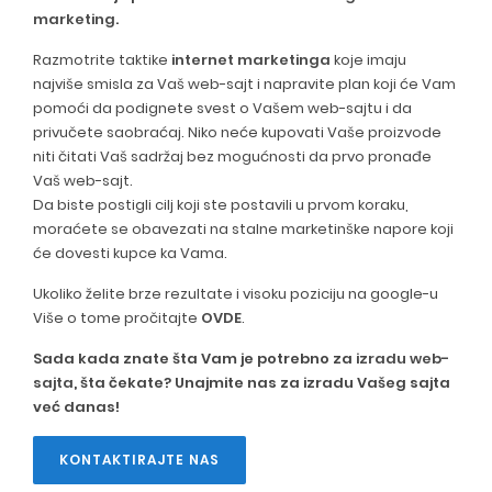
marketing
.
Razmotrite taktike
internet marketinga
koje imaju
najviše smisla za Vaš web-sajt i napravite plan koji će Vam
pomoći da podignete svest o Vašem web-sajtu i da
privučete saobraćaj. Niko neće kupovati Vaše proizvode
niti čitati Vaš sadržaj bez mogućnosti da prvo pronađe
Vaš web-sajt.
Da biste postigli cilj koji ste postavili u prvom koraku,
moraćete se obavezati na stalne marketinške napore koji
će dovesti kupce ka Vama.
Ukoliko želite brze rezultate i visoku poziciju na google-u
Više o tome pročitajte
OVDE
.
Sada kada znate šta Vam je potrebno za
izradu web-
sajta
, šta čekate? Unajmite nas za izradu Vašeg sajta
već danas!
KONTAKTIRAJTE NAS