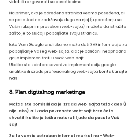
videti ili razgovarati sa posetiocima.
Na primer, ako je određena stranica veoma posećena, ali
se posetioci ne zadržavaju dugo na njoj (u poređenju sa
Vašim ukupnim prosekom web-sajta), možete da istražite
zašto je to slučaj i poboljšate svoju stranicu.
Iako Vam Google analitika ne može dati SVE informacije za
poboljšanje Vašeg web-sajta, alat je odličan i neophodno
ga je implemenitrati u svaki web-sajt.
Ukoliko ste zainteresovani za implementaciju google
analitike ili izradu profesionalnog web-sajta
kontaktirajte
nas
!
8. Plan digitalnog marketinga
Možda ste pomislili da je
izrada web-sajta
težak deo (i
nije lako), ali kada pokrenete web-sajt brzo ćete
shvatiti koliko je teško naterati ljude da posete Vaš
sajt.
Za to vam je potreban
internet marketing - Web-