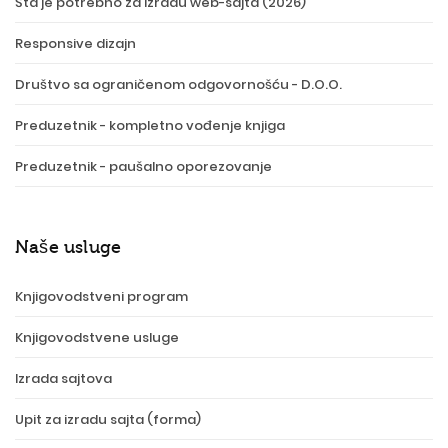
Šta je potrebno za izradu web-sajta (2026)
Responsive dizajn
Društvo sa ograničenom odgovornošću - D.O.O.
Preduzetnik - kompletno vođenje knjiga
Preduzetnik - paušalno oporezovanje
Naše usluge
Knjigovodstveni program
Knjigovodstvene usluge
Izrada sajtova
Upit za izradu sajta (forma)