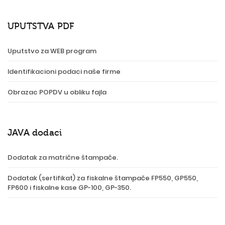
UPUTSTVA PDF
Uputstvo za WEB program
Identifikacioni podaci naše firme
Obrazac POPDV u obliku fajla
JAVA dodaci
Dodatak za matrične štampače.
Dodatak (sertifikat) za fiskalne štampače FP550, GP550,
FP600 i fiskalne kase GP-100, GP-350.