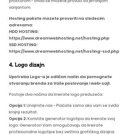
prostorom - onda se možete provući sa jeftinijom
varijantom.
Hosting pakete mozete proveriti na sledecim
adresama:
HDD HOSTING:
https://www.dreamwebhosting.net/hosting.php
SSD HOSTING:
https://www.dreamwebhosting.net/hosting-ssd.php
4. Logo dizajn
Upotreba Logo-a je odličan način da pomognete
stvaranju brenda za Vaše poslovanje i web-sajt.
Postoje dva načina da kreirate logo preduzeća:
Opcija 1:
Unajmite nas - Plaćate samo ako vam se sviđa
krajnji rezultat.
Opcija 2:
Koristite generator logotipa da kreirate svoj
logo: Generatori Vam omogućavaju da kreirate
profesionalne logotipe bez veština grafičkog dizajna.