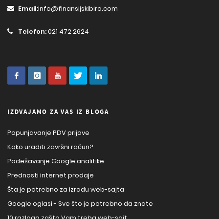
Email:
info@finansijskibiro.com
Telefon:
021 472 2624
IZDVAJAMO ZA VAS IZ BLOGA
Popunjavanje PDV prijave
Kako uraditi završni račun?
Podešavanje Google analitike
Prednosti internet prodaje
Šta je potrebno za izradu web-sajta
Google oglasi - Sve što je potrebno da znate
10 razloga zašto Vam treba web-sajt