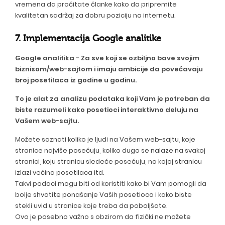
vremena da pročitate članke kako da pripremite
kvalitetan sadržaj za dobru poziciju na internetu.
7.
Implementacija Google analitike
Google analitika - Za sve koji se ozbiljno bave svojim
biznisom/web-sajtom i imaju ambicije da povećavaju
broj posetilaca iz godine u godinu.
To je alat za analizu podataka koji Vam je potreban da
biste razumeli kako posetioci interaktivno deluju na
Vašem web-sajtu.
Možete saznati koliko je ljudi na Vašem web-sajtu, koje
stranice najviše posećuju, koliko dugo se nalaze na svakoj
stranici, koju stranicu sledeće posećuju, na kojoj stranicu
izlazi većina posetilaca itd.
Takvi podaci mogu biti od koristiti kako bi Vam pomogli da
bolje shvatite ponašanje Vaših posetioca i kako biste
stekli uvid u stranice koje treba da poboljšate.
Ovo je posebno važno s obzirom da fizički ne možete