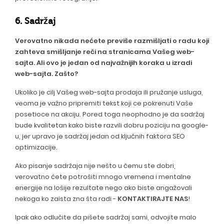
6. Sadržaj
Verovatno nikada nećete previše razmišljati o radu koji
zahteva smišljanje reči na stranicama Vašeg web-
sajta. Ali ovo je jedan od najvažnijih koraka u izradi
web-sajta. Zašto?
Ukoliko je cilj Vašeg web-sajta prodaja ili pružanje usluga,
veoma je važno pripremiti tekst koji ce pokrenuti Vaše
posetioce na akciju. Pored toga neophodno je da sadržaj
bude kvalitetan kako biste razvili dobru poziciju na google-
u, jer upravo je sadržaj jedan od ključnih faktora SEO
optimizacije.
Ako pisanje sadržaja nije nešto u čemu ste dobri,
verovatno ćete potrošiti mnogo vremena i mentalne
energije na lošije rezultate nego ako biste angažovali
nekoga ko zaista zna šta radi -
KONTAKTIRAJTE NAS
!
Ipak ako odlučite da pišete sadržaj sami, odvojite malo