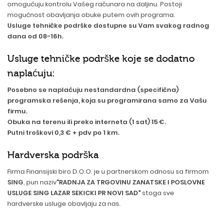
omogućuju kontrolu Vašeg računara na daljinu. Postoji
mogućnost obavljanja obuke putem ovih programa.
Usluge tehničke podrške dostupne su Vam svakog radnog
dana od 08-16h.
Usluge tehničke podrške koje se dodatno
naplaćuju:
Posebno se naplaćuju nestandardna (specifična)
programska rešenja, koja su programirana samo za Vašu
firmu.
Obuka na terenu ili preko interneta (1 sat) 15 €.
Putni troškovi 0,3 € + pdv po 1 km.
Hardverska podrška
Firma Finansijski biro D.O.O. je u partnerskom odnosu sa firmom
SING
, pun naziv
"RADNJA ZA TRGOVINU ZANATSKE I POSLOVNE
USLUGE SING LAZAR SEKICKI PR NOVI SAD"
stoga sve
hardverske usluge obavljaju za nas.