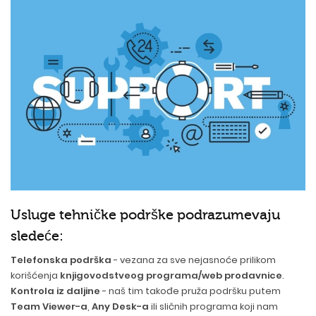
Usluge tehničke podrške podrazumevaju
sledeće:
Telefonska podrška
- vezana za sve nejasnoće prilikom
korišćenja
knjigovodstveog programa
/web prodavnice
.
Kontrola iz daljine
- naš tim takođe pruža podršku putem
Team Viewer-a
,
Any Desk-a
ili sličnih programa koji nam