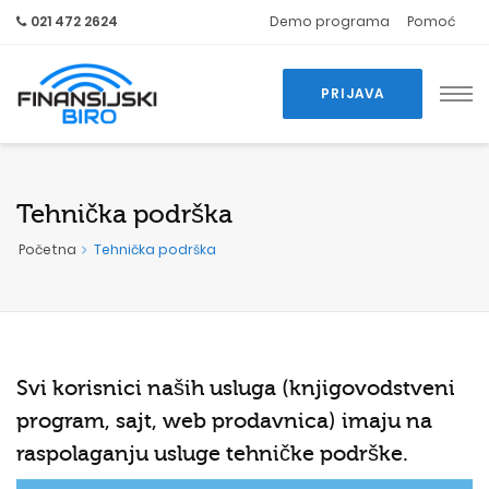
021 472 2624
Demo programa
Pomoć
PRIJAVA
Tehnička podrška
Početna
Tehnička podrška
Svi korisnici naših usluga (
knjigovodstveni
program
,
sajt
, web prodavnica) imaju na
raspolaganju usluge tehničke podrške.