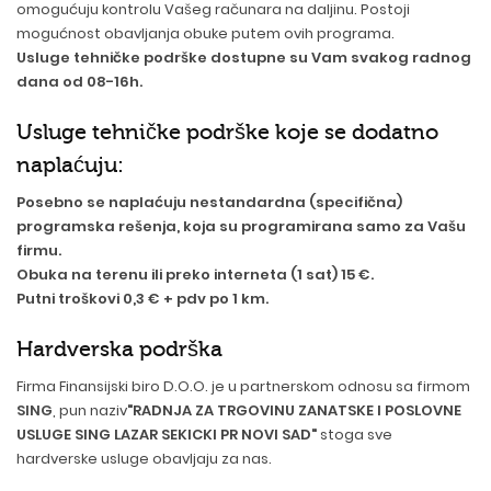
omogućuju kontrolu Vašeg računara na daljinu. Postoji
mogućnost obavljanja obuke putem ovih programa.
Usluge tehničke podrške dostupne su Vam svakog radnog
dana od 08-16h.
Usluge tehničke podrške koje se dodatno
naplaćuju:
Posebno se naplaćuju nestandardna (specifična)
programska rešenja, koja su programirana samo za Vašu
firmu.
Obuka na terenu ili preko interneta (1 sat) 15 €.
Putni troškovi 0,3 € + pdv po 1 km.
Hardverska podrška
Firma Finansijski biro D.O.O. je u partnerskom odnosu sa firmom
SING
, pun naziv
"RADNJA ZA TRGOVINU ZANATSKE I POSLOVNE
USLUGE SING LAZAR SEKICKI PR NOVI SAD"
stoga sve
hardverske usluge obavljaju za nas.