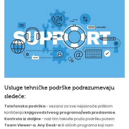
Usluge tehničke podrške podrazumevaju
sledeće:
Telefonska podrška
- vezana za sve nejasnoće prilikom
korišćenja
knjigovodstveog programa
/web prodavnice
.
Kontrola iz daljine
- naš tim takođe pruža podršku putem
Team Viewer-a
,
Any Desk-a
ili sličnih programa koji nam