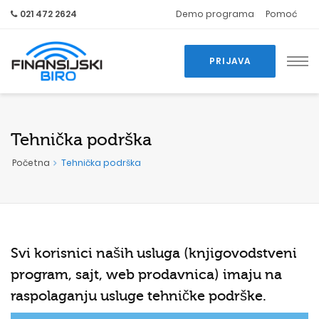
021 472 2624
Demo programa
Pomoć
PRIJAVA
Tehnička podrška
Početna
Tehnička podrška
Svi korisnici naših usluga (
knjigovodstveni
program
,
sajt
, web prodavnica) imaju na
raspolaganju usluge tehničke podrške.