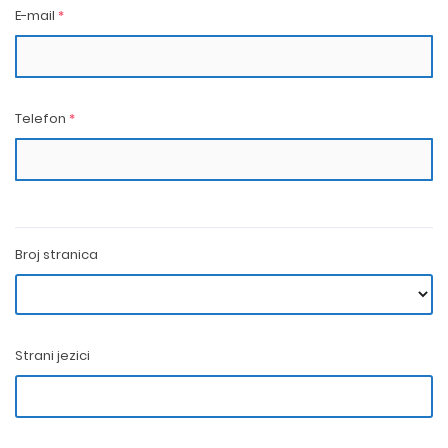
E-mail
*
Telefon
*
Broj stranica
Strani jezici