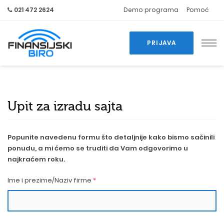
021 472 2624
Demo programa
Pomoć
PRIJAVA
Upit za izradu sajta
Popunite navedenu formu što detaljnije kako bismo sačinili
ponudu, a mi ćemo se truditi da Vam odgovorimo u
najkraćem roku.
Ime i prezime/Naziv firme
*