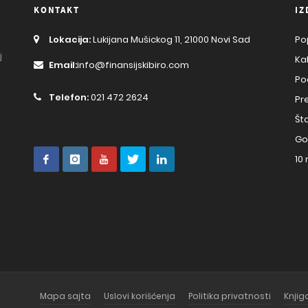
KONTAKT
IZ
Lokacija:
Lukijana Mušickog 11, 21000 Novi Sad
Po
j
Ka
Email:
info@finansijskibiro.com
Po
Telefon:
021 472 2624
Pr
Št
Go
10
Mapa sajta
Uslovi korišćenja
Politika privatnosti
Knji