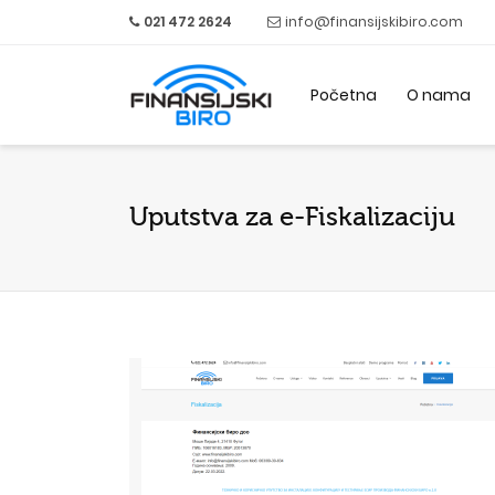
021 472 2624
info@finansijskibiro.com
Početna
O nama
Uputstva za e-Fiskalizaciju