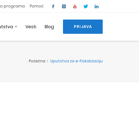
o programa
Pomoć
utstva
Vesti
Blog
PRIJAVA
Početna
Uputstva za e-Fiskalizaciju