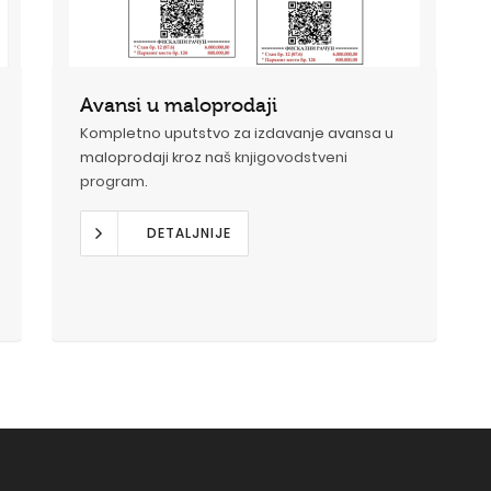
Avansi u maloprodaji
Kompletno uputstvo za izdavanje avansa u
maloprodaji kroz naš
knjigovodstveni
program
.
DETALJNIJE