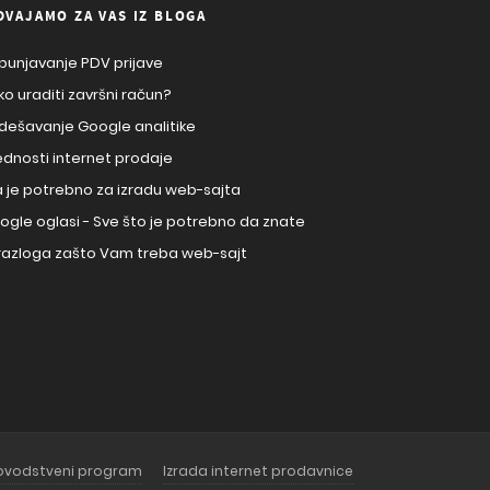
DVAJAMO ZA VAS IZ BLOGA
punjavanje PDV prijave
ko uraditi završni račun?
dešavanje Google analitike
ednosti internet prodaje
a je potrebno za izradu web-sajta
ogle oglasi - Sve što je potrebno da znate
 razloga zašto Vam treba web-sajt
govodstveni program
Izrada internet prodavnice