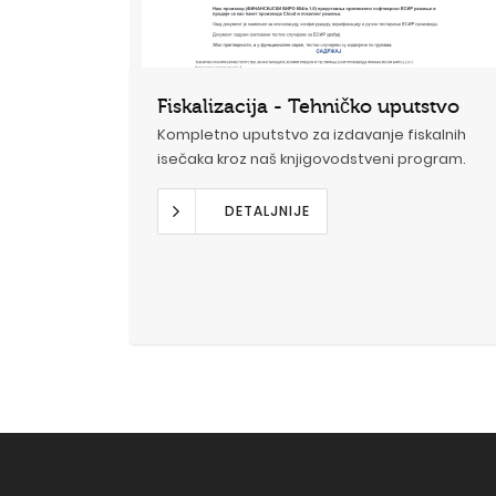
Fiskalizacija - Tehničko uputstvo
Kompletno uputstvo za izdavanje fiskalnih
isečaka kroz naš
knjigovodstveni program
.
DETALJNIJE