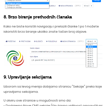
8. Brzo biranje prethodnih članaka
Kako ne biste koristili navigaciju i prelazili članke 1 po 1 možete
iskoristiti brzo biranje ukoliko znate tačan broj objave.
9. Upravljanje sekcijama
Izborom sa levog menija dobijamo stranicu "Sekcije" preko koje
upravljamo sekcijama.
U okviru ove stranice u mogućnosti smo da:
- Dodajemo Nove CMS sekcije (čiju bismo vidljivost omogućili mi