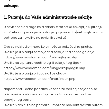
sekcije.
1. Putanja do Vaše administratroske sekcije
U zavisnosti od toga koja administratorska sekcija je u pitanju -
imaćete odgovarajuću putanju i prijavu za to(neki sajtovi imaju
potrebe za nekoliko nezavisnih sekcija)
Ovo su neki od primera koje možete pokušati za pristup:
Ukoliko je u pitanju samo jedna sekcija *najčešće galerija -
https://www.vasdomen.com/admin/login.php
Ukoliko su u pitanju vesti, blog ili sekcije tog tipa -
https://www.vasdomen.com/blogsekcija/login.php
Ukoliko je u pitanju prijava na live chat -
https://www.vasdomen.com/chat/index.php
Napomena: Tačne podatke vezane za Vaš sajt zajedno sa
pristupnim podacima dobijate na E-mail adresu nakon
obavljenog posla.
Ukoliko Vam ni to ne pomaže - možete nas kontaktirati putem