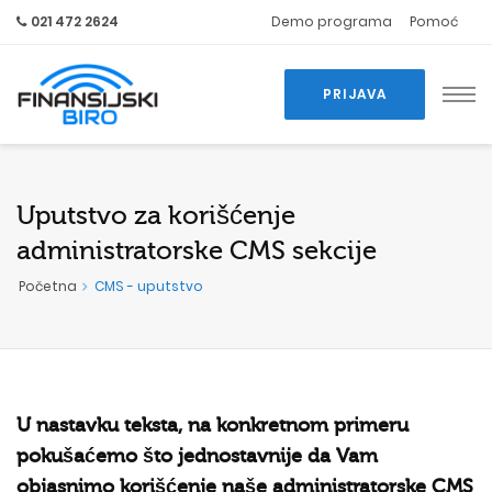
021 472 2624
Demo programa
Pomoć
PRIJAVA
Uputstvo za korišćenje
administratorske CMS sekcije
Početna
CMS - uputstvo
U nastavku teksta, na konkretnom primeru
pokušaćemo što jednostavnije da Vam
objasnimo korišćenje naše administratorske CMS