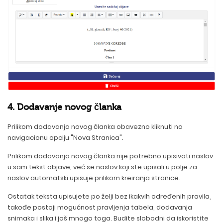
4. Dodavanje novog članka
Prilikom dodavanja novog članka obavezno kliknuti na
navigacionu opciju "Nova Stranica".
Prilikom dodavanja novog članka nije potrebno upisivati naslov
u sam tekst objave, već se naslov koji ste upisali u polje za
naslov automatski upisuje prilikom kreiranja stranice.
Ostatak teksta upisujete po želji bez ikakvih određenih pravila,
takođe postoji mogućnost pravljenja tabela, dodavanja
snimaka i slika i još mnogo toga. Budite slobodni da iskoristite