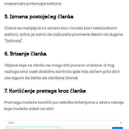
maksimalni potencijal editora.
5. Izmena postojećeg članka
Članci se menjaju kroz sistem kao i na bilo kom tekstualnom
editoru, bitno je samo da sačuvate promene klikom na dugme
"Sačuvaj".
6. Brisanje članka
Objave koje se obrišu ne mogu biti ponovo vraćene. Iz tog
razloga smo uveli dodatnu kontrolu gde Vas sistem pita da li
ste sigurni da želite da obrišete članak.
7. Korišćenje pretrage kroz članke
Pretragu možete koristiti po nekoliko kriterijuma u okviru sekcije
koje možete videti na slici: