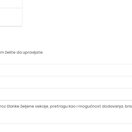
m želite da upravljate.
roz članke željene sekcije, pretragu kao i mogućnost dodavanja, bri