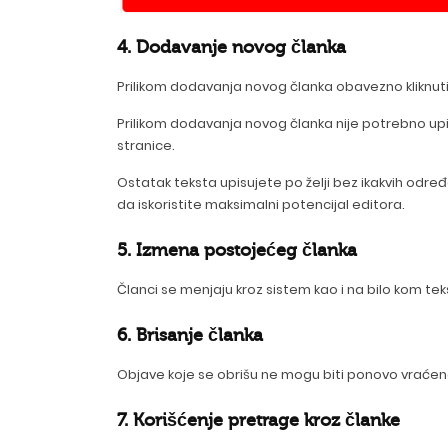
4. Dodavanje novog članka
Prilikom dodavanja novog članka obavezno kliknuti
Prilikom dodavanja novog članka nije potrebno upisi
stranice.
Ostatak teksta upisujete po želji bez ikakvih odre
da iskoristite maksimalni potencijal editora.
5. Izmena postojećeg članka
Članci se menjaju kroz sistem kao i na bilo kom 
6. Brisanje članka
Objave koje se obrišu ne mogu biti ponovo vraćene.
7. Korišćenje pretrage kroz članke