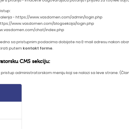
je u pitanju - imaćete odgovarajuću putanju i prijavu za to(neki sajt
istup:
e galerija - https://www.vasdomen.com/admin/login.php
pa - https://www.vasdomen.com/blogsekcija/login.php
://www.vasdomen.com/chat/index.php
edno sa pristupnim podacima dobijate na E-mail adresu nakon obav
tirati putem
kontakt forme
.
ratorsku CMS sekciju:
 pristup administratorskom meniju koji se nalazi sa leve strane. (Član