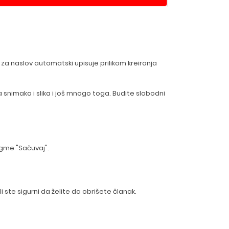
 za naslov automatski upisuje prilikom kreiranja
 snimaka i slika i još mnogo toga. Budite slobodni
ugme "Sačuvaj".
ste sigurni da želite da obrišete članak.