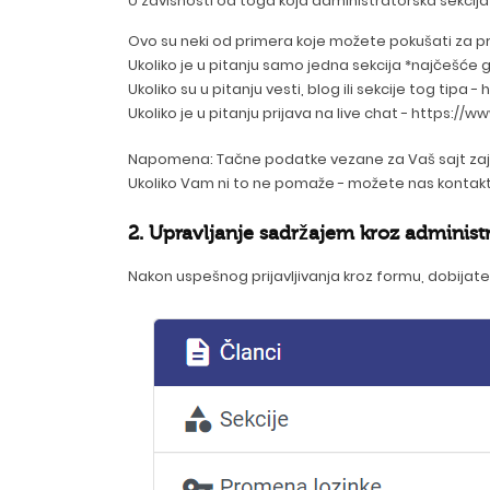
U zavisnosti od toga koja administratorska sekcija 
Ovo su neki od primera koje možete pokušati za pr
Ukoliko je u pitanju samo jedna sekcija *najčešć
Ukoliko su u pitanju vesti, blog ili sekcije tog ti
Ukoliko je u pitanju prijava na live chat - https
Napomena: Tačne podatke vezane za Vaš sajt zaj
Ukoliko Vam ni to ne pomaže - možete nas kontak
2. Upravljanje sadržajem kroz administ
Nakon uspešnog prijavljivanja kroz formu, dobijate