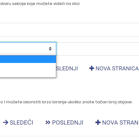
kviru sekcije koje možete videti na slici:
1 po 1 možete iskoristiti brzo biranje ukoliko znate tačan broj objave.