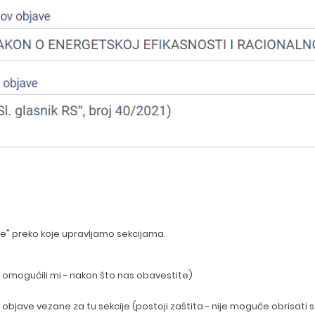
e" preko koje upravljamo sekcijama.
t omogućili mi - nakon što nas obavestite)
bjave vezane za tu sekcije (postoji zaštita - nije moguće obrisati se