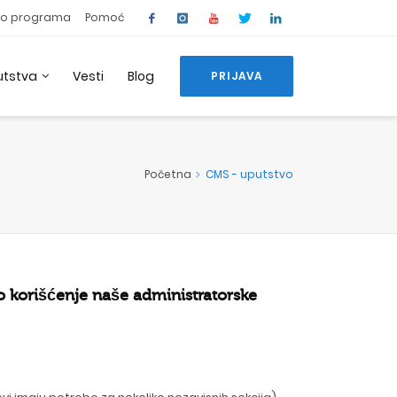
o programa
Pomoć
utstva
Vesti
Blog
PRIJAVA
Početna
CMS - uputstvo
 korišćenje naše administratorske