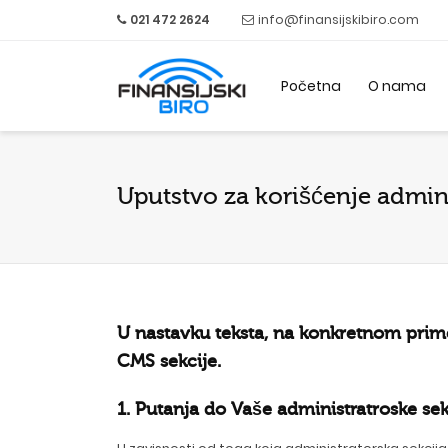
021 472 2624
info@finansijskibiro.com
Početna
O nama
Uputstvo za korišćenje admin
U nastavku teksta, na konkretnom pri
CMS sekcije.
1. Putanja do Vaše administratroske sek