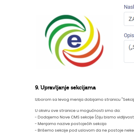
9. Upravljanje sekcijama
Izborom sa levog menija dobijamo stranicu "Sekcij
U okviru ove stranice u mogućnosti smo da:
- Dodajemo Nove CMS sekcije (čiju bismo vidljivos
- Menjamo nazive postojećih sekcija
- Brišemo sekcije pod uslovom da ne postoje neke o