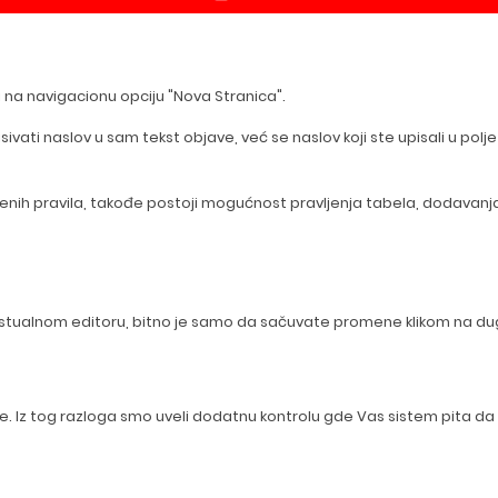
 na navigacionu opciju "Nova Stranica".
vati naslov u sam tekst objave, već se naslov koji ste upisali u polje
đenih pravila, takođe postoji mogućnost pravljenja tabela, dodavanja
tekstualnom editoru, bitno je samo da sačuvate promene klikom na d
 Iz tog razloga smo uveli dodatnu kontrolu gde Vas sistem pita da li 