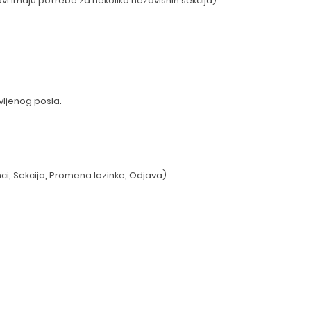
ovi imaju potrebe za nekoliko nezavisnih sekcija)
ljenog posla.
ci, Sekcija, Promena lozinke, Odjava)