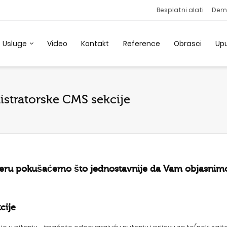
Besplatni alati
Dem
Usluge
Video
Kontakt
Reference
Obrasci
Up
istratorske CMS sekcije
meru pokušaćemo što jednostavnije da Vam objasnimo
cije