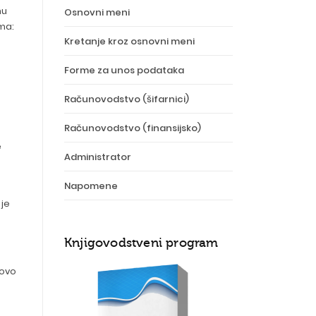
nu
Osnovni meni
ma:
Kretanje kroz osnovni meni
Forme za unos podataka
Računovodstvo (šifarnici)
Računovodstvo (finansijsko)
e
Administrator
Napomene
 je
Knjigovodstveni program
hovo