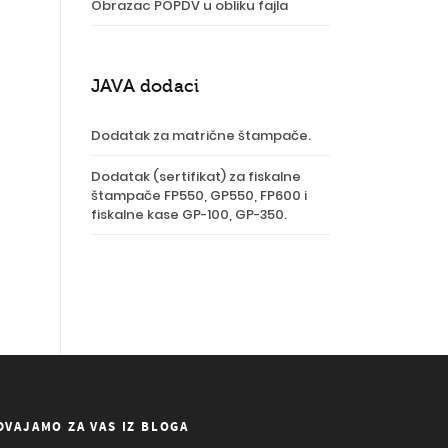
Obrazac POPDV u obliku fajla
JAVA dodaci
Dodatak za matrične štampače.
Dodatak (sertifikat) za fiskalne
štampače FP550, GP550, FP600 i
fiskalne kase GP-100, GP-350.
DVAJAMO ZA VAS IZ BLOGA