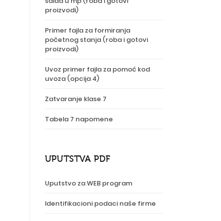
salda u mp (roba i gotovi
proizvodi)
Primer fajla za formiranja
početnog stanja (roba i gotovi
proizvodi)
Uvoz primer fajla za pomoć kod
uvoza (opcija 4)
Zatvaranje klase 7
Tabela 7 napomene
UPUTSTVA PDF
Uputstvo za WEB program
Identifikacioni podaci naše firme