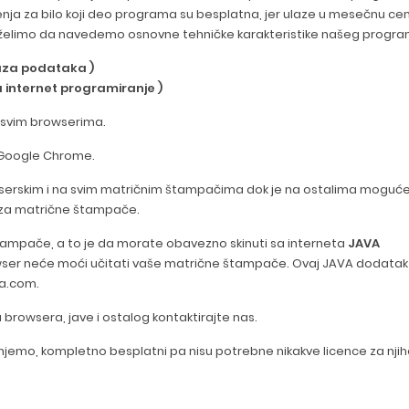
enja za bilo koji deo programa su besplatna, jer ulaze u mesečnu ce
 želimo da navedemo osnovne tehničke karakteristike našeg progra
aza podataka )
za internet programiranje )
 svim browserima.
i Google Chrome.
serskim i na svim matričnim štampačima dok je na ostalima moguć
u za matrične štampače.
tampače, a to je da morate obavezno skinuti sa interneta
JAVA
rowser neće moći učitati vaše matrične štampače. Ovaj JAVA dodatak
va.com.
rowsera, jave i ostalog kontaktirajte nas.
injemo, kompletno besplatni pa nisu potrebne nikakve licence za nji