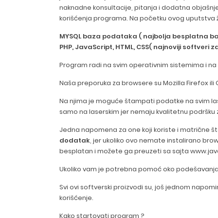
naknadne konsultacije, pitanja i dodatna objašnj
korišćenja programa. Na početku ovog uputstva
MYSQL baza podataka ( najbolja besplatna b
PHP, JavaScript, HTML, CSS( najnoviji softveri 
Program radi na svim operativnim sistemima i na
Naša preporuka za browsere su Mozilla Firefox il
Na njima je moguće štampati podatke na svim la
samo na laserskim jer nemaju kvalitetnu podršk
Jedna napomena za one koji koriste i matrične š
dodatak
, jer ukoliko ovo nemate instalirano b
besplatan i možete ga preuzeti sa sajta www.ja
Ukoliko vam je potrebna pomoć oko podešavanja b
Svi ovi softverski proizvodi su, još jednom napom
korišćenje.
Kako startovati program ?