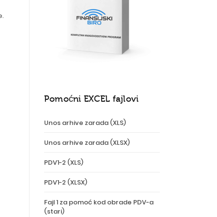
e.
Pomoćni EXCEL fajlovi
Unos arhive zarada (XLS)
Unos arhive zarada (XLSX)
PDV1-2 (XLS)
PDV1-2 (XLSX)
Fajl 1 za pomoć kod obrade PDV-a
(stari)