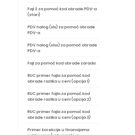
Fajl 2 za pomoć kod obrade PDV-a
(stari)
PDV nalog (xls) za pomoć obrade
PDV-a
PDV nalog (xlsx) za pomoć obrade
PDV-a
Fajl za pomoć kod obrade zarada
RUC primer fajla za pomoć kod
obrade razlika u ceni (opcija 1)
RUC primer fajla za pomoć kod
obrade razlika u ceni (opcija 2)
RUC primer fajla za pomoć kod
obrade razlika u ceni (opcija 3)
Primer korekcije u finansijama