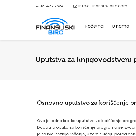
021 472 2624
info@finansijskibiro.com
Početna
O nama
Uputstva za
knjigovodstveni
Osnovno uputstvo za korišćenje 
Ovo je jedno kratko uputstvo za korišćenje progra
Dodatna obuka za korišćenje programa se izvodi 
je to kvalitetnije rešenje, u tom slučaju pored ce