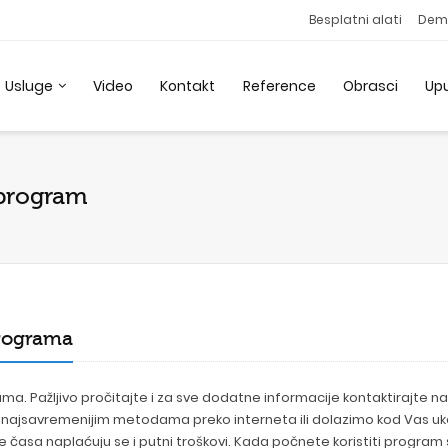
Besplatni alati
Dem
Usluge
Video
Kontakt
Reference
Obrasci
Up
 program
programa
ma. Pažljivo pročitajte i za sve dodatne informacije kontaktirajte na
najsavremenijim metodama preko interneta ili dolazimo kod Vas uk
ne časa naplaćuju se i putni troškovi. Kada počnete koristiti program