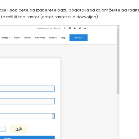
ije i dobicete da izaberete bazu podataka sa kojom želite da radit
e miš ili tab taster (enter taster nije dozvoljen).