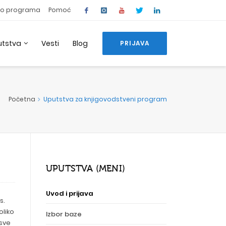
o programa
Pomoć
utstva
Vesti
Blog
PRIJAVA
Početna
Uputstva za knjigovodstveni program
UPUTSTVA (MENI)
Uvod i prijava
s.
oliko
Izbor baze
 sve