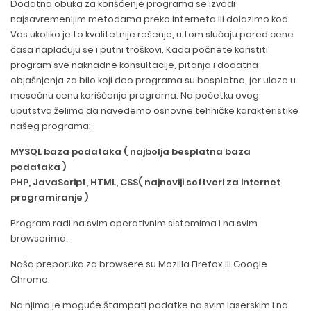
Dodatna obuka za korišćenje programa se izvodi
najsavremenijim metodama preko interneta ili dolazimo kod
Vas ukoliko je to kvalitetnije rešenje, u tom slučaju pored cene
časa naplaćuju se i putni troškovi. Kada počnete koristiti
program sve naknadne konsultacije, pitanja i dodatna
objašnjenja za bilo koji deo programa su besplatna, jer ulaze u
mesečnu cenu korišćenja programa. Na početku ovog
uputstva želimo da navedemo osnovne tehničke karakteristike
našeg programa:
MYSQL baza podataka ( najbolja besplatna baza
podataka )
PHP, JavaScript, HTML, CSS( najnoviji softveri za internet
programiranje )
Program radi na svim operativnim sistemima i na svim
browserima.
Naša preporuka za browsere su Mozilla Firefox ili Google
Chrome.
Na njima je moguće štampati podatke na svim laserskim i na