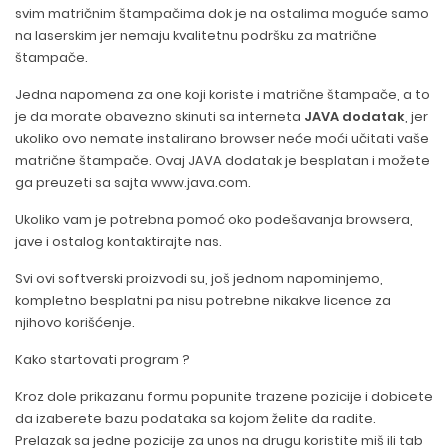
svim matričnim štampačima dok je na ostalima moguće samo
na laserskim jer nemaju kvalitetnu podršku za matrične
štampače.
Jedna napomena za one koji koriste i matrične štampače, a to
je da morate obavezno skinuti sa interneta
JAVA dodatak
, jer
ukoliko ovo nemate instalirano browser neće moći učitati vaše
matrične štampače. Ovaj JAVA dodatak je besplatan i možete
ga preuzeti sa sajta www.java.com.
Ukoliko vam je potrebna pomoć oko podešavanja browsera,
jave i ostalog kontaktirajte nas.
Svi ovi softverski proizvodi su, još jednom napominjemo,
kompletno besplatni pa nisu potrebne nikakve licence za
njihovo korišćenje.
Kako startovati program ?
Kroz dole prikazanu formu popunite trazene pozicije i dobicete
da izaberete bazu podataka sa kojom želite da radite.
Prelazak sa jedne pozicije za unos na drugu koristite miš ili tab