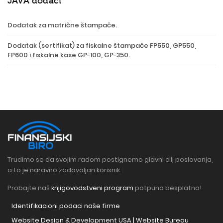
JAVA dodaci
Dodatak za matrične štampače.
Dodatak (sertifikat) za fiskalne štampače FP550, GP550,
FP600 i fiskalne kase GP-100, GP-350.
Trudimo se da svojim radom postignemo glavni cilj poslovanja,
a to je naravno zadovoljan korisnik.
Probajte naš
knjigovodstveni program
potpuno besplatno!
Identifikacioni podaci naše firme
Website Design & Development USA | Website Bureau