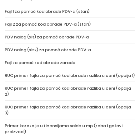
Fajl 1 za pomoć kod obrade PDV-a (stari)
Fajl 2 za pomoć kod obrade PDV-a (stari)
PDV nalog (xls) za pomoć obrade PDV-a
PDV nalog (xlsx) za pomoć obrade PDV-a
Fajl za pomoć kod obrade zarada
RUC primer fajla za pomoć kod obrade razlika u ceni (opcija 1)
RUC primer fajla za pomoć kod obrade razlika u ceni (opcija
2)
RUC primer fajla za pomoć kod obrade razlika u ceni (opcija
3)
Primer korekcije u finansijama salda u mp (roba i gotovi
proizvodi)