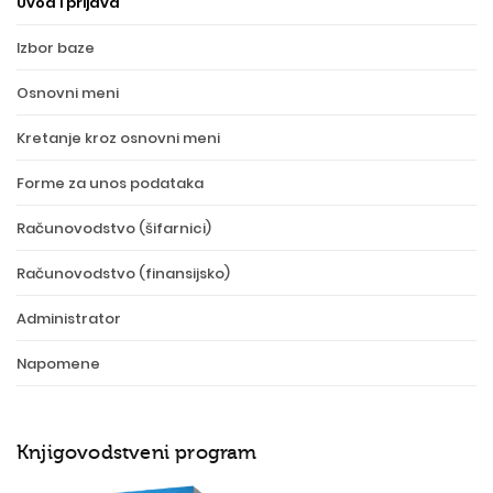
Uvod i prijava
Izbor baze
Osnovni meni
Kretanje kroz osnovni meni
Forme za unos podataka
Računovodstvo (šifarnici)
Računovodstvo (finansijsko)
Administrator
Napomene
Knjigovodstveni program