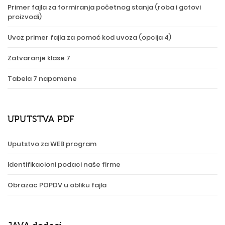
Primer fajla za formiranja početnog stanja (roba i gotovi
proizvodi)
Uvoz primer fajla za pomoć kod uvoza (opcija 4)
Zatvaranje klase 7
Tabela 7 napomene
UPUTSTVA PDF
Uputstvo za WEB program
Identifikacioni podaci naše firme
Obrazac POPDV u obliku fajla