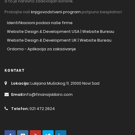
a to je naravno zadovoljan korisnik.
Probajte naš
knjigovodstveni program
potpuno besplatno!
Identifikacioni podaci naše firme
Website Design & Development USA | Website Bureau
Website Design & Development UK | Website Bureau
Ordomo - Aplikacija za zakazivanje
KONTAKT
Lokacija:
Lukijana Mušickog 11, 21000 Novi Sad
Email:
info@finansijskibiro.com
Telefon:
021 472 2624