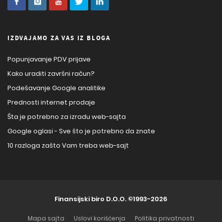
IZDVAJAMO ZA VAS IZ BLOGA
Popunjavanje PDV prijave
Kako uraditi završni račun?
Podešavanje Google analitike
Prednosti internet prodaje
Šta je potrebno za izradu web-sajta
Google oglasi - Sve što je potrebno da znate
10 razloga zašto Vam treba web-sajt
Finansijski biro D.O.O.
©1993-2026
Mapa sajta
Uslovi korišćenja
Politika privatnosti