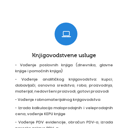
Knjigovodstvene usluge
- Vođenje poslovnih knjiga (dnevnika, glavne
knjige i pomoćnih knjiga)
- Vođenje analitičkog knjigovodstva: kupci,
dobavljači, osnovna sredstva, roba, proizvodnja,
materijal, nedovršeni proizvodi, gotovi proizvodi
- Vođenje robnomaterijalnog knjigovodstva
- Izrada kalkulacija maloprodajnih i veleprodajnih
cena, vođenje KEPU knjige
- Vođenje PDV evidencije,
obračun PDV-a
, izrada