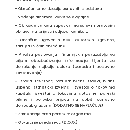
poreske prijave PDV-a
- Obračun amortizacije osnovnih sredstava
- Vođenje dinarske i devizne blagajne
- Obračun zarada zaposlenima sa svim pratećim
obrascima, prijava i odjava radnika ...
- Obračun ugovor o delu, autorskih ugovora,
zakupa i sličnih obračuna
- Analiza poslovanja i finansijskih pokazatelja sa
ciljem obezbeđivanja informacija klijentu za
donošenje najbolje odluke (poresko i poslovno
savetovanje)
- Izrada završnog računa: bilans stanja, bilans
uspeha, statistički izvestaj, izveštaj o tokovima
kapitala, izveštaj o tokovima gotovine, poreski
bilans i poreska prijava na dobit, odnosno
dohodak građana (DODATNO SE NAPLAĆUJE)
- Zastupanje pred poreskim organima
-
Otvaranje preduzeca (D.O.O.)