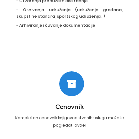
-
Otvaranja preduzetničke radnje
- Osnivanja udruženja (udruženja građana,
skupštine stanara, sportskog udruženja...)
- Arhiviranje i čuvanje dokumentacije
Cenovnik
Kompletan cenovnik knjigovodstvenih usluga možete
pogledati ovde!