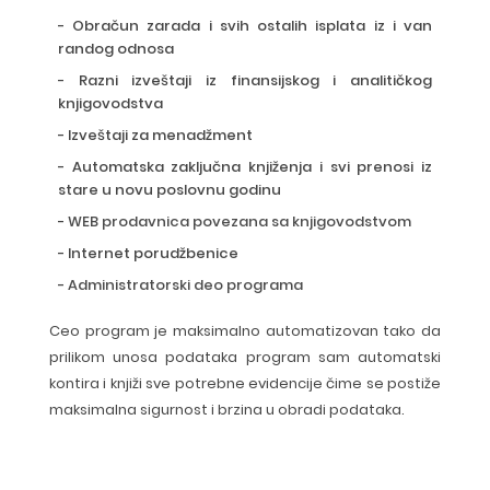
- Obračun zarada i svih ostalih isplata iz i van
randog odnosa
- Razni izveštaji iz finansijskog i analitičkog
knjigovodstva
- Izveštaji za menadžment
- Automatska zaključna knjiženja i svi prenosi iz
stare u novu poslovnu godinu
-
WEB prodavnica povezana sa knjigovodstvom
- Internet porudžbenice
-
Administratorski deo programa
Ceo program je maksimalno automatizovan tako da
prilikom unosa podataka program sam automatski
kontira i knjiži sve potrebne evidencije čime se postiže
maksimalna sigurnost i brzina u obradi podataka.