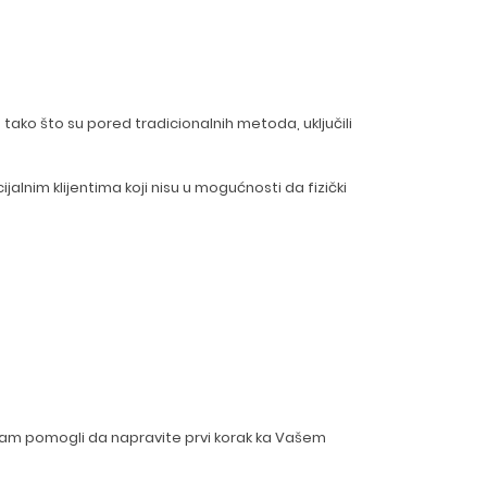
tako što su pored tradicionalnih metoda, uključili
lnim klijentima koji nisu u mogućnosti da fizički
Vam pomogli da napravite prvi korak ka Vašem