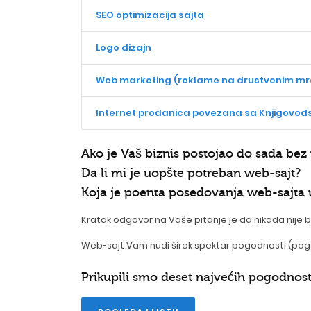
SEO optimizacija sajta
Logo dizajn
Web marketing (reklame na drustvenim mr
Internet prodanica povezana sa Knjigovo
Ako je Vaš biznis postojao do sada bez
Da li mi je uopšte potreban web-sajt?
Koja je poenta posedovanja web-sajta u
Kratak odgovor na Vaše pitanje je da nikada nije b
Web-sajt Vam nudi širok spektar pogodnosti (pogo
Prikupili smo deset najvećih pogodnost