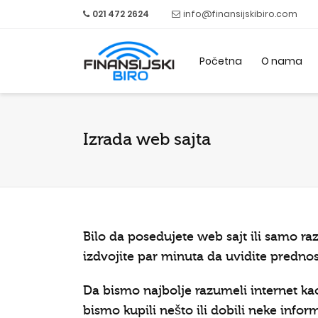
021 472 2624
info@finansijskibiro.com
Početna
O nama
Izrada web sajta
Bilo da posedujete web sajt ili samo ra
izdvojite par minuta da uvidite prednost
Da bismo najbolje razumeli internet kao
bismo kupili nešto ili dobili neke inf