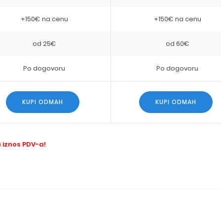
+150€ na cenu
+150€ na cenu
od 25€
od 60€
Po dogovoru
Po dogovoru
KUPI ODMAH
KUPI ODMAH
iznos PDV-a!