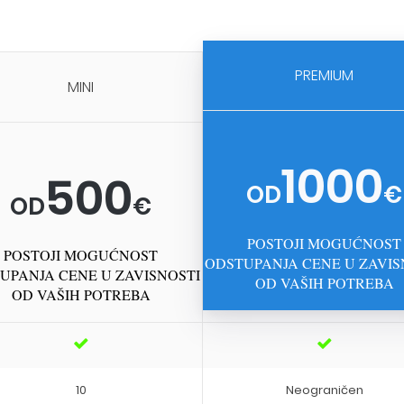
PREMIUM
MINI
1000
500
OD
€
OD
€
POSTOJI MOGUĆNOST
POSTOJI MOGUĆNOST
ODSTUPANJA CENE U ZAVIS
UPANJA CENE U ZAVISNOSTI
OD VAŠIH POTREBA
OD VAŠIH POTREBA
10
Neograničen