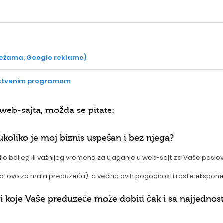
ežama, Google reklame)
dstvenim programom
 web-sajta, možda se pitate:
koliko je moj biznis uspešan i bez njega?
ilo boljeg ili važnijeg vremena za ulaganje u web-sajt za Vaše poslo
tovo za mala preduzeća), a većina ovih pogodnosti raste eksponenci
i koje Vaše preduzeće može dobiti čak i sa najjedno