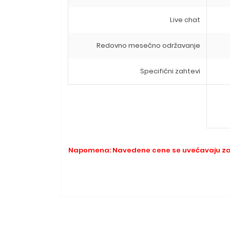
Live chat
Redovno mesečno održavanje
Specifični zahtevi
Napomena: Navedene cene se uvećavaju za 