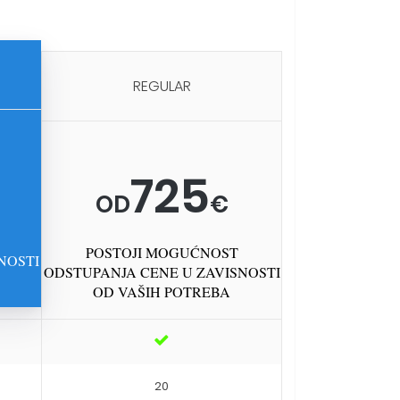
REGULAR
725
OD
€
POSTOJI MOGUĆNOST
NOSTI
ODSTUPANJA CENE U ZAVISNOSTI
OD VAŠIH POTREBA
20