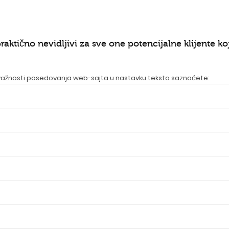
praktično nevidljivi za sve one potencijalne klijente 
 važnosti posedovanja web-sajta u nastavku teksta saznaćete: