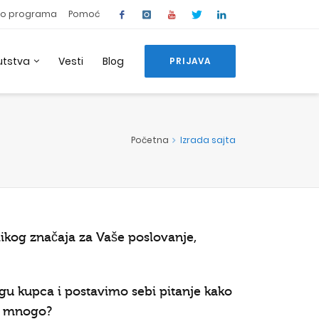
o programa
Pomoć
utstva
Vesti
Blog
PRIJAVA
Početna
Izrada sajta
elikog značaja za Vaše poslovanje,
ogu kupca i postavimo sebi pitanje kako
mo mnogo?