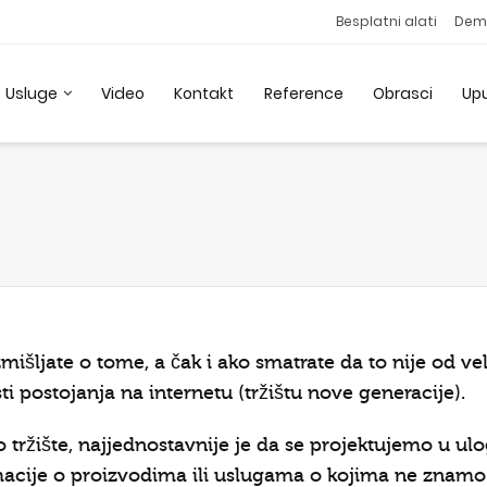
Besplatni alati
Dem
Usluge
Video
Kontakt
Reference
Obrasci
Up
zmišljate o tome, a čak i ako smatrate da to nije od v
i postojanja na internetu (tržištu nove generacije).
 tržište, najjednostavnije je da se projektujemo u ul
ormacije o proizvodima ili uslugama o kojima ne zna