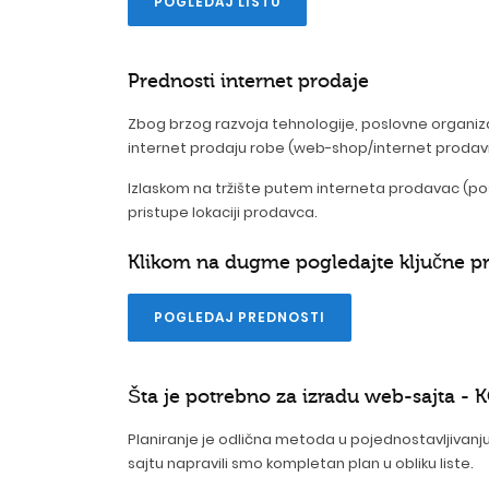
POGLEDAJ LISTU
Prednosti internet prodaje
Zbog brzog razvoja tehnologije, poslovne organizac
internet prodaju robe (web-shop/internet prodav
Izlaskom na tržište putem interneta prodavac (posl
pristupe lokaciji prodavca.
Klikom na dugme pogledajte ključne pre
POGLEDAJ PREDNOSTI
Šta je potrebno za izradu web-sajta 
Planiranje je odlična metoda u pojednostavljivan
sajtu napravili smo kompletan plan u obliku liste.