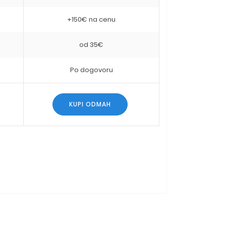
+150€ na cenu
od 35€
Po dogovoru
KUPI ODMAH