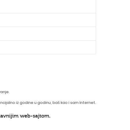
vanje.
jalno iz godine u godinu, baš kao i sam Internet.
stavnijim web-sajtom.