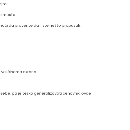
jta.
vo mesto.
ći da proverite da li ste nešto propustili.
i veličinama ekrana.
 sebe, pa je tesko generalizovati cenovnik, ovde
.