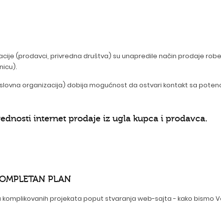
ije (prodavci, privredna društva) su unapredile način prodaje robe 
nicu).
ovna organizacija) dobija mogućnost da ostvari kontakt sa potencija
dnosti internet prodaje iz ugla kupca i prodavca.
- KOMPLETAN PLAN
ju komplikovanih projekata poput stvaranja web-sajta - kako bismo 