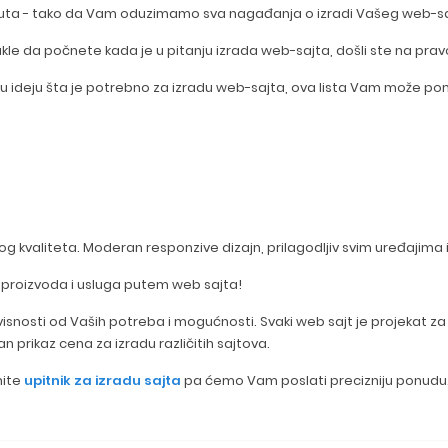
 puta - tako da Vam oduzimamo sva nagađanja o izradi Vašeg web-sa
le da počnete kada je u pitanju izrada web-sajta, došli ste na pra
bu ideju šta je potrebno za izradu web-sajta, ova lista Vam može pomo
 kvaliteta. Moderan responzive dizajn, prilagodljiv svim uređajima 
 proizvoda i usluga putem web sajta!
isnosti od Vaših potreba i mogućnosti. Svaki web sajt je projekat za
 prikaz cena za izradu različitih sajtova.
nite
upitnik za izradu sajta
pa ćemo Vam poslati precizniju ponudu