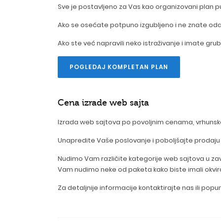
Sve je postavljeno za Vas kao organizovani plan
Ako se osećate potpuno izgubljeno i ne znate odak
Ako ste već napravili neko istraživanje i imate gru
POGLEDAJ KOMPLETAN PLAN
Cena izrade web sajta
Izrada web sajtova po povoljnim cenama, vrhunskog
Unapredite Vaše poslovanje i poboljšajte prodaju
Nudimo Vam različite kategorije web sajtova u zav
Vam nudimo neke od paketa kako biste imali okviran
Za detaljnije informacije kontaktirajte nas ili popu