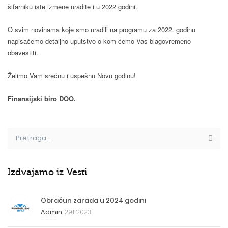
šifarniku iste izmene uradite i u 2022 godini.
O svim novinama koje smo uradili na programu za 2022. godinu
napisaćemo detaljno uputstvo o kom ćemo Vas blagovremeno
obavestiti.
Želimo Vam srećnu i uspešnu Novu godinu!
Finansijski biro DOO.
Izdvajamo iz Vesti
Obračun zarada u 2024 godini
Admin
29.11.2023