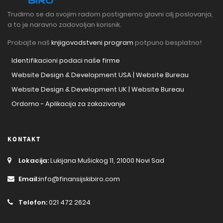
Trudimo se da svojim radom postignemo glavni cilj poslovanja,
a to je naravno zadovoljan korisnik.
Probajte naš
knjigovodstveni program
potpuno besplatno!
Identifikacioni podaci naše firme
Website Design & Development USA | Website Bureau
Website Design & Development UK | Website Bureau
Ordomo - Aplikacija za zakazivanje
KONTAKT
Lokacija:
Lukijana Mušickog 11, 21000 Novi Sad
Email:
info@finansijskibiro.com
Telefon:
021 472 2624