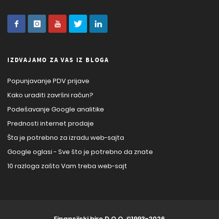
IZDVAJAMO ZA VAS IZ BLOGA
Popunjavanje PDV prijave
Kako uraditi završni račun?
Podešavanje Google analitike
Prednosti internet prodaje
Šta je potrebno za izradu web-sajta
Google oglasi - Sve što je potrebno da znate
10 razloga zašto Vam treba web-sajt
Finansijski biro D.O.O.
©1993-2026