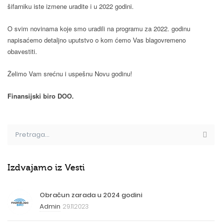
šifarniku iste izmene uradite i u 2022 godini.
O svim novinama koje smo uradili na programu za 2022. godinu
napisaćemo detaljno uputstvo o kom ćemo Vas blagovremeno
obavestiti.
Želimo Vam srećnu i uspešnu Novu godinu!
Finansijski biro DOO.
Izdvajamo iz Vesti
Obračun zarada u 2024 godini
Admin
29.11.2023