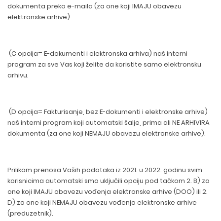
dokumenta preko e-maila (za one koji IMAJU obavezu
elektronske arhive).
(C opcija= E-dokumenti i elektronska arhiva) naš interni
program za sve Vas koji želite da koristite samo elektronsku
arhivu.
(D opcija= Fakturisanje, bez E-dokumenti i elektronske arhive)
naš interni program koji automatski šalje, prima ali NE ARHIVIRA
dokumenta (za one koji NEMAJU obavezu elektronske arhive).
Prilikom prenosa Vaših podataka iz 2021. u 2022. godinu svim
korisnicima automatski smo uključili opciju pod tačkom 2. B) za
one koji IMAJU obavezu vođenja elektronske arhive (DOO) ili 2.
D) za one koji NEMAJU obavezu vođenja elektronske arhive
(preduzetnik).