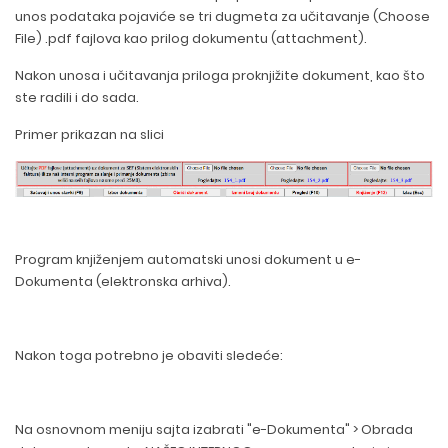
unos podataka pojaviće se tri dugmeta za učitavanje (Choose
File) .pdf fajlova kao prilog dokumentu (attachment).
Nakon unosa i učitavanja priloga proknjižite dokument, kao što
ste radili i do sada.
Primer prikazan na slici
Program knjiženjem automatski unosi dokument u e-
Dokumenta (elektronska arhiva).
Nakon toga potrebno je obaviti sledeće:
Na osnovnom meniju sajta izabrati "e-Dokumenta" > Obrada