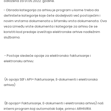
odložena za 01.05.2022. godine.
- Obrada kategorija za arhivu je program u kome treba da
definišete kategorije koje ćete dodeljivati već postojećim i
novim vrstama dokumenata u šifarniku vrsta dokumenata. Ova
veza između vrste dokumenta i kategorije za arhivu će se
koristiti kod predaje izveštaja elektronske arhive nadležnim
službama.
- Postoje sledeće opcije za elektronsko fakturisanje i
elektronsku arhivu:
(A opcija SEF i API= Fakturisanje, E-dokumenti i elektronska
arhiva)
(B opcija= Fakturisanje, E-dokumenti i elektronska arhiva) naš
interni program koji automatski šalje, prima i ARHIVIRA