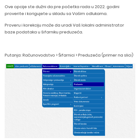
Ove opcije ste dužni da pre početka rada u 2022. godini
proverite i korigujete u skladu sa Vašim odlukama.
Proveru i korekciju može da uradi Vaš lokalni administrator
baze podataka u šifarniku preduzeća.
Putanja: Računovodstvo > Šifarnici > Preduzeća (primer na slici)