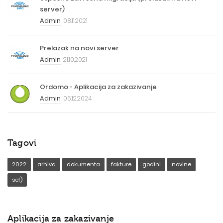
server)
Admin
08.11.2021
Prelazak na novi server
Admin
21.10.2021
Ordomo - Aplikacija za zakazivanje
Admin
05.12.2024
Tagovi
2022
arhiva
dokumenta
fakture
godini
novine
sef)
Aplikacija za zakazivanje