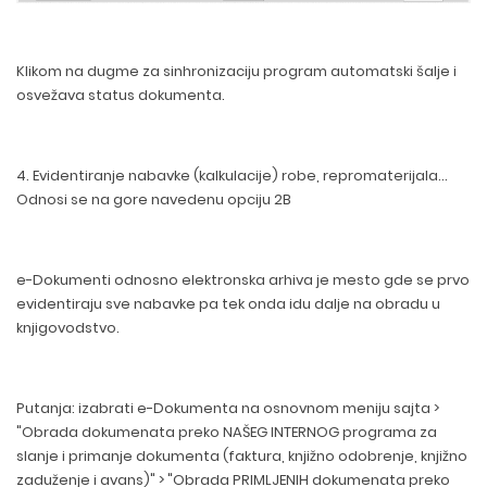
Klikom na dugme za sinhronizaciju program automatski šalje i
osvežava status dokumenta.
4. Evidentiranje nabavke (kalkulacije) robe, repromaterijala...
Odnosi se na gore navedenu opciju 2B
e-Dokumenti odnosno elektronska arhiva je mesto gde se prvo
evidentiraju sve nabavke pa tek onda idu dalje na obradu u
knjigovodstvo.
Putanja: izabrati e-Dokumenta na osnovnom meniju sajta >
"Obrada dokumenata preko NAŠEG INTERNOG programa za
slanje i primanje dokumenta (faktura, knjižno odobrenje, knjižno
zaduženje i avans)" > "Obrada PRIMLJENIH dokumenata preko