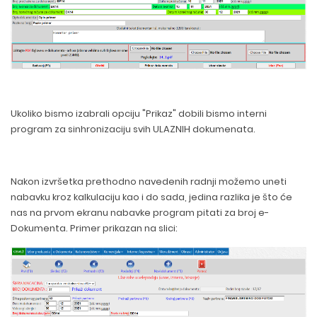
Ukoliko bismo izabrali opciju "Prikaz" dobili bismo interni
program za sinhronizaciju svih ULAZNIH dokumenata.
Nakon izvršetka prethodno navedenih radnji možemo uneti
nabavku kroz kalkulaciju kao i do sada, jedina razlika je što će
nas na prvom ekranu nabavke program pitati za broj e-
Dokumenta. Primer prikazan na slici: