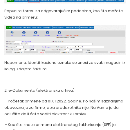
Popunite formu sa odgovarajućim podacima, kao što možete
videti na primeru:
Napomena: Identifikaciona oznaka se unosi za svaki magacin iz
kojeg izdajete fakture.
2. e-Dokumenta (elektronska arhiva)
- Početak primene od 01.01.2022. godine. Po našim saznanjima
obavezna je za firme, a za preduzetnike nije. Na Vama je da
odlučite da li ćete voditi elektronsku arhivu.
- Kao što znate primena elektronskog fakturisanja (SEF) je