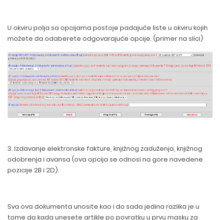
U okviru polja sa opcijama postoje padajuće liste u okviru kojih
možete da odaberete odgovarajuće opcije. (primer na slici)
3. Izdavanje elektronske fakture, knjižnog zaduženja, knjižnog
odobrenja i avansa (ova opcija se odnosi na gore navedene
pozicije 2B i 2D).
Sva ova dokumenta unosite kao i do sada jedina razlika je u
tome da kada unesete artikle po povratku u prvu masku za