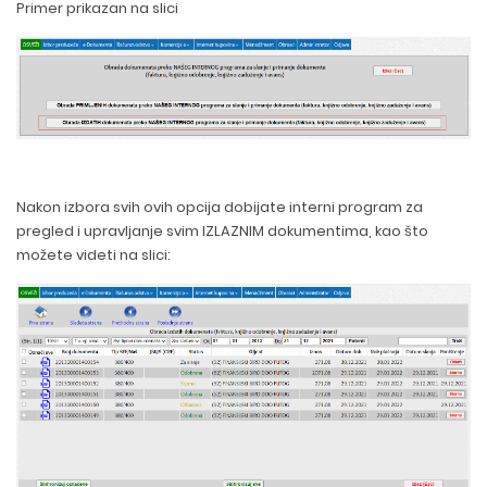
Primer prikazan na slici
Nakon izbora svih ovih opcija dobijate interni program za
pregled i upravljanje svim IZLAZNIM dokumentima, kao što
možete videti na slici: