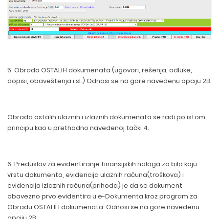
5. Obrada OSTALIH dokumenata (ugovori, rešenja, odluke,
dopisi, obaveštenja i sl.) Odnosi se na gore navedenu opciju 2B.
Obrada ostalih ulaznih i izlaznih dokumenata se radi po istom
principu kao u prethodno navedenoj tački 4.
6. Preduslov za evidentiranje finansijskih naloga za bilo koju
vrstu dokumenta, evidencija ulaznih računa(troškova) i
evidencija izlaznih računa(prihoda) je da se dokument
obavezno prvo evidentira u e-Dokumenta kroz program za
Obradu OSTALIH dokumenata. Odnosi se na gore navedenu
opciju 2B.