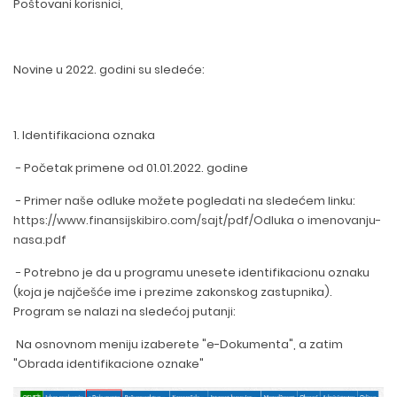
Poštovani korisnici,
Novine u 2022. godini su sledeće:
1. Identifikaciona oznaka
- Početak primene od 01.01.2022. godine
- Primer naše odluke možete pogledati na sledećem linku:
https://www.finansijskibiro.com/sajt/pdf/Odluka o imenovanju-
nasa.pdf
- Potrebno je da u programu unesete identifikacionu oznaku
(koja je najčešće ime i prezime zakonskog zastupnika).
Program se nalazi na sledećoj putanji:
Na osnovnom meniju izaberete "e-Dokumenta", a zatim
"Obrada identifikacione oznake"