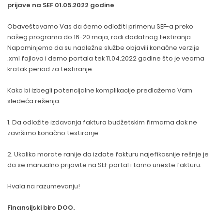
prijave na SEF 01.05.2022 godine
Obaveštavamo Vas da ćemo odložiti primenu SEF-a preko
našeg programa do 16-20 maja, radi dodatnog testiranja.
Napominjemo da su nadležne službe objavili konačne verzije
.xml fajlova i demo portala tek 11.04.2022 godine što je veoma
kratak period za testiranje.
Kako bi izbegli potencijalne komplikacije predlažemo Vam
sledeća rešenja:
1. Da odložite izdavanja faktura budžetskim firmama dok ne
završimo konačno testiranje
2. Ukoliko morate ranije da izdate fakturu najefikasnije rešnje je
da se manualno prijavite na SEF portal i tamo uneste fakturu.
Hvala na razumevanju!
Finansijski biro DOO.