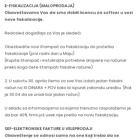
E-FISKALIZACIJA (MALOPRODAJA)
Obaveštavamo Vas da smo dobili licencu za softver u vezi
nove fiskalizacije.
Redosled događaja za Vas je sledeći:
Obezbedite novi štampač za fiskalizaciju do početka
fiskalizacije (prvi radni dan u Maju)
(Kupite štampač i instalirajte potrebne drajvere na računar
preko koga ćete štampati fiskalne račune)
2. U subotu 30. aprila ćemo za sve Vas izdati jedan fiskalni
račun na 10 DINARA + PDV kako bi ispunili zakonsku uredbu. (Rok
je 30.04 da se uradi bar jedan račun)
U skladu sa informacijama sa kojima trenutno raspolažemo je
da bar 40% firmi još uvek nije prešlo na novu fiskalizaciju.
SEF-ELEKTRONSKE FAKTURE U VELEPRODAJI
Obaveštenje se odnosi samo na one koji treba da se