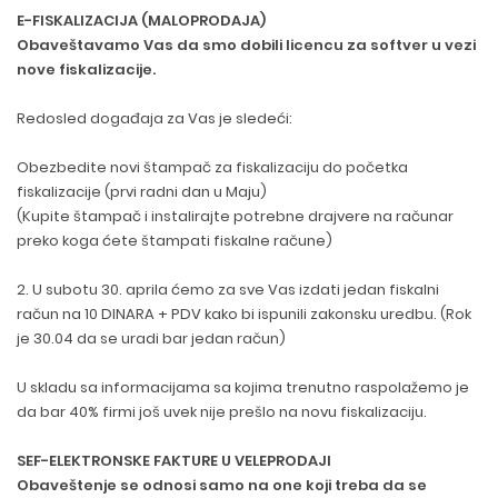
E-FISKALIZACIJA (MALOPRODAJA)
Obaveštavamo Vas da smo dobili licencu za softver u vezi
nove fiskalizacije.
Redosled događaja za Vas je sledeći:
Obezbedite novi štampač za fiskalizaciju do početka
fiskalizacije (prvi radni dan u Maju)
(Kupite štampač i instalirajte potrebne drajvere na računar
preko koga ćete štampati fiskalne račune)
2. U subotu 30. aprila ćemo za sve Vas izdati jedan fiskalni
račun na 10 DINARA + PDV kako bi ispunili zakonsku uredbu. (Rok
je 30.04 da se uradi bar jedan račun)
U skladu sa informacijama sa kojima trenutno raspolažemo je
da bar 40% firmi još uvek nije prešlo na novu fiskalizaciju.
SEF-ELEKTRONSKE FAKTURE U VELEPRODAJI
Obaveštenje se odnosi samo na one koji treba da se