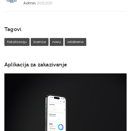
Admin
30.12.2021
Tagovi
fiskalizaciju
licenca
novu
odobrena
Aplikacija za zakazivanje