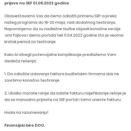
prijave na SEF 01.05.2022 godine
Obaveštavamo Vas da ćemo odložiti primenu SEF-a preko
našeg programa do 16-20 maja, radi dodatnog testiranja.
Napominjemo da su nadležne službe objavili konačne verzije
.xml fajlova i demo portala tek 11.04.2022 godine što je veoma
kratak period za testiranje.
Kako bi izbegli potencijalne komplikacije predlažemo Vam
sledeća rešenja:
1. Da odložite izdavanja faktura budžetskim firmama dok ne
završimo konačno testiranje
2. Ukoliko morate ranije da izdate fakturu najefikasnije rešnje je
da se manualno prijavite na SEF portal i tamo uneste fakturu.
Hvala na razumevanju!
Finansijski biro DOO.