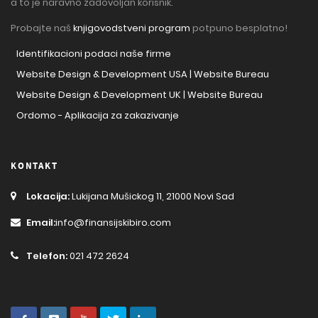
a to je naravno zadovoljan korisnik.
Probajte naš
knjigovodstveni program
potpuno besplatno!
Identifikacioni podaci naše firme
Website Design & Development USA | Website Bureau
Website Design & Development UK | Website Bureau
Ordomo - Aplikacija za zakazivanje
KONTAKT
Lokacija:
Lukijana Mušickog 11, 21000 Novi Sad
Email:
info@finansijskibiro.com
Telefon:
021 472 2624