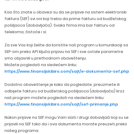
Kao što znate u obavezi su da se prijave na sistem elektronski
faktura (SEF) svi oni koji treba da prime fakturu od budžetskog
pošiljaoca (dobavljača). Svaka firma ima bar fakturu od
telekoma, čistoće i sl.
Za sve Vas koji želite da koristite naš program u komunikaciji sa
SEF-om preko API ključa prijavu na SEF i sve ostale parametre
smo objasnili u prethodnom obaveštenju.
Možete pogledati na sledećem linku:
https://www.finansijskibiro.com/sajt/e-dokumenta-sef.php
Dodatno obaveštenje je kako da pogledate, preuzmete ili
odbijete fakturu od budžetskog pošiljaoca (dobavljača) kroz
naš program možete pogledati na sledećem linku:
https://www.finansijskibiro.com/sajt/sef-primanje.php
Nakon prijave na SEF mogu Vam slati i drugi dobavljači koji su se
prijavili na SEF tako da i ova dokumenta morate preuzeti preko
našeg programa.