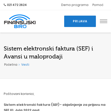
021 472 2624
Demo programa
Pomoć
PRIJAVA
Sistem elektronski faktura (SEF) i
Avansi u maloprodaji
Početna
Vesti
Poštovani korisnici,
Sistem elektronski faktura (SEF) - objašnjenje za prijavu na
SEF 01. Jula 2022 god.