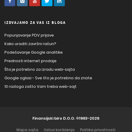
IZDVAJAMO ZA VAS IZ BLOGA
Popunjavanje PDV prijave
Kako uraditi završni račun?
Podešavanje Google analitike
Prednosti internet prodaje
Šta je potrebno za izradu web-sajta
Google oglasi - Sve što je potrebno da znate
10 razloga zašto Vam treba web-sajt
Finansijski biro D.O.O.
©1993-2026
Mapa sajta
Uslovi korišćenja
Politika privatnosti