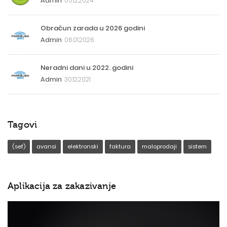
Admin
05.12.2024
Obračun zarada u 2026 godini
Admin
06.01.2026
Neradni dani u 2022. godini
Admin
30.12.2021
Tagovi
(sef)
avansi
elektronski
faktura
maloprodaji
sistem
Aplikacija za zakazivanje