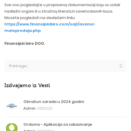
Sve ovo pogledajte u propisanoj dokumentaciji koju su izdali
nadležni organi ili u stručnoj literaturi savetodavnih kuca.
Mozete pogledati na sledećem linku
https://www.finansijskibiro.com/sajt/avansi-
maloprodaja.php
Finansijski biro DOO.
Izdvajamo iz Vesti
Obračun zarada u 2024 godini
Admin
29.11.2023
Ordomo - Aplikacija za zakazivanje