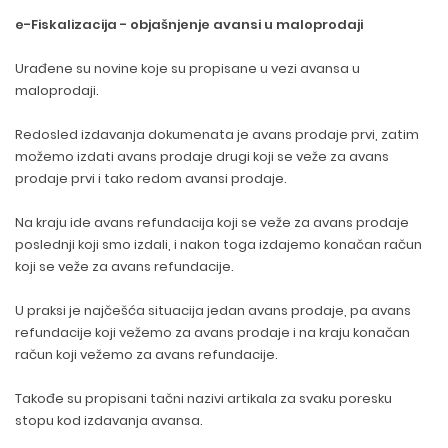
e-Fiskalizacija - objašnjenje avansi u maloprodaji
Urađene su novine koje su propisane u vezi avansa u
maloprodaji.
Redosled izdavanja dokumenata je avans prodaje prvi, zatim
možemo izdati avans prodaje drugi koji se veže za avans
prodaje prvi i tako redom avansi prodaje.
Na kraju ide avans refundacija koji se veže za avans prodaje
poslednji koji smo izdali, i nakon toga izdajemo konačan račun
koji se veže za avans refundacije.
U praksi je najčešća situacija jedan avans prodaje, pa avans
refundacije koji vežemo za avans prodaje i na kraju konačan
račun koji vežemo za avans refundacije.
Takođe su propisani tačni nazivi artikala za svaku poresku
stopu kod izdavanja avansa.