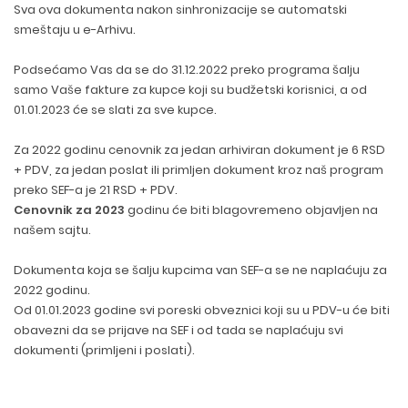
Sva ova dokumenta nakon sinhronizacije se automatski
smeštaju u e-Arhivu.
Podsećamo Vas da se do 31.12.2022 preko programa šalju
samo Vaše fakture za kupce koji su budžetski korisnici, a od
01.01.2023 će se slati za sve kupce.
Za 2022 godinu cenovnik za jedan arhiviran dokument je 6 RSD
+ PDV, za jedan poslat ili primljen dokument kroz naš program
preko SEF-a je 21 RSD + PDV.
Cenovnik za 2023
godinu će biti blagovremeno objavljen na
našem sajtu.
Dokumenta koja se šalju kupcima van SEF-a se ne naplaćuju za
2022 godinu.
Od 01.01.2023 godine svi poreski obveznici koji su u PDV-u će biti
obavezni da se prijave na SEF i od tada se naplaćuju svi
dokumenti (primljeni i poslati).