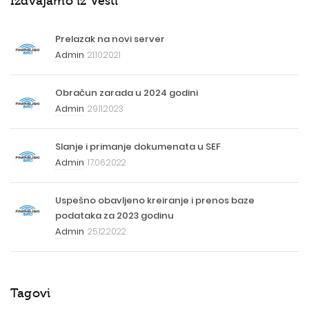
Izdvajamo iz Vesti
Prelazak na novi server
Admin
21.10.2021
Obračun zarada u 2024 godini
Admin
29.11.2023
Slanje i primanje dokumenata u SEF
Admin
17.06.2022
Uspešno obavljeno kreiranje i prenos baze
podataka za 2023 godinu
Admin
25.12.2022
Tagovi