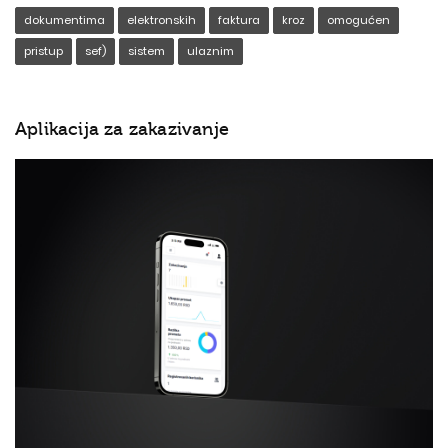
dokumentima
elektronskih
faktura
kroz
omogućen
pristup
sef)
sistem
ulaznim
Aplikacija za zakazivanje