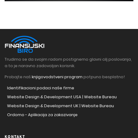
Trudimo se da svojim radom postignemo glavni cilj poslovanja,
a to je naravno zadovoljan korisnik.
Probajte naš
knjigovodstveni program
potpuno besplatno!
Identifikacioni podaci naše firme
Website Design & Development USA | Website Bureau
Website Design & Development UK | Website Bureau
Ordomo - Aplikacija za zakazivanje
KONTAKT