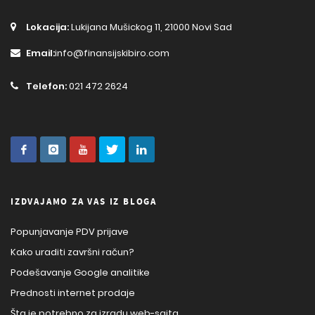
Lokacija:
Lukijana Mušickog 11, 21000 Novi Sad
Email:
info@finansijskibiro.com
Telefon:
021 472 2624
IZDVAJAMO ZA VAS IZ BLOGA
Popunjavanje PDV prijave
Kako uraditi završni račun?
Podešavanje Google analitike
Prednosti internet prodaje
Šta je potrebno za izradu web-sajta