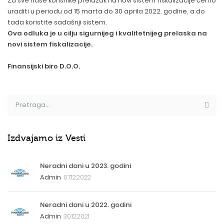
Za sve naše korisnike prelazak na novi sistem fiskalizacije ćemo
uraditi u periodu od 15 marta do 30 aprila 2022. godine, a do
tada koristite sadašnji sistem.
Ova odluka je u cilju sigurnijeg i kvalitetnijeg prelaska na
novi sistem fiskalizacije
.
Finansijski biro D.O.O.
Izdvajamo iz Vesti
Neradni dani u 2023. godini
Admin
07.12.2022
Neradni dani u 2022. godini
Admin
30.12.2021