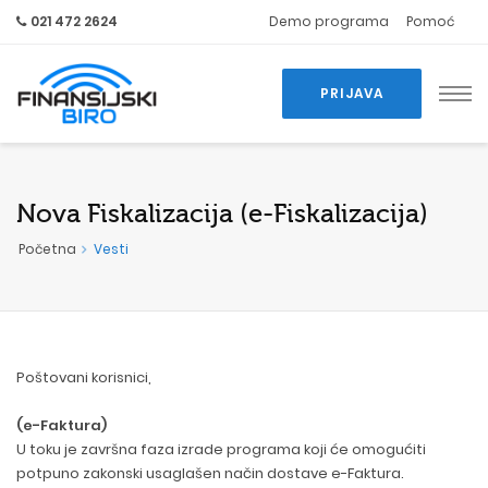
021 472 2624
Demo programa
Pomoć
PRIJAVA
Nova Fiskalizacija (e-Fiskalizacija)
Početna
Vesti
Poštovani korisnici,
(e-Faktura)
U toku je završna faza izrade programa koji će omogućiti
potpuno zakonski usaglašen način dostave e-Faktura.