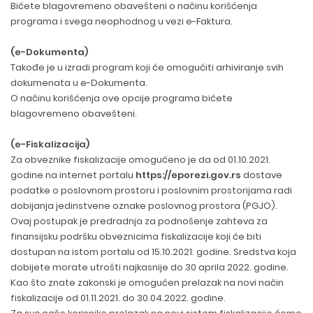
Bićete blagovremeno obavešteni o načinu korišćenja
programa i svega neophodnog u vezi e-Faktura.
(e-Dokumenta)
Takođe je u izradi program koji će omogućiti arhiviranje svih
dokumenata u e-Dokumenta.
O načinu korišćenja ove opcije programa bićete
blagovremeno obavešteni.
(
e-Fiskalizacija
)
Za obveznike fiskalizacije omogućeno je da od 01.10.2021.
godine na internet portalu
https://eporezi.gov.rs
dostave
podatke o poslovnom prostoru i poslovnim prostorijama radi
dobijanja jedinstvene oznake poslovnog prostora (PGJO).
Ovaj postupak je predradnja za podnošenje zahteva za
finansijsku podršku obveznicima fiskalizacije koji će biti
dostupan na istom portalu od 15.10.2021. godine. Sredstva koja
dobijete morate utrošti najkasnije do 30 aprila 2022. godine.
Kao što znate zakonski je omogućen prelazak na novi način
fiskalizacije od 01.11.2021. do 30.04.2022. godine.