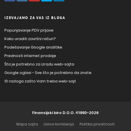
IZDVAJAMO ZA VAS IZ BLOGA
Popunjavanje PDV prijave
Kako uraditi završni račun?
Podešavanje Google analitike
Prednosti internet prodaje
Šta je potrebno za izradu web-sajta
Google oglasi - Sve što je potrebno da znate
10 razloga zašto Vam treba web-sajt
Finansijski biro D.O.O.
©1993-2026
Mapa sajta
Uslovi korišćenja
Politika privatnosti