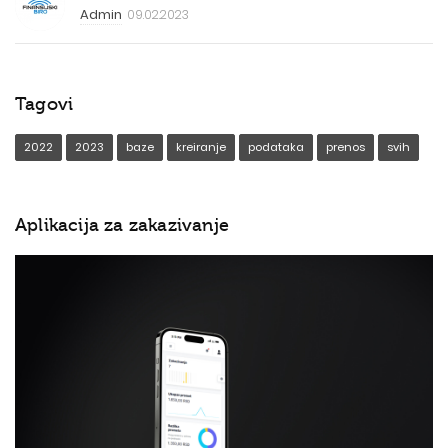
Admin
09.02.2023
Tagovi
2022
2023
baze
kreiranje
podataka
prenos
svih
Aplikacija za zakazivanje