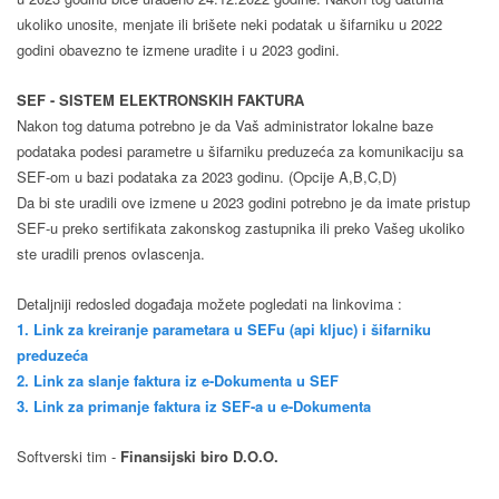
ukoliko unosite, menjate ili brišete neki podatak u šifarniku u 2022
godini obavezno te izmene uradite i u 2023 godini.
SEF - SISTEM ELEKTRONSKIH FAKTURA
Nakon tog datuma potrebno je da Vaš administrator lokalne baze
podataka podesi parametre u šifarniku preduzeća za komunikaciju sa
SEF-om u bazi podataka za 2023 godinu. (Opcije A,B,C,D)
Da bi ste uradili ove izmene u 2023 godini potrebno je da imate pristup
SEF-u preko sertifikata zakonskog zastupnika ili preko Vašeg ukoliko
ste uradili prenos ovlascenja.
Detaljniji redosled događaja možete pogledati na linkovima :
1. Link za kreiranje parametara u SEFu (api kljuc) i šifarniku
preduzeća
2. Link za slanje faktura iz e-Dokumenta u SEF
3. Link za primanje faktura iz SEF-a u e-Dokumenta
Softverski tim -
Finansijski biro D.O.O.