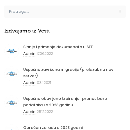
Izdvajamo iz Vesti
Slanje i primanje dokumenata u SEF
Admin
17.06.2022
Uspešno završena migracija (prelazak na novi
server)
Admin
08.11.2021
Uspešno obavljeno kreiranje i prenos baze
podataka za 2023 godinu
Admin
25.12.2022
Obračun zarada u 2023 godini