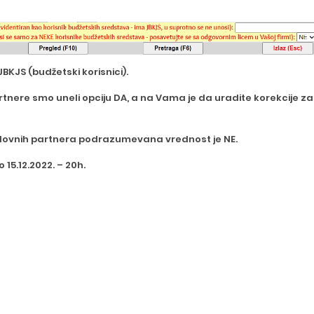
JBKJS (budžetski korisnici).
nere smo uneli opciju DA, a na Vama je da uradite korekcije z
lovnih partnera podrazumevana vrednost je NE.
 15.12.2022. – 20h.