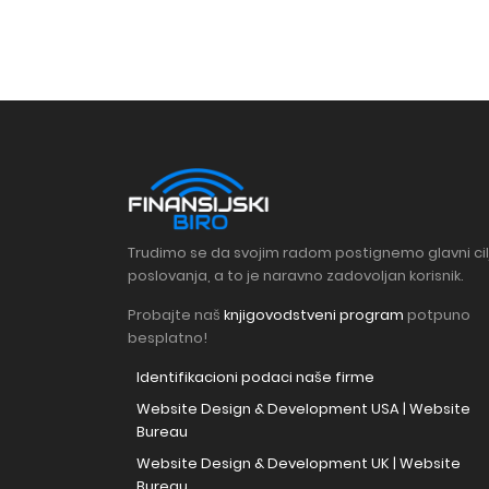
Trudimo se da svojim radom postignemo glavni cil
poslovanja, a to je naravno zadovoljan korisnik.
Probajte naš
knjigovodstveni program
potpuno
besplatno!
Identifikacioni podaci naše firme
Website Design & Development USA | Website
Bureau
Website Design & Development UK | Website
Bureau