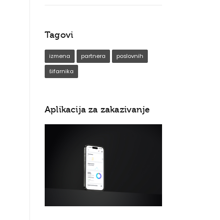
Tagovi
izmena
partnera
poslovnih
šifarnika
Aplikacija za zakazivanje