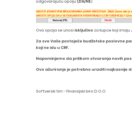
odgovarajuću opciju
(DA/NE
)
Ova opcija se unosi
isključivo
za kupce koji imaju
Za sve Vaše postojeće budžetske poslovne part
koji ne idu u CRF.
Napominjemo da prilikom otvaranja novih pos
Ovo ažuriranje je potrebno uraditi najkasnije do
Softverski tim - Finansijski biro D.O.O.