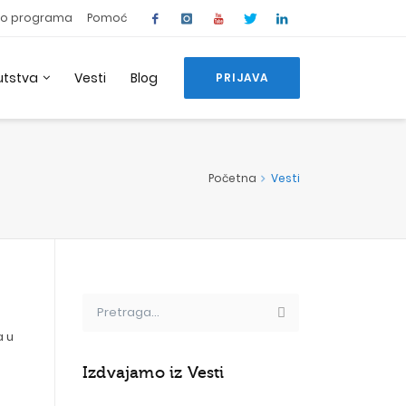
o programa
Pomoć
utstva
Vesti
Blog
PRIJAVA
Početna
Vesti
a u
Izdvajamo iz Vesti