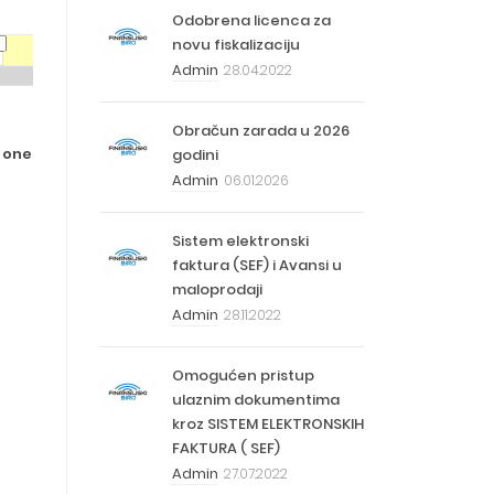
Odobrena licenca za
novu fiskalizaciju
Admin
28.04.2022
Obračun zarada u 2026
a one
godini
Admin
06.01.2026
Sistem elektronski
faktura (SEF) i Avansi u
maloprodaji
Admin
28.11.2022
Omogućen pristup
ulaznim dokumentima
kroz SISTEM ELEKTRONSKIH
FAKTURA ( SEF)
Admin
27.07.2022