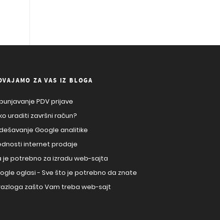
DVAJAMO ZA VAS IZ BLOGA
punjavanje PDV prijave
ko uraditi završni račun?
dešavanje Google analitike
ednosti internet prodaje
a je potrebno za izradu web-sajta
ogle oglasi - Sve što je potrebno da znate
 razloga zašto Vam treba web-sajt