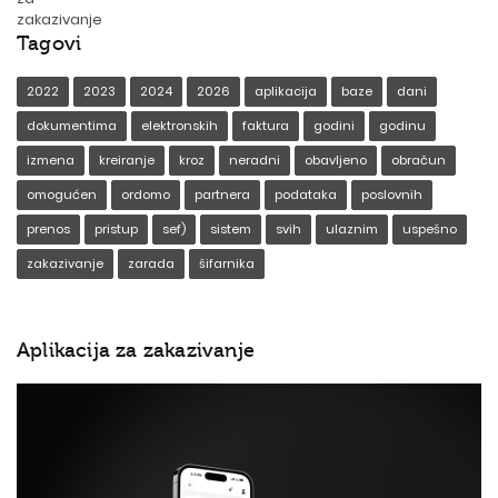
Tagovi
2022
2023
2024
2026
aplikacija
baze
dani
dokumentima
elektronskih
faktura
godini
godinu
izmena
kreiranje
kroz
neradni
obavljeno
obračun
omogućen
ordomo
partnera
podataka
poslovnih
prenos
pristup
sef)
sistem
svih
ulaznim
uspešno
zakazivanje
zarada
šifarnika
Aplikacija za zakazivanje