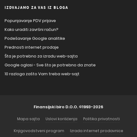
IZDVAJAMO ZA VAS IZ BLOGA
Popunjavanje PDV prijave
Kako uraditi završni račun?
Podešavanje Google analitike
Prednosti internet prodaje
Šta je potrebno za izradu web-sajta
Google oglasi - Sve što je potrebno da znate
10 razloga zašto Vam treba web-sajt
Finansijski biro D.O.O.
©1993-2026
Mapa sajta
Uslovi korišćenja
Politika privatnosti
Knjigovodstveni program
Izrada internet prodavnice