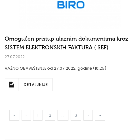
Omogućen pristup ulaznim dokumentima kroz
SISTEM ELEKTRONSKIH FAKTURA ( SEF)
27.07.2022
VAŽNO OBAVEŠTENJE od 27.07.2022. godine (10:25)
DETALJNIJE
«
‹
1
2
...
3
›
»