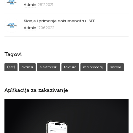
Admin
28.12.2021
Slanje i primanje dokumenata u SEF
Admin
17.06.2022
Tagovi
(sef)
avansi
elektronski
faktura
maloprodaji
sistem
Aplikacija za zakazivanje