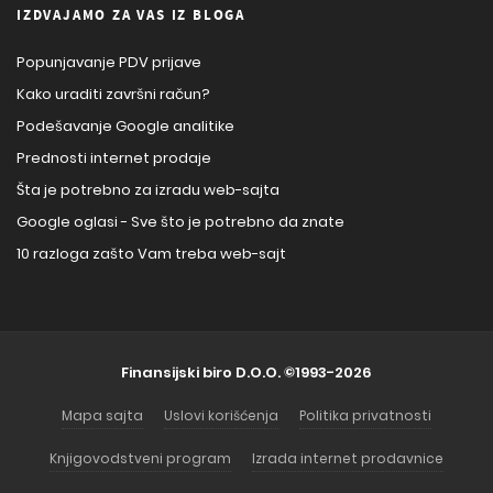
IZDVAJAMO ZA VAS IZ BLOGA
Popunjavanje PDV prijave
Kako uraditi završni račun?
Podešavanje Google analitike
Prednosti internet prodaje
Šta je potrebno za izradu web-sajta
Google oglasi - Sve što je potrebno da znate
10 razloga zašto Vam treba web-sajt
Finansijski biro D.O.O.
©1993-2026
Mapa sajta
Uslovi korišćenja
Politika privatnosti
Knjigovodstveni program
Izrada internet prodavnice