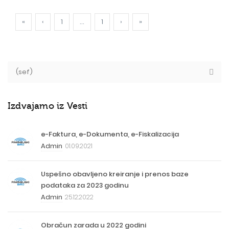
«
‹
1
...
1
›
»
Izdvajamo iz Vesti
e-Faktura, e-Dokumenta, e-Fiskalizacija
Admin
01.09.2021
Uspešno obavljeno kreiranje i prenos baze
podataka za 2023 godinu
Admin
25.12.2022
Obračun zarada u 2022 godini