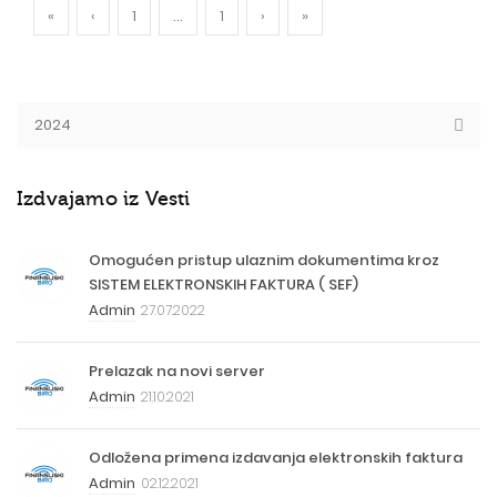
«
‹
1
...
1
›
»
Izdvajamo iz Vesti
Omogućen pristup ulaznim dokumentima kroz
SISTEM ELEKTRONSKIH FAKTURA ( SEF)
Admin
27.07.2022
Prelazak na novi server
Admin
21.10.2021
Odložena primena izdavanja elektronskih faktura
Admin
02.12.2021