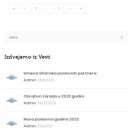
«
‹
1
...
1
›
»
Izdvajamo iz Vesti
Izmena šifarnika poslovnih partnera
Admin
08.12.2022
Obračun zarada u 2023 godini
Admin
09.02.2023
Nova poslovna godina 2022
Admin
29.12.2021