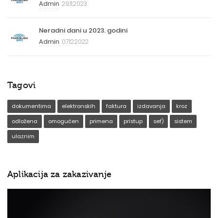
Admin
29.11.2023
Neradni dani u 2023. godini
Admin
07.12.2022
Tagovi
dokumentima
elektronskih
faktura
izdavanja
kroz
odložena
omogućen
primena
pristup
sef)
sistem
ulaznim
Aplikacija za zakazivanje