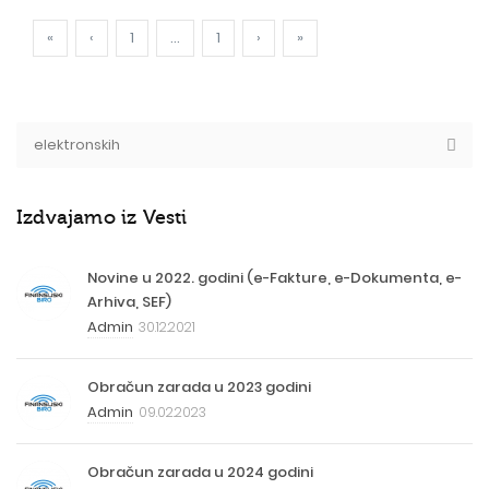
«
‹
1
...
1
›
»
Izdvajamo iz Vesti
Novine u 2022. godini (e-Fakture, e-Dokumenta, e-
Arhiva, SEF)
Admin
30.12.2021
Obračun zarada u 2023 godini
Admin
09.02.2023
Obračun zarada u 2024 godini