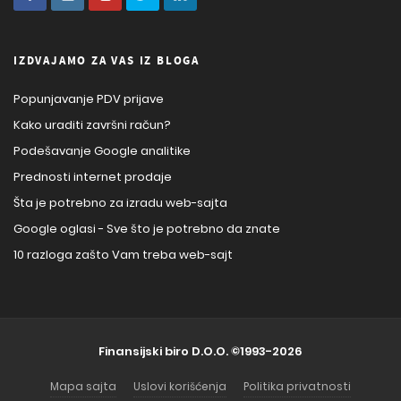
IZDVAJAMO ZA VAS IZ BLOGA
Popunjavanje PDV prijave
Kako uraditi završni račun?
Podešavanje Google analitike
Prednosti internet prodaje
Šta je potrebno za izradu web-sajta
Google oglasi - Sve što je potrebno da znate
10 razloga zašto Vam treba web-sajt
Finansijski biro D.O.O.
©1993-2026
Mapa sajta
Uslovi korišćenja
Politika privatnosti