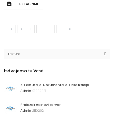
DETALJNIJE
«
‹
1
...
1
›
»
Izdvajamo iz Vesti
e-Faktura, e-Dokumenta, e-Fiskalizacija
Admin
01.09.2021
Prelazak na novi server
Admin
21.10.2021