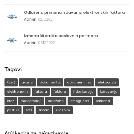
Odložena primena izdavanja elektronskih faktura
Admin
02.12.2021
Izmena šifarnika poslovnih partnera
Admin
08.12.2022
Tagovi
(sef)
avansi
dokumenta,
dokumentima
elektronski
elektronskih
faktura
faktura,
fiskalizacija
izdavanja
kroz
maloprodaji
odložena
omogućen
primena
pristup
sef)
sistem
ulaznim
Aplikacija za zakazivanje