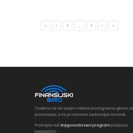
«
‹
1
...
1
›
»
Trudimo se da svojim radom postignemo glavni cil
poslovanja, a to je naravno zadovoljan korisnik.
Probajte naš
knjigovodstveni program
potpuno
besplatno!