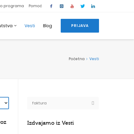
o programa
Pomoć
utstva
Vesti
Blog
PRIJAVA
Početna
Vesti
roz
Izdvajamo iz Vesti