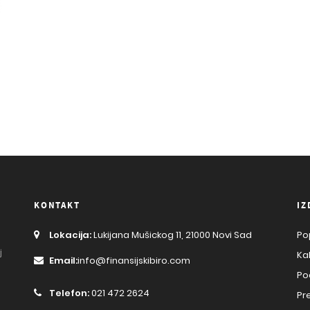
KONTAKT
IZ
Lokacija:
Lukijana Mušickog 11, 21000 Novi Sad
Po
j
Ka
Email:
info@finansijskibiro.com
Po
Telefon:
021 472 2624
Pr