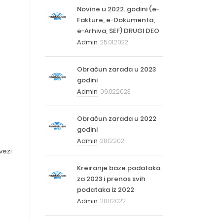
Novine u 2022. godini (e-
Fakture, e-Dokumenta,
e-Arhiva, SEF) DRUGI DEO
Admin
25.01.2022
Obračun zarada u 2023
godini
Admin
09.02.2023
Obračun zarada u 2022
godini
Admin
28.12.2021
vezi
Kreiranje baze podataka
za 2023 i prenos svih
podataka iz 2022
Admin
28.11.2022