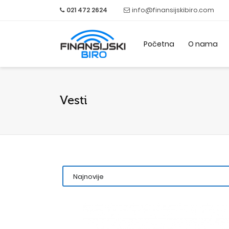
021 472 2624
info@finansijskibiro.com
Početna
O nama
Vesti