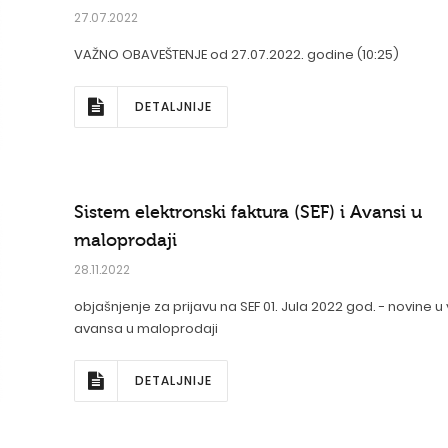
27.07.2022
VAŽNO OBAVEŠTENJE od 27.07.2022. godine (10:25)
DETALJNIJE
Sistem elektronski faktura (SEF) i Avansi u
maloprodaji
28.11.2022
objašnjenje za prijavu na SEF 01. Jula 2022 god. - novine u 
avansa u maloprodaji
DETALJNIJE