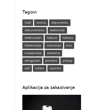
Tagovi
(sef)
avansi
dokumenta,
dokumentima
elektronski
elektronskih
faktura
faktura,
fiskalizacija
izdavanja
kroz
maloprodaji
odložena
omogućen
primena
pristup
sef)
sistem
ulaznim
Aplikacija za zakazivanje