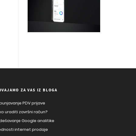
DVAJAMO ZA VAS IZ BLOGA
punjavanje PDV prijave
ko uraditi završni račun?
dešavanje Google analitike
ednosti internet prodaje