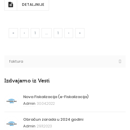
DETALJNIJE
«
‹
1
...
1
›
»
Izdvajamo iz Vesti
Nova Fiskalizacija (e-Fiskalizacija)
Admin
30.04.2022
Obračun zarada u 2024 godini
Admin
29.11.2023