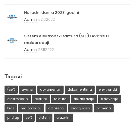
Neradni dani u 2023. godini
Admin
07.12.2022
Sistem elektronski faktura (SEF) i Avansi u
maloprodaji
Admin
28.11.2022
Tagovi
(sef)
avansi
dokumenta,
dokumentima
elektronski
elektronskih
faktura
faktura,
fiskalizacija
izdavanja
kroz
maloprodaji
odložena
omogućen
primena
pristup
sef)
sistem
ulaznim