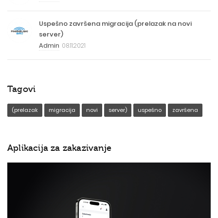
Uspešno završena migracija (prelazak na novi
server)
Admin
08.11.2021
Tagovi
(prelazak
migracija
novi
server)
uspešno
završena
Aplikacija za zakazivanje