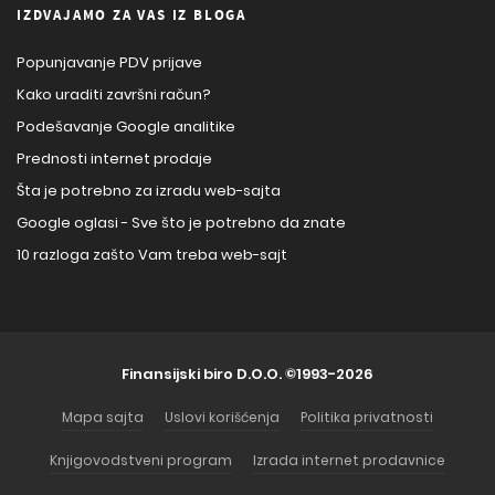
IZDVAJAMO ZA VAS IZ BLOGA
Popunjavanje PDV prijave
Kako uraditi završni račun?
Podešavanje Google analitike
Prednosti internet prodaje
Šta je potrebno za izradu web-sajta
Google oglasi - Sve što je potrebno da znate
10 razloga zašto Vam treba web-sajt
Finansijski biro D.O.O.
©1993-2026
Mapa sajta
Uslovi korišćenja
Politika privatnosti
Knjigovodstveni program
Izrada internet prodavnice