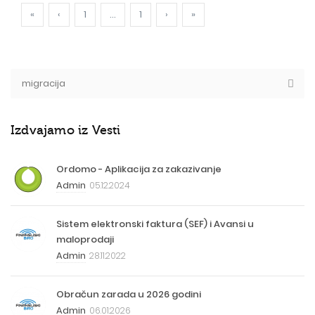
«
‹
1
...
1
›
»
Izdvajamo iz Vesti
Ordomo - Aplikacija za zakazivanje
Admin
05.12.2024
Sistem elektronski faktura (SEF) i Avansi u
maloprodaji
Admin
28.11.2022
Obračun zarada u 2026 godini
Admin
06.01.2026