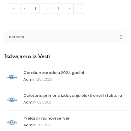
«
‹
1
...
1
›
»
Izdvajamo iz Vesti
Obračun zarada u 2024 godini
Admin
29.11.2023
Odložena primena izdavanja elektronskih faktura
Admin
02.12.2021
Prelazak na novi server
Admin
21.10.2021