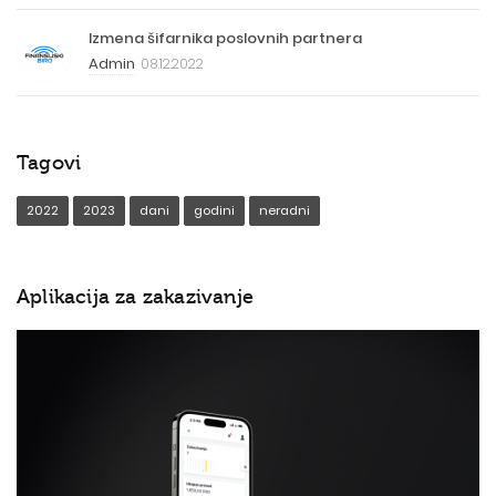
Izmena šifarnika poslovnih partnera
Admin
08.12.2022
Tagovi
2022
2023
dani
godini
neradni
Aplikacija za zakazivanje