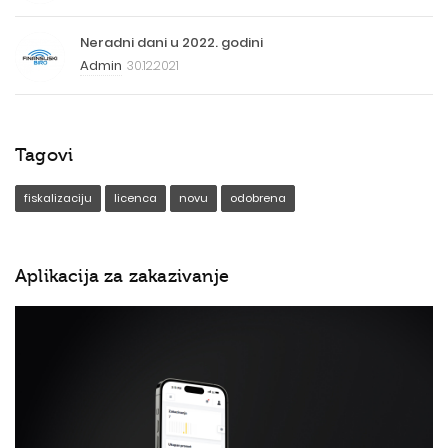
Neradni dani u 2022. godini
Admin
30.12.2021
Tagovi
fiskalizaciju
licenca
novu
odobrena
Aplikacija za zakazivanje