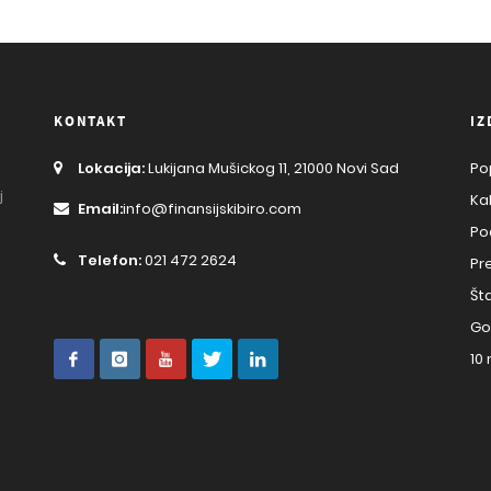
KONTAKT
IZ
Lokacija:
Lukijana Mušickog 11, 21000 Novi Sad
Po
j
Ka
Email:
info@finansijskibiro.com
Po
Telefon:
021 472 2624
Pr
Št
Go
10