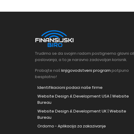
Trudimo se da svojim radom postignemo glavni cil
poslovanja, a to je naravno zadovoljan korisnik.
Probajte naš
knjigovodstveni program
potpuno
besplatno!
Identifikacioni podaci naše firme
Website Design & Development USA | Website
Bureau
Website Design & Development UK | Website
Bureau
Ordomo - Aplikacija za zakazivanje