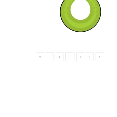
«
‹
1
...
1
›
»