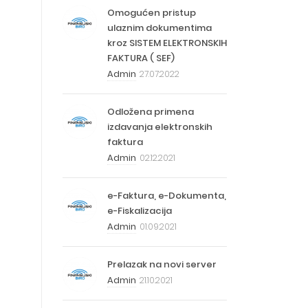
Omogućen pristup
ulaznim dokumentima
kroz SISTEM ELEKTRONSKIH
FAKTURA ( SEF)
Admin
27.07.2022
Odložena primena
izdavanja elektronskih
faktura
Admin
02.12.2021
e-Faktura, e-Dokumenta,
e-Fiskalizacija
Admin
01.09.2021
Prelazak na novi server
Admin
21.10.2021