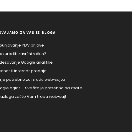
DVAJAMO ZA VAS IZ BLOGA
punjavanje PDV prijave
ko uraditi završni račun?
dešavanje Google analitike
ednosti internet prodaje
a je potrebno za izradu web-sajta
ogle oglasi - Sve što je potrebno da znate
 razloga zašto Vam treba web-sajt