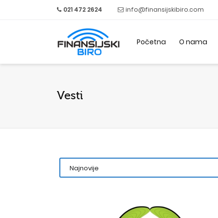
021 472 2624
info@finansijskibiro.com
Početna
O nama
Vesti