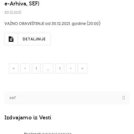
e-Arhiva, SEF)
30.12.2021
VAŽNO OBAVEŠTENJE od 30.12.2021. godine (20:00)
DETALJNIJE
«
‹
1
...
1
›
»
Izdvajamo iz Vesti