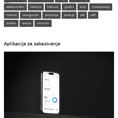
elektronskih
faktura
fakture,
godini
kroz
maloprodaji
novine
omogućen
primanje
pristup
sef
sef)
sistem
slanje
ulaznim
Aplikacija za zakazivanje