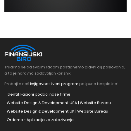
Trudimo se da svojim radom postignemo glavni cilj poslovanja,
a to je naravno zadovoljan korisnik.
Probajte naš
knjigovodstveni program
potpuno besplatno!
Identifikacioni podaci naše firme
Website Design & Development USA | Website Bureau
Website Design & Development UK | Website Bureau
Ordomo - Aplikacija za zakazivanje