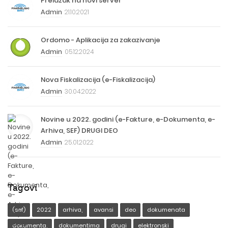
Prelazak na novi server
Admin
21.10.2021
Ordomo - Aplikacija za zakazivanje
Admin
05.12.2024
Nova Fiskalizacija (e-Fiskalizacija)
Admin
30.04.2022
Novine u 2022. godini (e-Fakture, e-Dokumenta, e-
Arhiva, SEF) DRUGI DEO
Admin
25.01.2022
Tagovi
(sef)
2022
arhiva,
avansi
deo
dokumenata
dokumenta,
dokumentima
drugi
elektronski