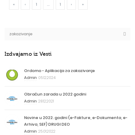
«
‹
1
...
1
›
»
Izdvajamo iz Vesti
Ordomo - Aplikacija za zakazivanje
Admin
05.12.2024
Obračun zarada u 2022 godini
Admin
28.12.2021
Novine u 2022. godini (e-Fakture, e-Dokumenta, e-
Arhiva, SEF) DRUGI DEO
Admin
25.01.2022