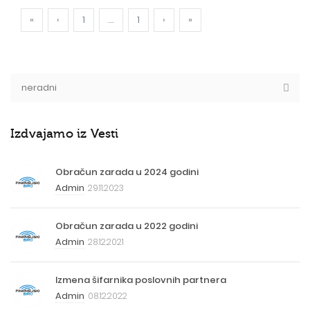
«
‹
1
...
1
›
»
Izdvajamo iz Vesti
Obračun zarada u 2024 godini
Admin
29.11.2023
Obračun zarada u 2022 godini
Admin
28.12.2021
Izmena šifarnika poslovnih partnera
Admin
08.12.2022