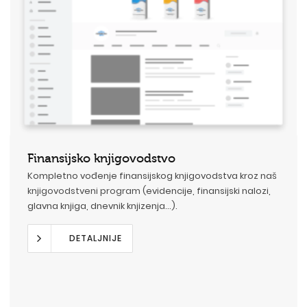
Finansijsko knjigovodstvo
Kompletno vođenje finansijskog knjigovodstva kroz naš
knjigovodstveni program
(evidencije, finansijski nalozi,
glavna knjiga, dnevnik knjizenja...).
DETALJNIJE