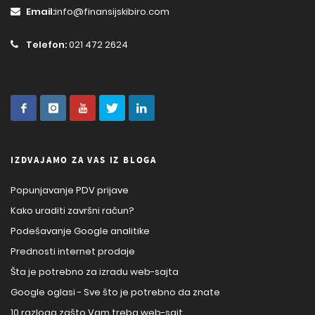
Email:
info@finansijskibiro.com
Telefon:
021 472 2624
IZDVAJAMO ZA VAS IZ BLOGA
Popunjavanje PDV prijave
Kako uraditi završni račun?
Podešavanje Google analitike
Prednosti internet prodaje
Šta je potrebno za izradu web-sajta
Google oglasi - Sve što je potrebno da znate
10 razloga zašto Vam treba web-sajt