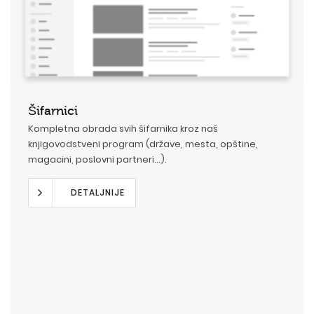
Šifarnici
Kompletna obrada svih šifarnika kroz naš
knjigovodstveni program
(države, mesta, opštine,
magacini, poslovni partneri...).
DETALJNIJE