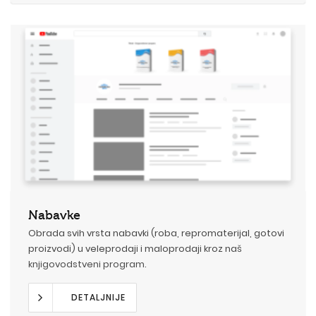
Nabavke
Obrada svih vrsta nabavki (roba, repromaterijal, gotovi
proizvodi) u veleprodaji i maloprodaji kroz naš
knjigovodstveni program
.
DETALJNIJE