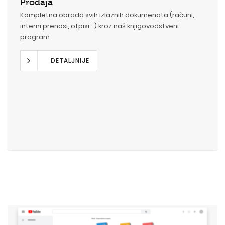
Prodaja
Kompletna obrada svih izlaznih dokumenata (računi,
interni prenosi, otpisi...) kroz naš
knjigovodstveni
program
.
DETALJNIJE