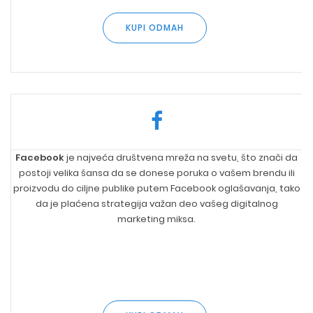
KUPI ODMAH
Facebook
je najveća društvena mreža na svetu, što znači da
postoji velika šansa da se donese poruka o vašem brendu ili
proizvodu do ciljne publike putem Facebook oglašavanja, tako
da je plaćena strategija važan deo vašeg digitalnog
marketing miksa.