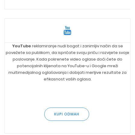
YouTube
reklamiranje nudi bogat i zanimljiv način da se
povežete sa publikom, da ispričate svoju priču i razvijete svoje
poslovanje. Kada pokrenete video oglase doći ćete do
potencijalnih klijenata na YouTube-u i Google mreži
multimedijalnog oglašavanja i dobijati merljive rezultate za
efikasnost vaših oglasa.
KUPI ODMAH