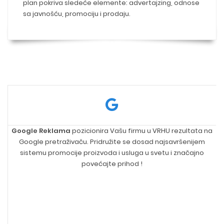
plan pokriva sledeće elemente: advertajzing, odnose
sa javnošću, promociju i prodaju.
Google Reklama
pozicionira Vašu firmu u VRHU rezultata na
Google pretraživaču. Pridružite se dosad najsavršenijem
sistemu promocije proizvoda i usluga u svetu i značajno
povećajte prihod !