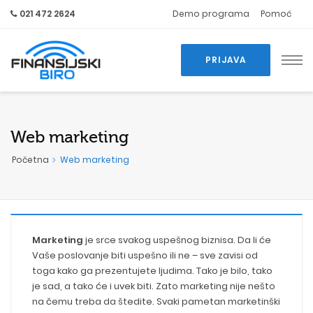
021 472 2624
Demo programa
Pomoć
PRIJAVA
Web marketing
Početna
Web marketing
Marketing
je srce svakog uspešnog biznisa. Da li će
Vaše poslovanje biti uspešno ili ne – sve zavisi od
toga kako ga prezentujete ljudima. Tako je bilo, tako
je sad, a tako će i uvek biti. Zato marketing nije nešto
na čemu treba da štedite. Svaki pametan marketinški