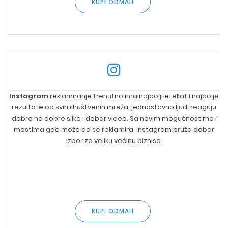
KUPI ODMAH
Instagram
reklamiranje trenutno ima najbolji efekat i najbolje
rezultate od svih društvenih mreža, jednostavno ljudi reaguju
dobro na dobre slike i dobar video. Sa novim mogućnostima i
mestima gde može da se reklamira, Instagram pruža dobar
izbor za veliku većinu biznisa.
KUPI ODMAH