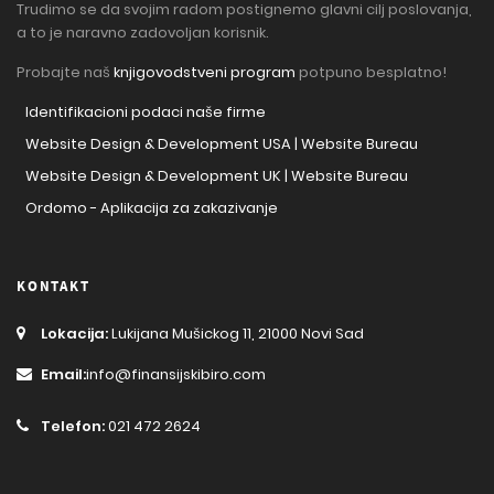
Trudimo se da svojim radom postignemo glavni cilj poslovanja,
a to je naravno zadovoljan korisnik.
Probajte naš
knjigovodstveni program
potpuno besplatno!
Identifikacioni podaci naše firme
Website Design & Development USA | Website Bureau
Website Design & Development UK | Website Bureau
Ordomo - Aplikacija za zakazivanje
KONTAKT
Lokacija:
Lukijana Mušickog 11, 21000 Novi Sad
Email:
info@finansijskibiro.com
Telefon:
021 472 2624