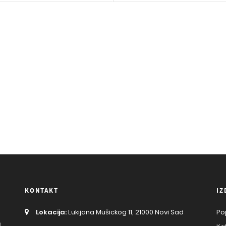
KONTAKT
IZ
Lokacija:
Lukijana Mušickog 11, 21000 Novi Sad
Po
j