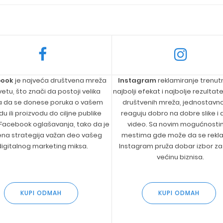
book
je najveća društvena mreža
Instagram
reklamiranje trenut
vetu, što znači da postoji velika
najbolji efekat i najbolje rezultat
a da se donese poruka o vašem
društvenih mreža, jednostavno 
u ili proizvodu do ciljne publike
reaguju dobro na dobre slike i
acebook oglašavanja, tako da je
video. Sa novim mogućnosti
ena strategija važan deo vašeg
mestima gde može da se rekla
digitalnog marketing miksa.
Instagram pruža dobar izbor za 
većinu biznisa.
KUPI ODMAH
KUPI ODMAH