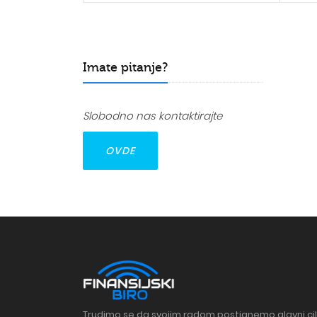
Imate pitanje?
Slobodno nas kontaktirajte
OVDE
Trudimo se da svojim radom postignemo glavni cil