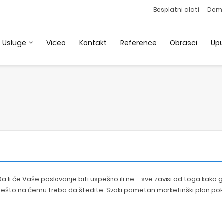
Besplatni alati
Dem
Usluge
Video
Kontakt
Reference
Obrasci
Up
 li će Vaše poslovanje biti uspešno ili ne – sve zavisi od toga kako g
ije nešto na čemu treba da štedite. Svaki pametan marketinški plan p