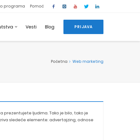
o programa
Pomoć
utstva
Vesti
Blog
PRIJAVA
Početna
Web marketing
a prezentujete ljudima. Tako je bilo, tako je
okriva sledeće elemente: advertajzing, odnose