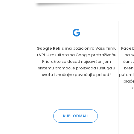
Google Reklama
pozicionira Vašu firmu
Face
u VRHU rezultata na Google pretraživaču.
na s
Pridružite se dosad najsavršenijem
šans
sistemu promocije proizvoda i usluga u
brend
svetu i značajno povećajte prihod !
putem F
plać
KUPI ODMAH