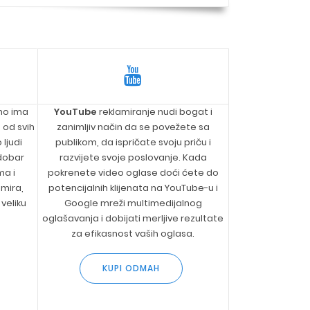
no ima
YouTube
reklamiranje nudi bogat i
e od svih
zanimljiv način da se povežete sa
ljudi
publikom, da ispričate svoju priču i
 dobar
razvijete svoje poslovanje. Kada
ma i
pokrenete video oglase doći ćete do
mira,
potencijalnih klijenata na YouTube-u i
veliku
Google mreži multimedijalnog
oglašavanja i dobijati merljive rezultate
za efikasnost vaših oglasa.
KUPI ODMAH