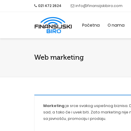
021 472 2624
info@finansijskibiro.com
Početna
O nama
Web marketing
Marketing
je srce svakog uspešnog biznisa. Da
sad, a tako će i uvek biti. Zato marketing n
sa javnošću, promociju i prodaju.