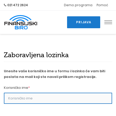
021 472 2624
Demo programa
Pomoć
PRIJAVA
Zaboravljena lozinka
Unesite vaše korisničko ime u formu i lozinka će vam biti
poslata na mail koji ste naveli prilikom registracije.
Korisničko ime
*