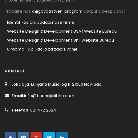
a to je naravno zadovoljan korisnik.
Probajte naš
knjigovodstveni program
potpuno besplatno!
Identifikacioni podaci naše firme
Website Design & Development USA | Website Bureau
Website Design & Development UK | Website Bureau
Ordomo - Aplikacija za zakazivanje
KONTAKT
Lokacija:
Lukijana Mušickog 11, 21000 Novi Sad
Email:
info@finansijskibiro.com
Telefon:
021 472 2624