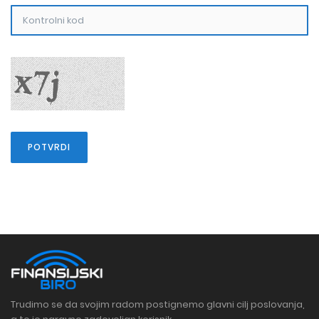
Trudimo se da svojim radom postignemo glavni cilj poslovanja,