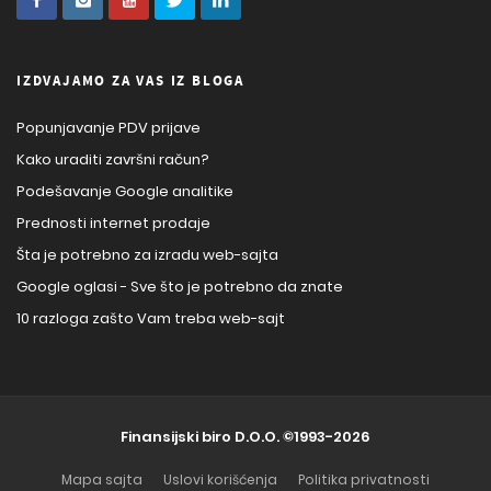
IZDVAJAMO ZA VAS IZ BLOGA
Popunjavanje PDV prijave
Kako uraditi završni račun?
Podešavanje Google analitike
Prednosti internet prodaje
Šta je potrebno za izradu web-sajta
Google oglasi - Sve što je potrebno da znate
10 razloga zašto Vam treba web-sajt
Finansijski biro D.O.O.
©1993-2026
Mapa sajta
Uslovi korišćenja
Politika privatnosti