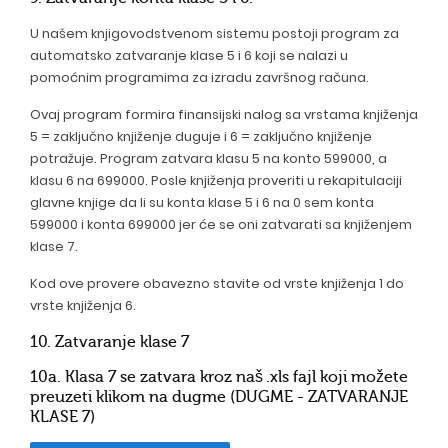
U našem knjigovodstvenom sistemu postoji program za
automatsko zatvaranje klase 5 i 6 koji se nalazi u
pomoćnim programima za izradu završnog računa.
Ovaj program formira finansijski nalog sa vrstama knjiženja
5 = zaključno knjiženje duguje i 6 = zaključno knjiženje
potražuje. Program zatvara klasu 5 na konto 599000, a
klasu 6 na 699000. Posle knjiženja proveriti u rekapitulaciji
glavne knjige da li su konta klase 5 i 6 na 0 sem konta
599000 i konta 699000 jer će se oni zatvarati sa knjiženjem
klase 7.
Kod ove provere obavezno stavite od vrste knjiženja 1 do
vrste knjiženja 6.
10. Zatvaranje klase 7
10a. Klasa 7 se zatvara kroz naš .xls fajl koji možete
preuzeti klikom na dugme (DUGME - ZATVARANJE
KLASE 7)