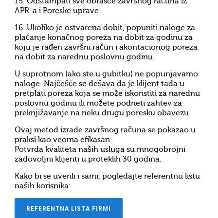
15. Odštampati sve obrasce završnog računa iz
APR-a i Poreske uprave.
16. Ukoliko je ostvarena dobit, popuniti naloge za
plaćanje konačnog poreza na dobit za godinu za
koju je rađen završni račun i akontacionog poreza
na dobit za narednu poslovnu godinu.
U suprotnom (ako ste u gubitku) ne popunjavamo
naloge. Najčešće se dešava da je klijent tada u
pretplati poreza koja se može iskoristiti za narednu
poslovnu godinu ili možete podneti zahtev za
preknjižavanje na neku drugu poresku obavezu.
Ovaj metod izrade završnog računa se pokazao u
praksi kao veoma efikasan.
Potvrda kvaliteta naših usluga su mnogobrojni
zadovoljni klijenti u proteklih 30 godina.
Kako bi se uverili i sami, pogledajte referentnu listu
naših korisnika:
REFERENTNA LISTA FIRMI