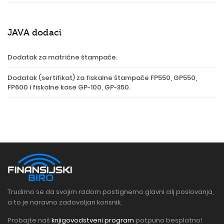
JAVA dodaci
Dodatak za matrične štampače.
Dodatak (sertifikat) za fiskalne štampače FP550, GP550,
FP600 i fiskalne kase GP-100, GP-350.
Trudimo se da svojim radom postignemo glavni cilj poslovanja,
a to je naravno zadovoljan korisnik.
Probajte naš
knjigovodstveni program
potpuno besplatno!