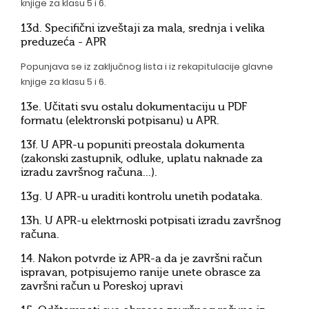
knjige za klasu 5 i 6.
13d. Specifični izveštaji za mala, srednja i velika
preduzeća - APR
Popunjava se iz zaključnog lista i iz rekapitulacije glavne
knjige za klasu 5 i 6.
13e. Učitati svu ostalu dokumentaciju u PDF
formatu (elektronski potpisanu) u APR.
13f. U APR-u popuniti preostala dokumenta
(zakonski zastupnik, odluke, uplatu naknade za
izradu završnog računa...).
13g. U APR-u uraditi kontrolu unetih podataka.
13h. U APR-u elektrnoski potpisati izradu završnog
računa.
14. Nakon potvrde iz APR-a da je završni račun
ispravan, potpisujemo ranije unete obrasce za
završni račun u Poreskoj upravi