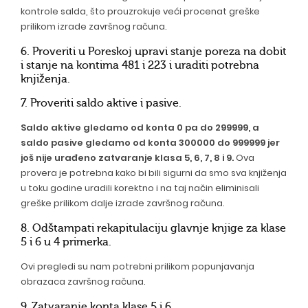
kontrole salda, što prouzrokuje veći procenat greške
prilikom izrade završnog računa.
6. Proveriti u Poreskoj upravi stanje poreza na dobit
i stanje na kontima 481 i 223 i uraditi potrebna
knjiženja.
7. Proveriti saldo aktive i pasive.
Saldo aktive gledamo od konta 0 pa do 299999, a
saldo pasive gledamo od konta 300000 do 999999 jer
još nije urađeno zatvaranje klasa 5, 6, 7, 8 i 9.
Ova
provera je potrebna kako bi bili sigurni da smo sva knjiženja
u toku godine uradili korektno i na taj način eliminisali
greške prilikom dalje izrade završnog računa.
8. Odštampati rekapitulaciju glavnje knjige za klase
5 i 6 u 4 primerka.
Ovi pregledi su nam potrebni prilikom popunjavanja
obrazaca završnog računa.
9. Zatvaranje konta klase 5 i 6.