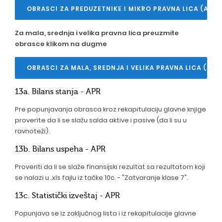
OBRASCI ZA PREDUZETNIKE I MIKRO PRAVNA LICA (APR)
Za mala, srednja i velika pravna lica preuzmite
obrasce klikom na dugme
OBRASCI ZA MALA, SREDNJA I VELIKA PRAVNA LICA (APR
13a. Bilans stanja - APR
Pre popunjavanja obrasca kroz rekapitulaciju glavne knjige
proverite da li se slažu salda aktive i pasive (da li su u
ravnoteži).
13b. Bilans uspeha - APR
Proveriti da li se slaže finansijski rezultat sa rezultatom koji
se nalazi u .xls fajlu iz tačke 10c. - "Zatvaranje klase 7".
13c. Statistički izveštaj - APR
Popunjava se iz zaključnog lista i iz rekapitulacije glavne