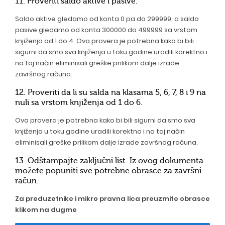
11. Proveriti saldo aktive i pasive.
Saldo aktive gledamo od konta 0 pa do 299999, a saldo
pasive gledamo od konta 300000 do 499999 sa vrstom
knjiženja od 1 do 4. Ova provera je potrebna kako bi bili
sigurni da smo sva knjiženja u toku godine uradili korektno i
na taj način eliminisali greške prilikom dalje izrade
završnog računa.
12. Proveriti da li su salda na klasama 5, 6, 7, 8 i 9 na
nuli sa vrstom knjiženja od 1 do 6.
Ova provera je potrebna kako bi bili sigurni da smo sva
knjiženja u toku godine uradili korektno i na taj način
eliminisali greške prilikom dalje izrade završnog računa.
13. Odštampajte zaključni list. Iz ovog dokumenta
možete popuniti sve potrebne obrasce za završni
račun.
Za preduzetnike i mikro pravna lica preuzmite obrasce
klikom na dugme