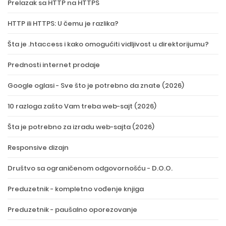
Prelazak sa HTTP na HTTPS
HTTP ili HTTPS: U čemu je razlika?
Šta je .htaccess i kako omogućiti vidljivost u direktorijumu?
Prednosti internet prodaje
Google oglasi - Sve što je potrebno da znate (2026)
10 razloga zašto Vam treba web-sajt (2026)
Šta je potrebno za izradu web-sajta (2026)
Responsive dizajn
Društvo sa ograničenom odgovornošću - D.O.O.
Preduzetnik - kompletno vođenje knjiga
Preduzetnik - paušalno oporezovanje