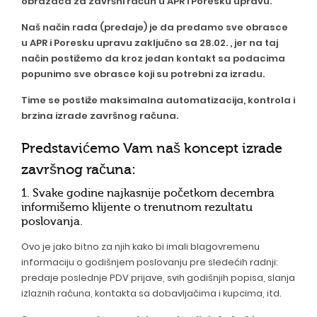
obrazaca za završni račun u APR i Poresku upravu.
Naš način rada (predaje) je da predamo sve obrasce
u APR i Poresku upravu zaključno sa 28.02. , jer na taj
način postižemo da kroz jedan kontakt sa podacima
popunimo sve obrasce koji su potrebni za izradu.
Time se postiže maksimalna automatizacija, kontrola i
brzina izrade završnog računa.
Predstavićemo Vam naš koncept izrade
završnog računa:
1. Svake godine najkasnije početkom decembra
informišemo klijente o trenutnom rezultatu
poslovanja.
Ovo je jako bitno za njih kako bi imali blagovremenu
informaciju o godišnjem poslovanju pre sledećih radnji:
predaje poslednje PDV prijave, svih godišnjih popisa, slanja
izlaznih računa, kontakta sa dobavljačima i kupcima, itd.