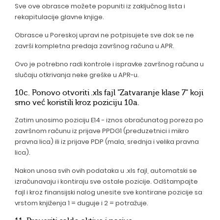
Sve ove obrasce možete popuniti iz zaključnog lista i
rekapitulacije glavne knjige.
Obrasce u Poreskoj upravi ne potpisujete sve dok se ne
završi kompletna predaja završnog računa u APR.
Ovo je potrebno radi kontrole i ispravke završnog računa u
slučaju otkrivanja neke greške u APR-u.
10c. Ponovo otvoriti .xls fajl "Zatvaranje klase 7" koji
smo već koristili kroz poziciju 10a.
Zatim unosimo poziciju E14 - iznos obračunatog poreza po
završnom računu iz prijave PPDG1 (preduzetnici i mikro
pravna lica) ili iz prijave PDP (mala, srednja i velika pravna
lica).
Nakon unosa svih ovih podataka u .xls fajl, automatski se
izračunavaju i kontiraju sve ostale pozicije. Odštampajte
fajl i kroz finansijski nalog unesite sve kontirane pozicije sa
vrstom knjiženja 1 = duguje i 2 = potražuje.