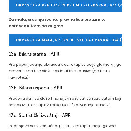
OBRASCI ZA PREDUZETNIKE I MIKRO PRAVNA LICA (APR)
Za mala, srednja i velika pravna lica preuzmite
obrasce klikom na dugme
OBRASCI ZA MALA, SREDNJA I VELIKA PRAVNA LICA (APR
13a. Bilans stanja - APR
Pre popunjavanja obrasca kroz rekapitulaciju glavne knjige
proverite da li se slažu salda aktive i pasive (da li su u
ravnoteži).
13b. Bilans uspeha - APR
Proveriti da li se slaže finansijski rezultat sa rezultatom koji
se nalazi u .xls fajlu iz tačke 10c. - "Zatvaranje klase 7".
13c. Statistički izveštaj - APR
Popunjava se iz zaključnog lista i iz rekapitulacije glavne