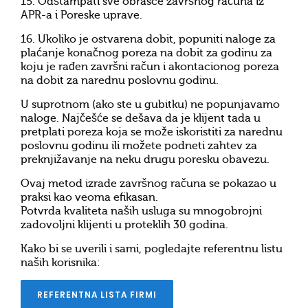
15. Odštampati sve obrasce završnog računa iz
APR-a i Poreske uprave.
16. Ukoliko je ostvarena dobit, popuniti naloge za
plaćanje konačnog poreza na dobit za godinu za
koju je rađen završni račun i akontacionog poreza
na dobit za narednu poslovnu godinu.
U suprotnom (ako ste u gubitku) ne popunjavamo
naloge. Najčešće se dešava da je klijent tada u
pretplati poreza koja se može iskoristiti za narednu
poslovnu godinu ili možete podneti zahtev za
preknjižavanje na neku drugu poresku obavezu.
Ovaj metod izrade završnog računa se pokazao u
praksi kao veoma efikasan.
Potvrda kvaliteta naših usluga su mnogobrojni
zadovoljni klijenti u proteklih 30 godina.
Kako bi se uverili i sami, pogledajte referentnu listu
naših korisnika:
REFERENTNA LISTA FIRMI