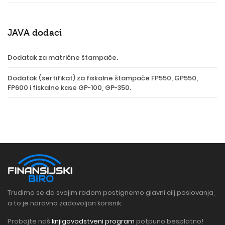
JAVA dodaci
Dodatak za matrične štampače.
Dodatak (sertifikat) za fiskalne štampače FP550, GP550,
FP600 i fiskalne kase GP-100, GP-350.
Trudimo se da svojim radom postignemo glavni cilj poslovanja,
a to je naravno zadovoljan korisnik.
Probajte naš
knjigovodstveni program
potpuno besplatno!