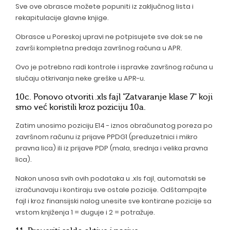
Sve ove obrasce možete popuniti iz zaključnog lista i
rekapitulacije glavne knjige.
Obrasce u Poreskoj upravi ne potpisujete sve dok se ne
završi kompletna predaja završnog računa u APR.
Ovo je potrebno radi kontrole i ispravke završnog računa u
slučaju otkrivanja neke greške u APR-u.
10c. Ponovo otvoriti .xls fajl "Zatvaranje klase 7" koji
smo već koristili kroz poziciju 10a.
Zatim unosimo poziciju E14 - iznos obračunatog poreza po
završnom računu iz prijave PPDG1 (preduzetnici i mikro
pravna lica) ili iz prijave PDP (mala, srednja i velika pravna
lica).
Nakon unosa svih ovih podataka u .xls fajl, automatski se
izračunavaju i kontiraju sve ostale pozicije. Odštampajte
fajl i kroz finansijski nalog unesite sve kontirane pozicije sa
vrstom knjiženja 1 = duguje i 2 = potražuje.