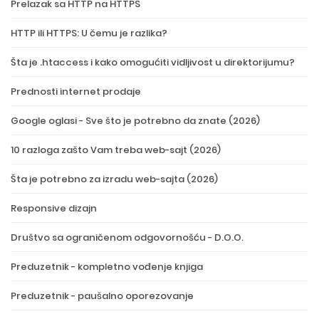
Prelazak sa HTTP na HTTPS
HTTP ili HTTPS: U čemu je razlika?
Šta je .htaccess i kako omogućiti vidljivost u direktorijumu?
Prednosti internet prodaje
Google oglasi - Sve što je potrebno da znate (2026)
10 razloga zašto Vam treba web-sajt (2026)
Šta je potrebno za izradu web-sajta (2026)
Responsive dizajn
Društvo sa ograničenom odgovornošću - D.O.O.
Preduzetnik - kompletno vođenje knjiga
Preduzetnik - paušalno oporezovanje