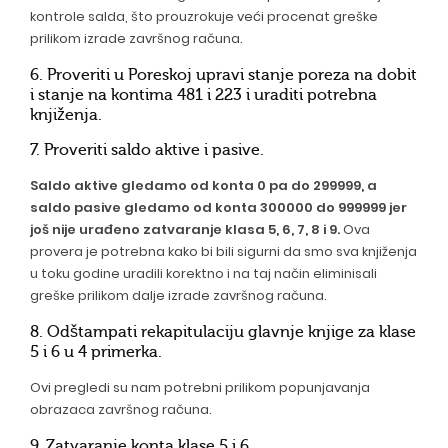
kontrole salda, što prouzrokuje veći procenat greške
prilikom izrade završnog računa.
6. Proveriti u Poreskoj upravi stanje poreza na dobit
i stanje na kontima 481 i 223 i uraditi potrebna
knjiženja.
7. Proveriti saldo aktive i pasive.
Saldo aktive gledamo od konta 0 pa do 299999, a
saldo pasive gledamo od konta 300000 do 999999 jer
još nije urađeno zatvaranje klasa 5, 6, 7, 8 i 9.
Ova
provera je potrebna kako bi bili sigurni da smo sva knjiženja
u toku godine uradili korektno i na taj način eliminisali
greške prilikom dalje izrade završnog računa.
8. Odštampati rekapitulaciju glavnje knjige za klase
5 i 6 u 4 primerka.
Ovi pregledi su nam potrebni prilikom popunjavanja
obrazaca završnog računa.
9. Zatvaranje konta klase 5 i 6.