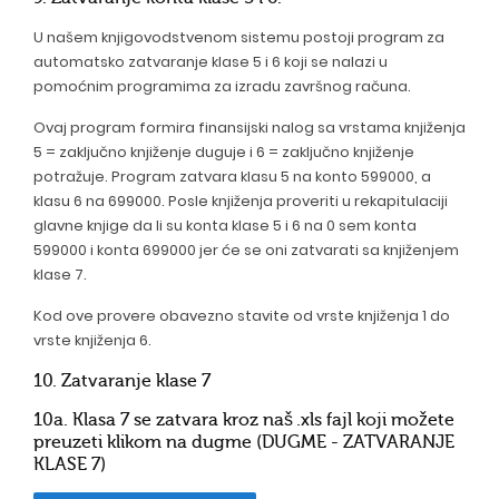
U našem knjigovodstvenom sistemu postoji program za
automatsko zatvaranje klase 5 i 6 koji se nalazi u
pomoćnim programima za izradu završnog računa.
Ovaj program formira finansijski nalog sa vrstama knjiženja
5 = zaključno knjiženje duguje i 6 = zaključno knjiženje
potražuje. Program zatvara klasu 5 na konto 599000, a
klasu 6 na 699000. Posle knjiženja proveriti u rekapitulaciji
glavne knjige da li su konta klase 5 i 6 na 0 sem konta
599000 i konta 699000 jer će se oni zatvarati sa knjiženjem
klase 7.
Kod ove provere obavezno stavite od vrste knjiženja 1 do
vrste knjiženja 6.
10. Zatvaranje klase 7
10a. Klasa 7 se zatvara kroz naš .xls fajl koji možete
preuzeti klikom na dugme (DUGME - ZATVARANJE
KLASE 7)