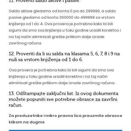
11. Proveriti saldo aktive i pasive.
Saldo aktive gledamo od konta 0 pa do 299999, a saldo
pasive gledamo od konta 300000 do 499999 sa vrstom
knjiženja od 1 do 4. Ova provera je potrebna kako bi bili
sigurni da smo sva knjiženja u toku godine uradili korektno i
na taj način eliminisali greške prilikom dalje izrade
završnog računa.
12. Proveriti da li su salda na klasama 5, 6, 7, 8 i 9 na
nuli sa vrstom knjiženja od 1 do 6.
Ova provera je potrebna kako bi bili sigurni da smo sva
knjiženja u toku godine uradili korektno i na taj način
eliminisali greške prilikom dalje izrade završnog računa.
13. Odštampajte zaključni list. Iz ovog dokumenta
možete popuniti sve potrebne obrasce za završni
račun.
Za preduzetnike i mikro pravna lica preuzmite obrasce
klikom na dugme