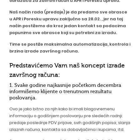
obrazaca za završni račun u APR i Poresku upravu.
Naš način rada (predaje) je da predamo sve obrasce
u APR i Poresku upravu zaključno sa 28.02. , jer na taj
način postižemo da kroz jedan kontakt sa podacima
popunimo sve obrasce koji su potrebni za izradu.
Time se postiže maksimalna automatizacija, kontrola i
brzina izrade završnog računa.
Predstavićemo Vam naš koncept izrade
završnog računa:
1. Svake godine najkasnije početkom decembra
informišemo klijente o trenutnom rezultatu
poslovanja.
Ovo je jako bitno za njih kako bi imali blagovremenu
informaciju o godišnjem poslovanju pre sledećih radnji:
predaje poslednje PDV prijave, svih godišnjih popisa, slanja
izlaznih računa, kontakta sa dobavljačima i kupcima, itd.