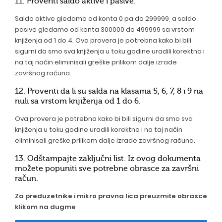
11. Proveriti saldo aktive i pasive.
Saldo aktive gledamo od konta 0 pa do 299999, a saldo
pasive gledamo od konta 300000 do 499999 sa vrstom
knjiženja od 1 do 4. Ova provera je potrebna kako bi bili
sigurni da smo sva knjiženja u toku godine uradili korektno i
na taj način eliminisali greške prilikom dalje izrade
završnog računa.
12. Proveriti da li su salda na klasama 5, 6, 7, 8 i 9 na
nuli sa vrstom knjiženja od 1 do 6.
Ova provera je potrebna kako bi bili sigurni da smo sva
knjiženja u toku godine uradili korektno i na taj način
eliminisali greške prilikom dalje izrade završnog računa.
13. Odštampajte zaključni list. Iz ovog dokumenta
možete popuniti sve potrebne obrasce za završni
račun.
Za preduzetnike i mikro pravna lica preuzmite obrasce
klikom na dugme