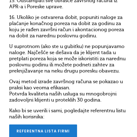
15. Odštampati sve obrasce završnog računa iz
APR-a i Poreske uprave.
16. Ukoliko je ostvarena dobit, popuniti naloge za
plaćanje konačnog poreza na dobit za godinu za
koju je rađen završni račun i akontacionog poreza
na dobit za narednu poslovnu godinu.
U suprotnom (ako ste u gubitku) ne popunjavamo
naloge. Najčešće se dešava da je klijent tada u
pretplati poreza koja se može iskoristiti za narednu
poslovnu godinu ili možete podneti zahtev za
preknjižavanje na neku drugu poresku obavezu.
Ovaj metod izrade završnog računa se pokazao u
praksi kao veoma efikasan.
Potvrda kvaliteta naših usluga su mnogobrojni
zadovoljni klijenti u proteklih 30 godina.
Kako bi se uverili i sami, pogledajte referentnu listu
naših korisnika:
REFERENTNA LISTA FIRMI