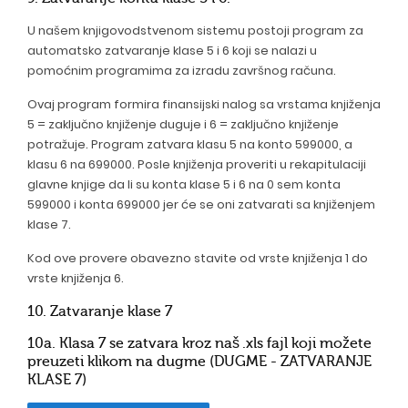
U našem knjigovodstvenom sistemu postoji program za
automatsko zatvaranje klase 5 i 6 koji se nalazi u
pomoćnim programima za izradu završnog računa.
Ovaj program formira finansijski nalog sa vrstama knjiženja
5 = zaključno knjiženje duguje i 6 = zaključno knjiženje
potražuje. Program zatvara klasu 5 na konto 599000, a
klasu 6 na 699000. Posle knjiženja proveriti u rekapitulaciji
glavne knjige da li su konta klase 5 i 6 na 0 sem konta
599000 i konta 699000 jer će se oni zatvarati sa knjiženjem
klase 7.
Kod ove provere obavezno stavite od vrste knjiženja 1 do
vrste knjiženja 6.
10. Zatvaranje klase 7
10a. Klasa 7 se zatvara kroz naš .xls fajl koji možete
preuzeti klikom na dugme (DUGME - ZATVARANJE
KLASE 7)