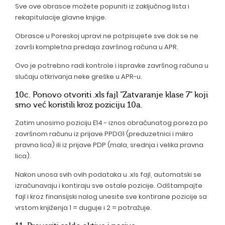
Sve ove obrasce možete popuniti iz zaključnog lista i
rekapitulacije glavne knjige.
Obrasce u Poreskoj upravi ne potpisujete sve dok se ne
završi kompletna predaja završnog računa u APR.
Ovo je potrebno radi kontrole i ispravke završnog računa u
slučaju otkrivanja neke greške u APR-u.
10c. Ponovo otvoriti .xls fajl "Zatvaranje klase 7" koji
smo već koristili kroz poziciju 10a.
Zatim unosimo poziciju E14 - iznos obračunatog poreza po
završnom računu iz prijave PPDG1 (preduzetnici i mikro
pravna lica) ili iz prijave PDP (mala, srednja i velika pravna
lica).
Nakon unosa svih ovih podataka u .xls fajl, automatski se
izračunavaju i kontiraju sve ostale pozicije. Odštampajte
fajl i kroz finansijski nalog unesite sve kontirane pozicije sa
vrstom knjiženja 1 = duguje i 2 = potražuje.