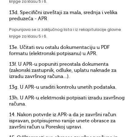
knjige za klasu 5 i 6.
13d. Specifični izveštaji za mala, srednja i velika
preduzeća - APR
Popunjava se iz zaključnog lista i iz rekapitulacije glavne
knjige za klasu 5 i 6.
13e. Učitati svu ostalu dokumentaciju u PDF
formatu (elektronski potpisanu) u APR.
13f. U APR-u popuniti preostala dokumenta
(zakonski zastupnik, odluke, uplatu naknade za
izradu završnog računa...).
13g. U APR-u uraditi kontrolu unetih podataka.
13h. U APR-u elektrnoski potpisati izradu završnog
računa.
14. Nakon potvrde iz APR-a da je završni račun
ispravan, potpisujemo ranije unete obrasce za
završni račun u Poreskoj upravi