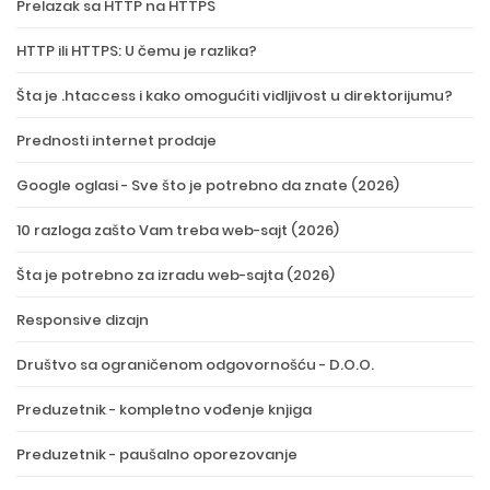
Prelazak sa HTTP na HTTPS
HTTP ili HTTPS: U čemu je razlika?
Šta je .htaccess i kako omogućiti vidljivost u direktorijumu?
Prednosti internet prodaje
Google oglasi - Sve što je potrebno da znate (2026)
10 razloga zašto Vam treba web-sajt (2026)
Šta je potrebno za izradu web-sajta (2026)
Responsive dizajn
Društvo sa ograničenom odgovornošću - D.O.O.
Preduzetnik - kompletno vođenje knjiga
Preduzetnik - paušalno oporezovanje