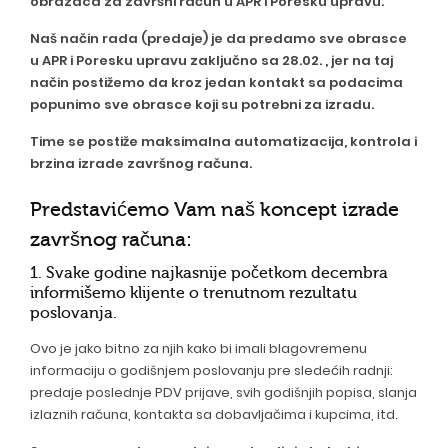
obrazaca za završni račun u APR i Poresku upravu.
Naš način rada (predaje) je da predamo sve obrasce
u APR i Poresku upravu zaključno sa 28.02. , jer na taj
način postižemo da kroz jedan kontakt sa podacima
popunimo sve obrasce koji su potrebni za izradu.
Time se postiže maksimalna automatizacija, kontrola i
brzina izrade završnog računa.
Predstavićemo Vam naš koncept izrade
završnog računa:
1. Svake godine najkasnije početkom decembra
informišemo klijente o trenutnom rezultatu
poslovanja.
Ovo je jako bitno za njih kako bi imali blagovremenu
informaciju o godišnjem poslovanju pre sledećih radnji:
predaje poslednje PDV prijave, svih godišnjih popisa, slanja
izlaznih računa, kontakta sa dobavljačima i kupcima, itd.