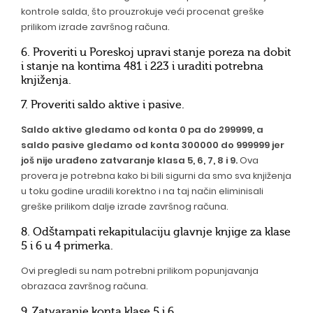
kontrole salda, što prouzrokuje veći procenat greške
prilikom izrade završnog računa.
6. Proveriti u Poreskoj upravi stanje poreza na dobit
i stanje na kontima 481 i 223 i uraditi potrebna
knjiženja.
7. Proveriti saldo aktive i pasive.
Saldo aktive gledamo od konta 0 pa do 299999, a
saldo pasive gledamo od konta 300000 do 999999 jer
još nije urađeno zatvaranje klasa 5, 6, 7, 8 i 9.
Ova
provera je potrebna kako bi bili sigurni da smo sva knjiženja
u toku godine uradili korektno i na taj način eliminisali
greške prilikom dalje izrade završnog računa.
8. Odštampati rekapitulaciju glavnje knjige za klase
5 i 6 u 4 primerka.
Ovi pregledi su nam potrebni prilikom popunjavanja
obrazaca završnog računa.
9. Zatvaranje konta klase 5 i 6.