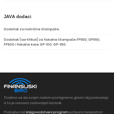
JAVA dodaci
Dodatak za matrične štampače.
Dodatak (sertifikat) za fiskalne štampače FP550, GP550,
FP600 i fiskalne kase GP-100, GP-350.
Trudimo se da svojim radom postignemo glavni cilj poslovanja,
a to je naravno zadovoljan korisnik.
Probajte naš
knjigovodstveni program
potpuno besplatno!