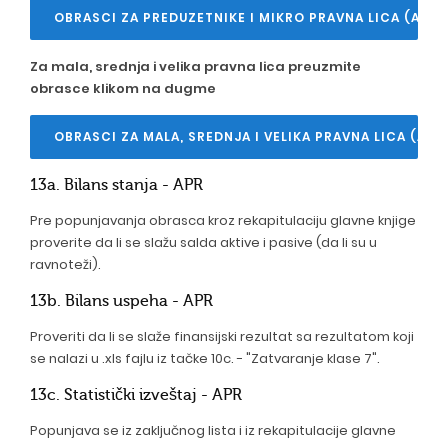
OBRASCI ZA PREDUZETNIKE I MIKRO PRAVNA LICA (APR)
Za mala, srednja i velika pravna lica preuzmite
obrasce klikom na dugme
OBRASCI ZA MALA, SREDNJA I VELIKA PRAVNA LICA (APR
13a. Bilans stanja - APR
Pre popunjavanja obrasca kroz rekapitulaciju glavne knjige
proverite da li se slažu salda aktive i pasive (da li su u
ravnoteži).
13b. Bilans uspeha - APR
Proveriti da li se slaže finansijski rezultat sa rezultatom koji
se nalazi u .xls fajlu iz tačke 10c. - "Zatvaranje klase 7".
13c. Statistički izveštaj - APR
Popunjava se iz zaključnog lista i iz rekapitulacije glavne