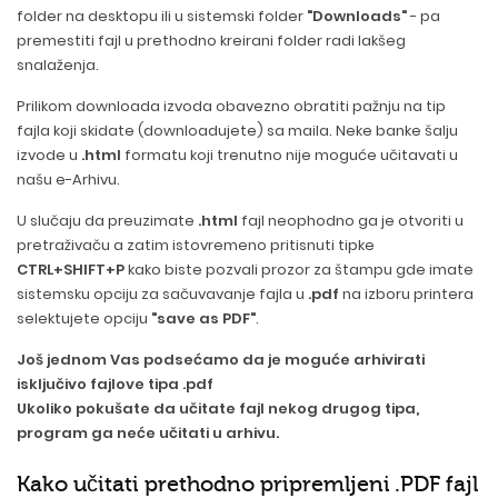
folder na desktopu ili u sistemski folder
"Downloads"
- pa
premestiti fajl u prethodno kreirani folder radi lakšeg
snalaženja.
Prilikom downloada izvoda obavezno obratiti pažnju na tip
fajla koji skidate (downloadujete) sa maila. Neke banke šalju
izvode u
.html
formatu koji trenutno nije moguće učitavati u
našu e-Arhivu.
U slučaju da preuzimate
.html
fajl neophodno ga je otvoriti u
pretraživaču a zatim istovremeno pritisnuti tipke
CTRL+SHIFT+P
kako biste pozvali prozor za štampu gde imate
sistemsku opciju za sačuvavanje fajla u
.pdf
na izboru printera
selektujete opciju
"save as PDF"
.
Još jednom Vas podsećamo da je moguće arhivirati
isključivo fajlove tipa .pdf
Ukoliko pokušate da učitate fajl nekog drugog tipa,
program ga neće učitati u arhivu.
Kako učitati prethodno pripremljeni .PDF fajl