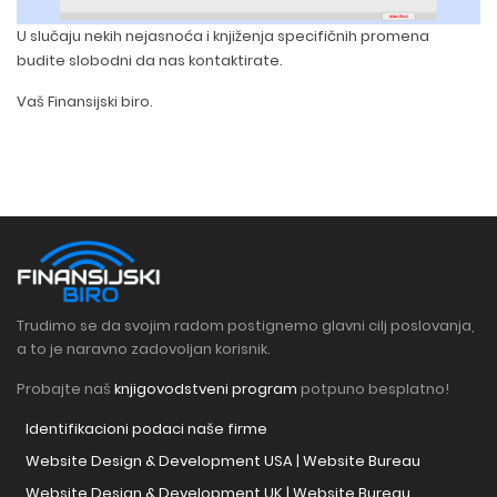
U slučaju nekih nejasnoća i knjiženja specifičnih promena
budite slobodni da nas kontaktirate.
Vaš Finansijski biro.
Trudimo se da svojim radom postignemo glavni cilj poslovanja,
a to je naravno zadovoljan korisnik.
Probajte naš
knjigovodstveni program
potpuno besplatno!
Identifikacioni podaci naše firme
Website Design & Development USA | Website Bureau
Website Design & Development UK | Website Bureau