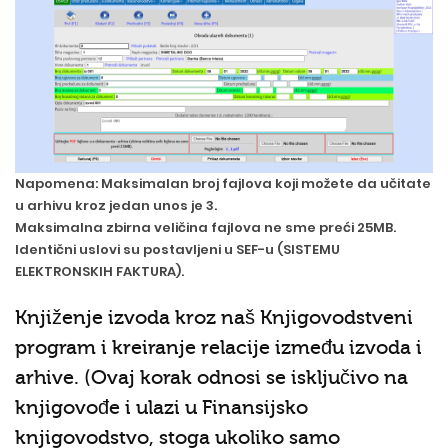
Napomena: Maksimalan broj fajlova koji možete da učitate
u arhivu kroz jedan unos je 3.
Maksimalna zbirna veličina fajlova ne sme preći 25MB.
Identični uslovi su postavljeni u SEF-u (SISTEMU
ELEKTRONSKIH FAKTURA).
Knjiženje izvoda kroz naš Knjigovodstveni
program i kreiranje relacije između izvoda i
arhive. (Ovaj korak odnosi se isključivo na
knjigovođe i ulazi u Finansijsko
knjigovodstvo, stoga ukoliko samo