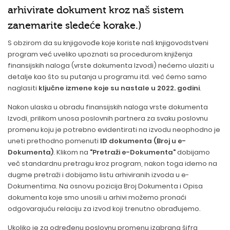
arhivirate dokument kroz naš sistem
zanemarite sledeće korake.)
S obzirom da su knjigovođe koje koriste naš knjigovodstveni
program već uveliko upoznati sa procedurom knjiženja
finansijskih naloga (vrste dokumenta Izvodi) nećemo ulaziti u
detalje kao što su putanja u programu itd. već ćemo samo
naglasiti
ključne izmene koje su nastale u 2022. godini
.
Nakon ulaska u obradu finansijskih naloga vrste dokumenta
Izvodi, prilikom unosa poslovnih partnera za svaku poslovnu
promenu koju je potrebno evidentirati na izvodu neophodno je
uneti prethodno pomenuti
ID dokumenta (Broj u e-
Dokumenta)
. Klikom na
"Pretraži e-Dokumenta"
dobijamo
več standardnu pretragu kroz program, nakon toga idemo na
dugme pretraži i dobijamo listu arhiviranih izvoda u e-
Dokumentima. Na osnovu pozicija Broj Dokumenta i Opisa
dokumenta koje smo unosili u arhivi možemo pronaći
odgovarajuću relaciju za izvod koji trenutno obrađujemo.
Ukoliko je za određenu poslovnu promenu izabrana šifra