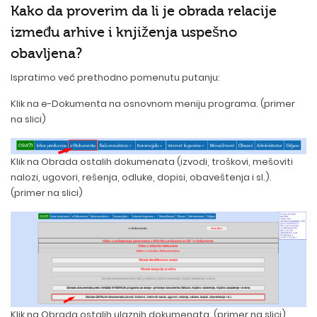
Kako da proverim da li je obrada relacije
između arhive i knjiženja uspešno
obavljena?
Ispratimo već prethodno pomenutu putanju:
Klik na e-Dokumenta na osnovnom meniju programa. (primer
na slici)
Klik na Obrada ostalih dokumenata (izvodi, troškovi, mešoviti
nalozi, ugovori, rešenja, odluke, dopisi, obaveštenja i sl.).
(primer na slici)
Klik na Obrada ostalih ulaznih dokumenata. (primer na slici)