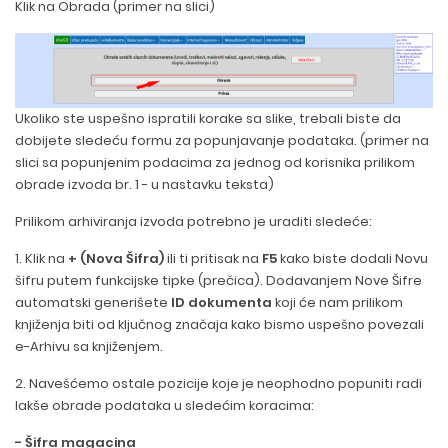
Klik na Obrada (primer na slici)
Ukoliko ste uspešno ispratili korake sa slike, trebali biste da
dobijete sledeću formu za popunjavanje podataka. (primer na
slici sa popunjenim podacima za jednog od korisnika prilikom
obrade izvoda br. 1 - u nastavku teksta)
Prilikom arhiviranja izvoda potrebno je uraditi sledeće:
1. Klik na
+ (Nova Šifra)
ili ti pritisak na
F5
kako biste dodali Novu
šifru putem funkcijske tipke (prečica). Dodavanjem Nove Šifre
automatski generišete
ID dokumenta
koji će nam prilikom
knjiženja biti od ključnog značaja kako bismo uspešno povezali
e-Arhivu sa knjiženjem.
2. Navešćemo ostale pozicije koje je neophodno popuniti radi
lakše obrade podataka u sledećim koracima:
- Šifra magacina