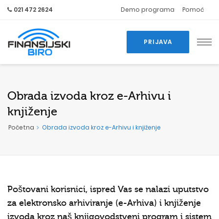
021 472 2624
Demo programa
Pomoć
PRIJAVA
Obrada izvoda kroz e-Arhivu i
knjiženje
Početna
Obrada izvoda kroz e-Arhivu i knjiženje
Poštovani korisnici, ispred Vas se nalazi uputstvo
za elektronsko arhiviranje (e-Arhiva) i knjiženje
izvoda kroz naš
knjigovodstveni program
i
sistem