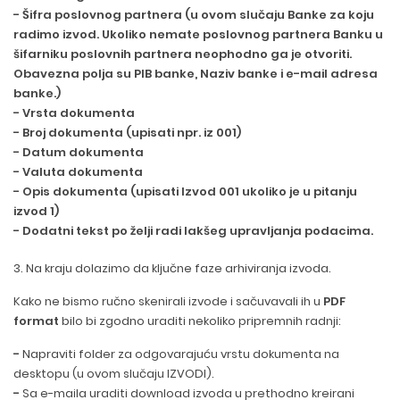
- Šifra poslovnog partnera (u ovom slučaju Banke za koju
radimo izvod. Ukoliko nemate poslovnog partnera Banku u
šifarniku poslovnih partnera neophodno ga je otvoriti.
Obavezna polja su PIB banke, Naziv banke i e-mail adresa
banke.)
- Vrsta dokumenta
- Broj dokumenta (upisati npr. iz 001)
- Datum dokumenta
- Valuta dokumenta
- Opis dokumenta (upisati Izvod 001 ukoliko je u pitanju
izvod 1)
- Dodatni tekst po želji radi lakšeg upravljanja podacima.
3. Na kraju dolazimo da ključne faze arhiviranja izvoda.
Kako ne bismo ručno skenirali izvode i sačuvavali ih u
PDF
format
bilo bi zgodno uraditi nekoliko pripremnih radnji:
-
Napraviti folder za odgovarajuću vrstu dokumenta na
desktopu (u ovom slučaju IZVODI).
-
Sa e-maila uraditi download izvoda u prethodno kreirani