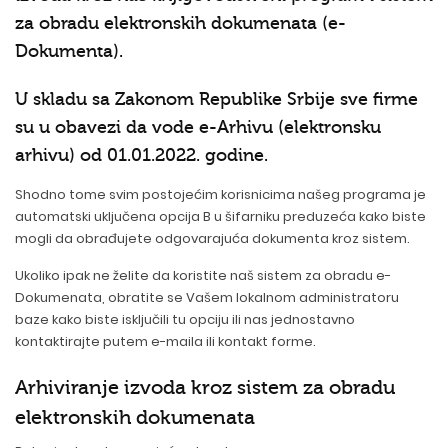
za obradu elektronskih dokumenata (e-
Dokumenta)
.
U skladu sa Zakonom Republike Srbije sve firme
su u obavezi da vode
e-Arhivu (elektronsku
arhivu)
od 01.01.2022. godine.
Shodno tome svim postojećim korisnicima našeg programa je
automatski uključena opcija B u šifarniku preduzeća kako biste
mogli da obrađujete odgovarajuća dokumenta kroz sistem.
Ukoliko ipak ne želite da koristite naš sistem za obradu e-
Dokumenata, obratite se Vašem lokalnom administratoru
baze kako biste isključili tu opciju ili nas jednostavno
kontaktirajte putem e-maila ili kontakt forme.
Arhiviranje izvoda kroz sistem za obradu
elektronskih dokumenata