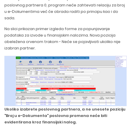
poslovnog partnera 0, program neće zahtevati relaciju za broj
u e-Dokumentima već će obrada raditi po principu kao i do
sada.
Na slici prikazan primer izgleda forme za popunjavanje
podataka za izvode u finansijskim nalozima. Nova pozicija
obeležena crvenom trakom - Neće se pojavljivati ukoliko nije
izabran partner.
Ukoliko izabrete poslovnog partnera, a ne unesete poziciju
"Broj u e-Dokumenta" poslovna promena neće biti
evidentirana kroz finansijski nalog.