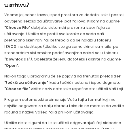
u arhivu?
Veoma je jednostavno, ispod prostora za dodatni tekst postoji
odvojena sekcija za učitavanje .pdf fajlova. Klikom na dugme
"Choose File"
dobijate sistemski prozor za izbor fajla za
učitavanje. Ukoliko ste pratili sve korake do sada Vaš
prethodno skenirani fajl bi trebalo da se nalazi u folderu
IZVODI
na desktopu (Ukoliko ste ga samo skinuli sa maila, po
standardnim sistemskim podešavanjima nalazi se u folderu
"Downloads"
). Obeležite željenu datoteku i kliknite na dugme
"Open"
.
Nakon toga u programu će se pojaviti na trenutak
preloader
"točkić za učitavanje"
, kada točkić nestane i ispod dugmeta
"Choose file"
vidite naziv datoteke uspešno ste učitali Vaš fajl.
Program automatski preimenuje Vašu fajl u format koji mu
najviše odgovara za dalju obradu tako da ne morate da vodite
računa o nazivu Vašeg fajla prilikom učitavanja.
Ukoliko niste sigurni da li ste učitali odgovarajući fajl slobodno