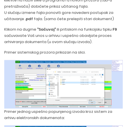
kliknite na naziv slike u programu i u novom prozoru (tab-u
pretraživača) dobićete prikaz učitanog fajla.
U slučaju izmene fajla ponoviti gore navedeni postupak za
učitavanje
.pdf
fajla. (samo ćete prelepiti stari dokument)
Klikom na dugme
"Sačuvaj"
ili pritiskom na funkcijsku tipku
F9
sačuvavate Vaš unos u arhivu i uspešno obavljate proces
arhiviranja dokumenta (u ovom slučaju izvoda).
Primer sistemskog prozora prikazan na slici.
Primer jednog uspešno popunjenog izvoda kroz sistem za
arhivu elektronskih dokumenata: