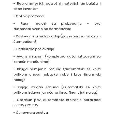
- Repromaterijal, potrošni materijal, ambalaža i
sitan inventar
- Gotovi proizvodi
- Radni nalozi za proizvodnju - sve
automatizovano po normativima
- Poslovanje u maloprodaji (povezano sa fiskalnim
štampačem)
- Finansijsko poslovanje
- Avansni računi (kompletno automatizovani sa
konačnim računima)
- Knjiga primljenih računa (automatski se knjiži
prilikom unosa nabavke robe i kroz finansijski
nalog)
- Knjiga izdatih računa (automatski se knjiži
prilikom izdavanja računa i kroz finansijski nalog)
- Obračun pdv, automatsko kreiranje obrazaca
PPPDV
i
POPDV
- Osnovna sredstva