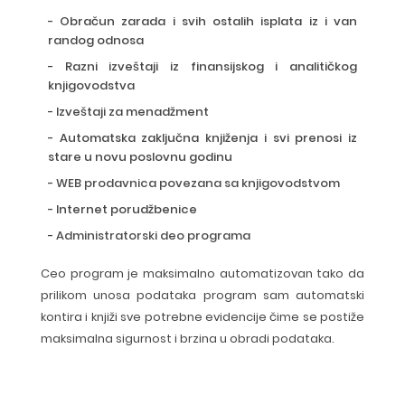
- Obračun zarada i svih ostalih isplata iz i van
randog odnosa
- Razni izveštaji iz finansijskog i analitičkog
knjigovodstva
- Izveštaji za menadžment
- Automatska zaključna knjiženja i svi prenosi iz
stare u novu poslovnu godinu
-
WEB prodavnica povezana sa knjigovodstvom
- Internet porudžbenice
-
Administratorski deo programa
Ceo program je maksimalno automatizovan tako da
prilikom unosa podataka program sam automatski
kontira i knjiži sve potrebne evidencije čime se postiže
maksimalna sigurnost i brzina u obradi podataka.