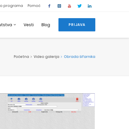
o programa
Pomoć
utstva
Vesti
Blog
PRIJAVA
Početna
Video galerija
Obrada šifarnika