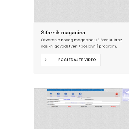
Šifarnik magacina
Otvaranje novog magacina u šifarniku kroz
naš knjigovodstveni (poslovni) program.
POGLEDAJTE VIDEO