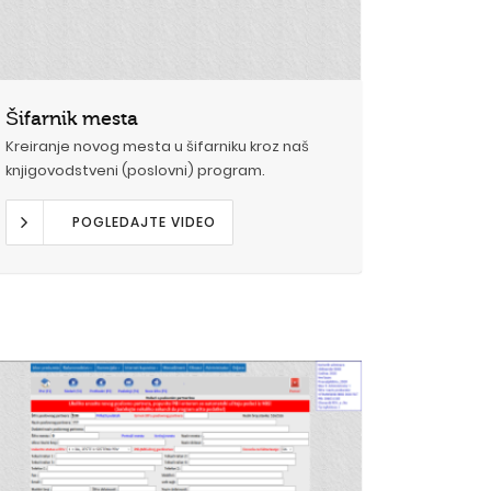
Šifarnik mesta
Kreiranje novog mesta u šifarniku kroz naš
knjigovodstveni (poslovni) program.
POGLEDAJTE VIDEO