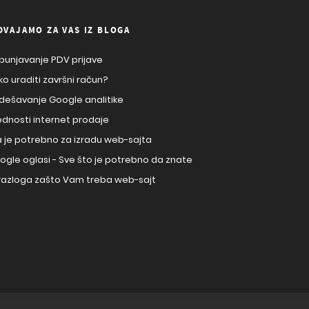
DVAJAMO ZA VAS IZ BLOGA
punjavanje PDV prijave
ko uraditi završni račun?
dešavanje Google analitike
ednosti internet prodaje
a je potrebno za izradu web-sajta
ogle oglasi - Sve što je potrebno da znate
 razloga zašto Vam treba web-sajt