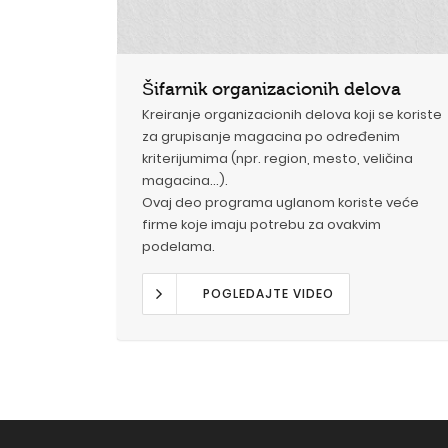
Šifarnik organizacionih delova
Kreiranje organizacionih delova koji se koriste
za grupisanje magacina po određenim
kriterijumima (npr. region, mesto, veličina
magacina...).
Ovaj deo programa uglanom koriste veće
firme koje imaju potrebu za ovakvim
podelama.
POGLEDAJTE VIDEO