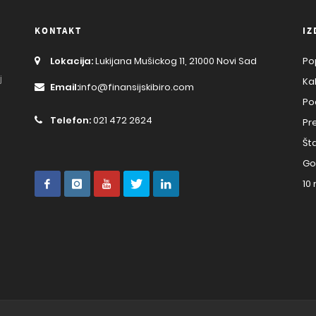
KONTAKT
IZ
Lokacija:
Lukijana Mušickog 11, 21000 Novi Sad
Po
j
Ka
Email:
info@finansijskibiro.com
Po
Telefon:
021 472 2624
Pr
Št
Go
10