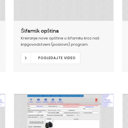
Šifarnik opština
Kreiranje nove opštine u šifarniku kroz naš
knjigovodstveni (poslovni) program.
POGLEDAJTE VIDEO