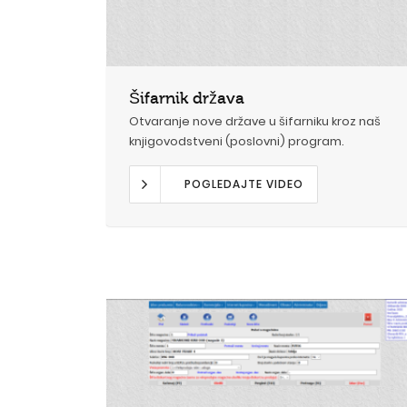
Šifarnik država
Otvaranje nove države u šifarniku kroz naš
knjigovodstveni (poslovni) program.
POGLEDAJTE VIDEO