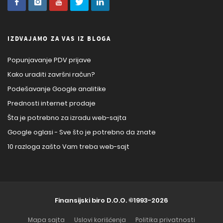
IZDVAJAMO ZA VAS IZ BLOGA
Popunjavanje PDV prijave
Kako uraditi završni račun?
Podešavanje Google analitike
Prednosti internet prodaje
Šta je potrebno za izradu web-sajta
Google oglasi - Sve što je potrebno da znate
10 razloga zašto Vam treba web-sajt
Finansijski biro D.O.O.
©1993-2026
Mapa sajta
Uslovi korišćenja
Politika privatnosti