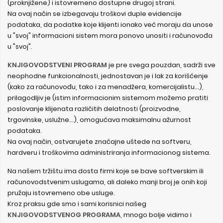
(proknjižene) i istovremeno dostupne drugoj strani.
Na ovaj način se izbegavaju troškovi duple evidencije
podataka, da podatke koje klijenti ionako već moraju da unose
u "svoj" informacioni sistem mora ponovo unositi i računovođa
u "svoj".
KNJIGOVODSTVENI PROGRAM
je pre svega pouzdan, sadrži sve
neophodne funkcionalnosti, jednostavan je i lak za korišćenje
(kako za računovođu, tako i za menadžera, komercijalistu...),
prilagodljiv je (istim informacionim sistemom možemo pratiti
poslovanje klijenata različitih delatnosti (proizvodne,
trgovinske, uslužne...), omogućava maksimalnu ažurnost
podataka.
Na ovaj način, ostvarujete značajne uštede na softveru,
hardveru i troškovima administriranja informacionog sistema.
Na našem tržištu ima dosta firmi koje se bave softverskim ili
računovodstvenim uslugama, ali daleko manji broj je onih koji
pružaju istovremeno obe usluge.
Kroz praksu gde smo i sami korisnici našeg
KNJIGOVODSTVENOG PROGRAMA
, mnogo bolje vidimo i