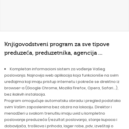
Knjigovodstveni program
za sve tipove
preduzeća, preduzetnika, agencija ...
Kompletan informacioni sistem za vođenje Vašeg
poslovanja. Najnovija web aplikacija koja funkcioniše na svim
uređajima koji imaju pristup internetu i pokreće se direktno iz
browser-a (Google Chrome, Mozilla Firefox, Opera, Safari...),
bez ikakvih instalacija.
Program omogućuje automatsku obradu i pregled podataka
svim Vašim zaposlenima bez obzira na lokaciju. Direktor i
menadžeri u svakom trenutku imaju uvid u kompletno
poslovanje preduzeća (rezultat poslovanja, stanje kupaca i
dobavljača, troškova i prihoda, lager robe, pdv, izveštaji o