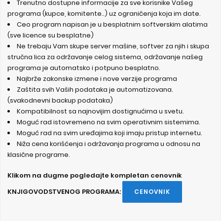
Trenutno dostupne informacije za sve korisnike Vašeg
programa (kupce, komitente..) uz ograničenja koja im date.
Ceo program napisan je u besplatnim softverskim alatima
(sve licence su besplatne)
Ne trebaju Vam skupe server mašine, softver za njih i skupa
stručna lica za održavanje celog sistema, održavanje našeg
programa je automatsko i potpuno besplatno.
Najbrže zakonske izmene i nove verzije programa
Zaštita svih Vaših podataka je automatizovana.
(svakodnevni backup podataka)
Kompatibilnost sa najnovijim dostignućima u svetu.
Moguć rad istovremeno na svim operativnim sistemima.
Moguć rad na svim uređajima koji imaju pristup internetu.
Niža cena korišćenja i održavanja programa u odnosu na
klasične programe.
Klikom na dugme pogledajte kompletan cenovnik
KNJIGOVODSTVENOG PROGRAMA:
CENOVNIK