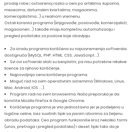
prodaji robe i ostvarenoj razlici u ceni po artiklima, kupcima,
mesecima, datumskim kvartalima, magacinima,
komercijalistima...) u realnom vremenu.
Ostali korisnici programa (knjigovođe, poslovođe, komercijalisti,
magacioneri...) takođe imaju kompletnu automatizaciju i
pregled podataka za poslove koje obavljaju.
Za izradu programa korišćena su najsavremenija softverska
dostignuća (MySQL, PHP, HTML, CSS, JavaScript...).
Svi ovi softverski alati su besplatni, pa nisu potrebne nikakve
licence za njihovo korišćenje.
Najpovoljnija cena korišćenja programa.
Moguć rad na svim operativnim sistemima (Windows, Linux,
Mac, Android, IOS ....).
Program radi na svim browserima. Naša preporuka je da
koristite Mozilla Firefox ili Google Chrome.
Korišćenje programa je vrlo jednostavno jer je podeljeno u
logične celine, bez suvišnih tipki sa jasnim izborima za željenu
obradu podataka. Ceo program funkcioniše kroz nekoliko formi
(unos, pretraga i pregled podataka) i deset tipki tako da je