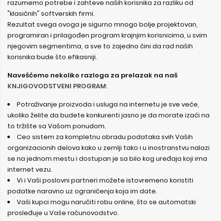
razumemo potrebe i zahteve naših korisnika za razliku od
"klasičnih" softverskih firmi.
Rezultat svega ovoga je sigurno mnogo bolje projektovan,
programiran i prilagođen program krajnjim korisnicima, u svim
njegovim segmentima, a sve to zajedno čini da rad naših
korisnika bude što efikasniji.
Navešćemo nekoliko razloga za prelazak na naš
KNJIGOVODSTVENI PROGRAM
:
Potraživanje proizvoda i usluga na internetu je sve veće,
ukoliko želite da budete konkurenti jasno je da morate izaći na
to tržište sa Vašom ponudom.
Ceo sistem za kompletnu obradu podataka svih Vaših
organizacionih delova kako u zemlji tako i u inostranstvu nalazi
se na jednom mestu i dostupan je sa bilo kog uređaja koji ima
internet vezu.
Vi i Vaši poslovni partneri možete istovremeno koristiti
podatke naravno uz ograničenja koja im date.
Vaši kupci mogu naručiti robu online, što se automatski
prosleđuje u Vaše računovodstvo.