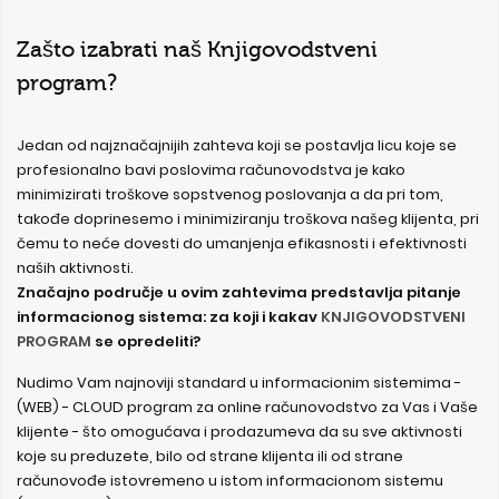
Zašto izabrati naš
Knjigovodstveni
program
?
Jedan od najznačajnijih zahteva koji se postavlja licu koje se
profesionalno bavi poslovima računovodstva je kako
minimizirati troškove sopstvenog poslovanja a da pri tom,
takođe doprinesemo i minimiziranju troškova našeg klijenta, pri
čemu to neće dovesti do umanjenja efikasnosti i efektivnosti
naših aktivnosti.
Značajno područje u ovim zahtevima predstavlja pitanje
informacionog sistema: za koji i kakav
KNJIGOVODSTVENI
PROGRAM
se opredeliti?
Nudimo Vam najnoviji standard u informacionim sistemima -
(WEB) - CLOUD program za online računovodstvo za Vas i Vaše
klijente - što omogućava i prodazumeva da su sve aktivnosti
koje su preduzete, bilo od strane klijenta ili od strane
računovođe istovremeno u istom informacionom sistemu