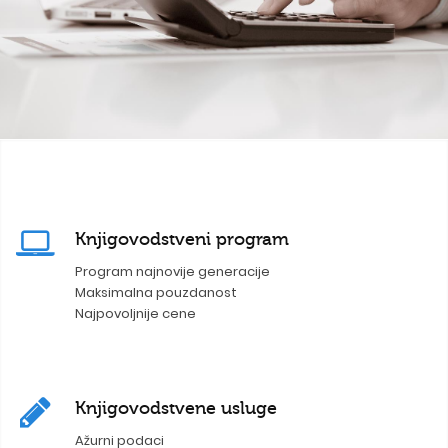
Knjigovodstveni program
Program najnovije generacije
Maksimalna pouzdanost
Najpovoljnije cene
Knjigovodstvene usluge
Ažurni podaci