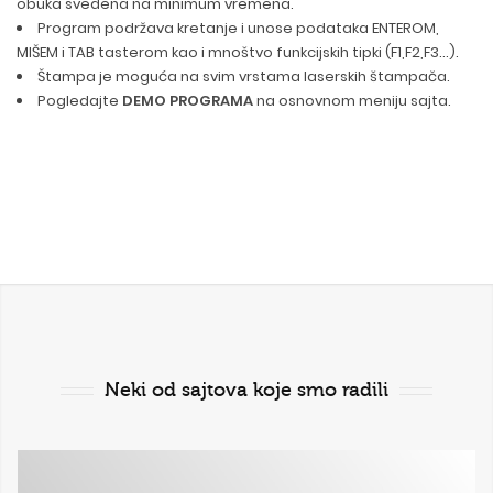
obuka svedena na minimum vremena.
Program podržava kretanje i unose podataka ENTEROM,
MIŠEM i TAB tasterom kao i mnoštvo funkcijskih tipki (F1,F2,F3...).
Štampa je moguća na svim vrstama laserskih štampača.
Pogledajte
DEMO PROGRAMA
na osnovnom meniju sajta.
Neki od sajtova koje smo radili