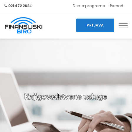
021 472 2624
Demo programa
Pomoć
PRIJAVA
Knjigovodstvene usluge
Želite kvalitetno rešenje svih problema koji se javljaju u Vašem poslovanju, a vezani su za knjigovodstvo?
Kontaktirajte nas i bićete više nego zadovoljni.