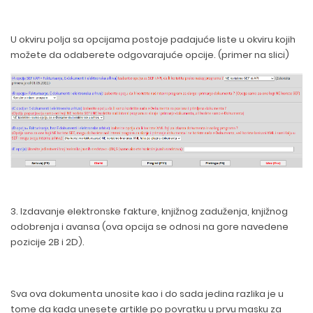
U okviru polja sa opcijama postoje padajuće liste u okviru kojih
možete da odaberete odgovarajuće opcije. (primer na slici)
3. Izdavanje elektronske fakture, knjižnog zaduženja, knjižnog
odobrenja i avansa (ova opcija se odnosi na gore navedene
pozicije 2B i 2D).
Sva ova dokumenta unosite kao i do sada jedina razlika je u
tome da kada unesete artikle po povratku u prvu masku za