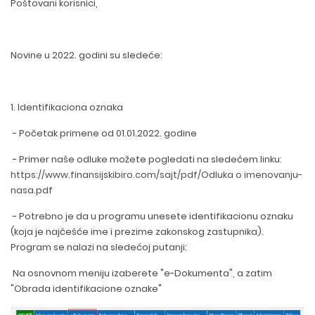
Poštovani korisnici,
Novine u 2022. godini su sledeće:
1. Identifikaciona oznaka
- Početak primene od 01.01.2022. godine
- Primer naše odluke možete pogledati na sledećem linku:
https://www.finansijskibiro.com/sajt/pdf/Odluka o imenovanju-
nasa.pdf
- Potrebno je da u programu unesete identifikacionu oznaku
(koja je najčešće ime i prezime zakonskog zastupnika).
Program se nalazi na sledećoj putanji:
Na osnovnom meniju izaberete "e-Dokumenta", a zatim
"Obrada identifikacione oznake"