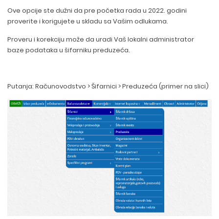
Ove opcije ste dužni da pre početka rada u 2022. godini
proverite i korigujete u skladu sa Vašim odlukama.
Proveru i korekciju može da uradi Vaš lokalni administrator
baze podataka u šifarniku preduzeća.
Putanja: Računovodstvo > Šifarnici > Preduzeća (primer na slici)