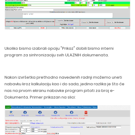
Ukoliko bismo izabrali opciju "Prikaz" dobili bismo interni
program za sinhronizaciju svih ULAZNIH dokumenata.
Nakon izvršetka prethodno navedenih radnji možemo uneti
nabavku kroz kalkulaciju kao i do sada, jedina razlika je što će
nas na prvom ekranu nabavke program pitati za broj e-
Dokumenta. Primer prikazan na slici: