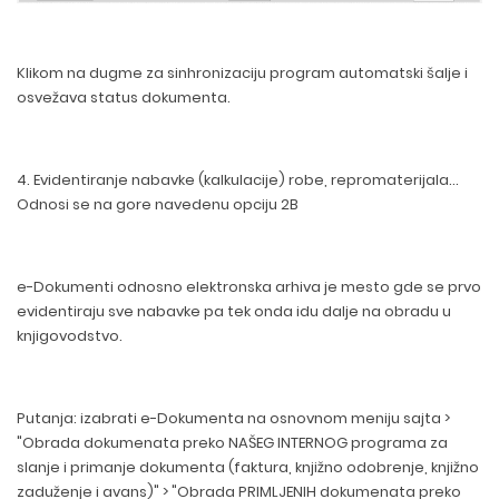
Klikom na dugme za sinhronizaciju program automatski šalje i
osvežava status dokumenta.
4. Evidentiranje nabavke (kalkulacije) robe, repromaterijala...
Odnosi se na gore navedenu opciju 2B
e-Dokumenti odnosno elektronska arhiva je mesto gde se prvo
evidentiraju sve nabavke pa tek onda idu dalje na obradu u
knjigovodstvo.
Putanja: izabrati e-Dokumenta na osnovnom meniju sajta >
"Obrada dokumenata preko NAŠEG INTERNOG programa za
slanje i primanje dokumenta (faktura, knjižno odobrenje, knjižno
zaduženje i avans)" > "Obrada PRIMLJENIH dokumenata preko