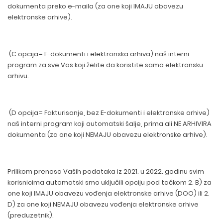
dokumenta preko e-maila (za one koji IMAJU obavezu
elektronske arhive).
(C opcija= E-dokumenti i elektronska arhiva) naš interni
program za sve Vas koji želite da koristite samo elektronsku
arhivu.
(D opcija= Fakturisanje, bez E-dokumenti i elektronske arhive)
naš interni program koji automatski šalje, prima ali NE ARHIVIRA
dokumenta (za one koji NEMAJU obavezu elektronske arhive).
Prilikom prenosa Vaših podataka iz 2021. u 2022. godinu svim
korisnicima automatski smo uključili opciju pod tačkom 2. B) za
one koji IMAJU obavezu vođenja elektronske arhive (DOO) ili 2.
D) za one koji NEMAJU obavezu vođenja elektronske arhive
(preduzetnik).