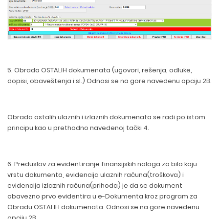
5. Obrada OSTALIH dokumenata (ugovori, rešenja, odluke,
dopisi, obaveštenja i sl.) Odnosi se na gore navedenu opciju 2B.
Obrada ostalih ulaznih i izlaznih dokumenata se radi po istom
principu kao u prethodno navedenoj tački 4.
6. Preduslov za evidentiranje finansijskih naloga za bilo koju
vrstu dokumenta, evidencija ulaznih računa(troškova) i
evidencija izlaznih računa(prihoda) je da se dokument
obavezno prvo evidentira u e-Dokumenta kroz program za
Obradu OSTALIH dokumenata. Odnosi se na gore navedenu
opciju 2B.