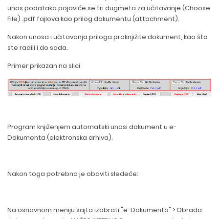
unos podataka pojaviće se tri dugmeta za učitavanje (Choose
File) .pdf fajlova kao prilog dokumentu (attachment).
Nakon unosa i učitavanja priloga proknjižite dokument, kao što
ste radili i do sada.
Primer prikazan na slici
Program knjiženjem automatski unosi dokument u e-
Dokumenta (elektronska arhiva).
Nakon toga potrebno je obaviti sledeće:
Na osnovnom meniju sajta izabrati "e-Dokumenta" > Obrada