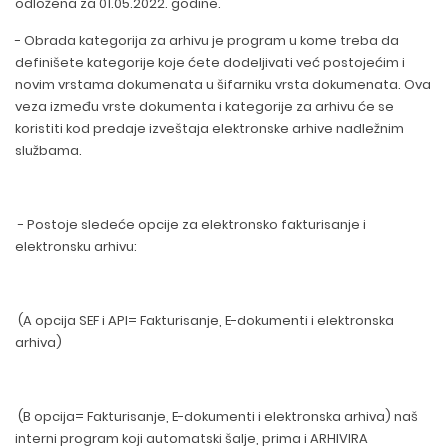
odložena za 01.05.2022. godine.
- Obrada kategorija za arhivu je program u kome treba da
definišete kategorije koje ćete dodeljivati već postojećim i
novim vrstama dokumenata u šifarniku vrsta dokumenata. Ova
veza između vrste dokumenta i kategorije za arhivu će se
koristiti kod predaje izveštaja elektronske arhive nadležnim
službama.
- Postoje sledeće opcije za elektronsko fakturisanje i
elektronsku arhivu:
(A opcija SEF i API= Fakturisanje, E-dokumenti i elektronska
arhiva)
(B opcija= Fakturisanje, E-dokumenti i elektronska arhiva) naš
interni program koji automatski šalje, prima i ARHIVIRA