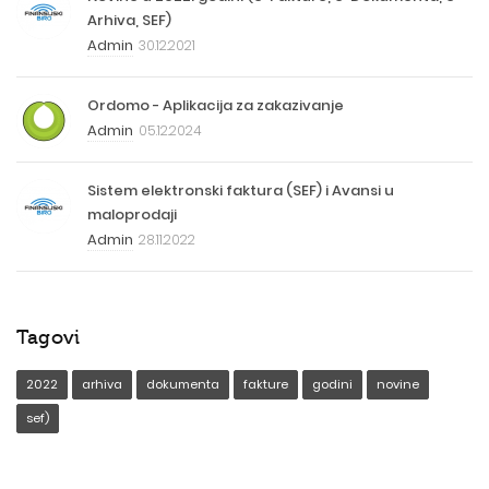
Arhiva, SEF)
Admin
30.12.2021
Ordomo - Aplikacija za zakazivanje
Admin
05.12.2024
Sistem elektronski faktura (SEF) i Avansi u
maloprodaji
Admin
28.11.2022
Tagovi
2022
arhiva
dokumenta
fakture
godini
novine
sef)