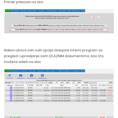
Primer prikazan na slici
Nakon izbora svih ovih opcija dobijate interni program za
pregled i upravljanje svim IZLAZNIM dokumentima, kao što
možete videti na slici: