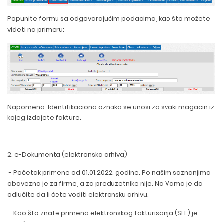
Popunite formu sa odgovarajućim podacima, kao što možete
videti na primeru:
Napomena: Identifikaciona oznaka se unosi za svaki magacin iz
kojeg izdajete fakture.
2. e-Dokumenta (elektronska arhiva)
- Početak primene od 01.01.2022. godine. Po našim saznanjima
obavezna je za firme, a za preduzetnike nije. Na Vama je da
odlučite da li ćete voditi elektronsku arhivu.
- Kao što znate primena elektronskog fakturisanja (SEF) je